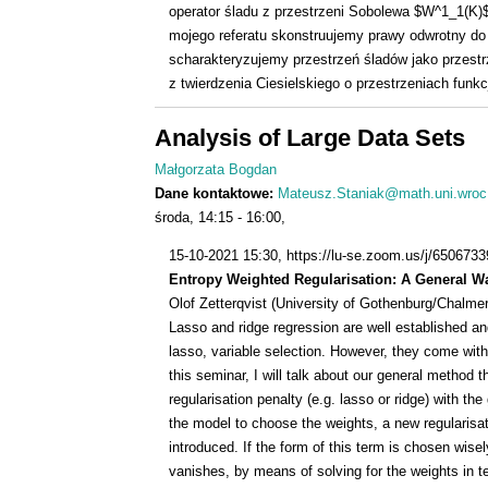
operator śladu z przestrzeni Sobolewa $W^1_1(K)$
mojego referatu skonstruujemy prawy odwrotny do
scharakteryzujemy przestrzeń śladów jako przest
z twierdzenia Ciesielskiego o przestrzeniach funkc
Analysis of Large Data Sets
Małgorzata Bogdan
Dane kontaktowe:
Mateusz.Staniak@math.uni.wroc
środa
14:15
16:00
15-10-2021 15:30
, https://lu-se.zoom.us/j/650673
Entropy Weighted Regularisation: A General Wa
Olof Zetterqvist (University of Gothenburg/Chalme
Lasso and ridge regression are well established an
lasso, variable selection. However, they come with
this seminar, I will talk about our general method t
regularisation penalty (e.g. lasso or ridge) with t
the model to choose the weights, a new regularisat
introduced. If the form of this term is chosen wise
vanishes, by means of solving for the weights in 