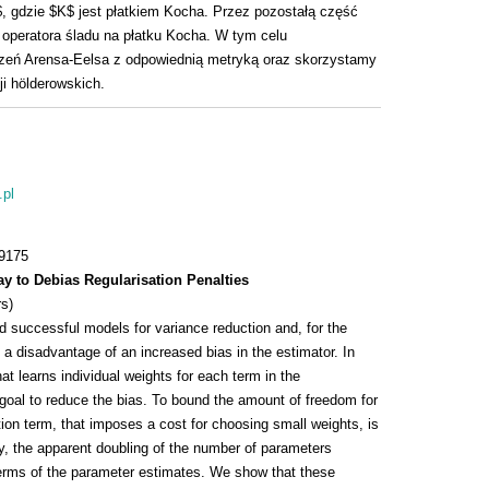
, gdzie $K$ jest płatkiem Kocha. Przez pozostałą część
 operatora śladu na płatku Kocha. W tym celu
rzeń Arensa-Eelsa z odpowiednią metryką oraz skorzystamy
ji hölderowskich.
.pl
39175
y to Debias Regularisation Penalties
rs)
d successful models for variance reduction and, for the
 a disadvantage of an increased bias in the estimator. In
hat learns individual weights for each term in the
he goal to reduce the bias. To bound the amount of freedom for
ion term, that imposes a cost for choosing small weights, is
ly, the apparent doubling of the number of parameters
terms of the parameter estimates. We show that these