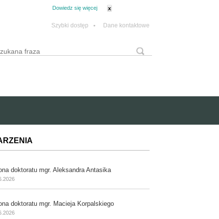
tanie z plików cookie.
Dowiedz się więcej
x
Szybki dostęp
•
Dane kontaktowe
yszukaj
Formularz wyszukiwania
ARZENIA
ona doktoratu mgr. Aleksandra Antasika
6.2026
ona doktoratu mgr. Macieja Korpalskiego
6.2026