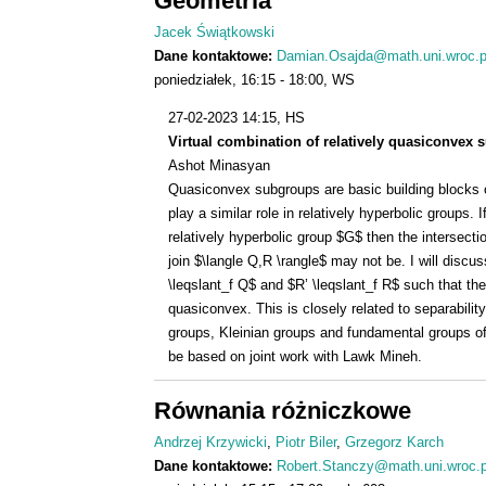
Geometria
Jacek Świątkowski
Dane kontaktowe:
Damian.Osajda@math.uni.wroc.p
poniedziałek
16:15
18:00
WS
27-02-2023 14:15
, HS
Virtual combination of relatively quasiconvex 
Ashot Minasyan
Quasiconvex subgroups are basic building blocks 
play a similar role in relatively hyperbolic groups
relatively hyperbolic group $G$ then the intersecti
join $\langle Q,R \rangle$ may not be. I will discus
\leqslant_f Q$ and $R’ \leqslant_f R$ such that the ``
quasiconvex. This is closely related to separability
groups, Kleinian groups and fundamental groups of 
be based on joint work with Lawk Mineh.
Równania różniczkowe
Andrzej Krzywicki
Piotr Biler
Grzegorz Karch
Dane kontaktowe:
Robert.Stanczy@math.uni.wroc.p