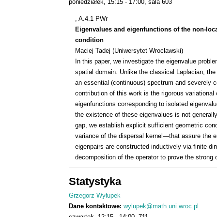
poniedziałek
15:15
17:00
sala 603
, A.4.1 PWr
Eigenvalues and eigenfunctions of the non-loc
condition
Maciej Tadej (Uniwersytet Wrocławski)
In this paper, we investigate the eigenvalue probl
spatial domain. Unlike the classical Laplacian, th
an essential (continuous) spectrum and severely c
contribution of this work is the rigorous variational 
eigenfunctions corresponding to isolated eigenval
the existence of these eigenvalues is not generally
gap, we establish explicit sufficient geometric co
variance of the dispersal kernel—that assure the 
eigenpairs are constructed inductively via finite-di
decomposition of the operator to prove the strong
Statystyka
Grzegorz Wyłupek
Dane kontaktowe:
wylupek@math.uni.wroc.pl
czwartek
12:15
14:00
711