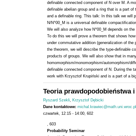
definable connected component of N over M. A mod
definable abelian group and a ring that is a part o
and a definable ring. This talk: In this talk we will
N/N^00_M is a universal definable compactification 
We will also analyze how N^00_M depends on the t
To do this we will prove a theorem that shows how
under commutative addition (generalization of the 
the theorem, we will describe the type-definable 
products of groups. We will also show that in many
homomorphism/monomorphism/automorphism/differen
definable connected component of N. During the tal
work with Krzysztof Krupiński and is a part of a bi
Teoria prawdopodobieństwa i
Ryszard Szekli
Krzysztof Dębicki
Dane kontaktowe:
michal.krawiec@math.uni.wroc.p
czwartek
12:15
14:00
602
, 603
Probability Seminar