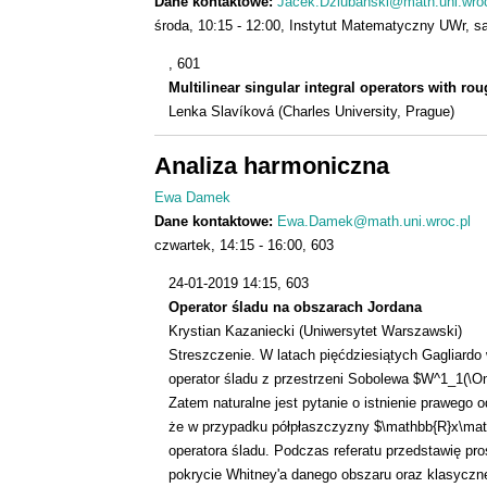
Dane kontaktowe:
Jacek.Dziubanski@math.uni.wroc
środa
10:15
12:00
Instytut Matematyczny UWr, sa
, 601
Multilinear singular integral operators with ro
Lenka Slavíková (Charles University, Prague)
Analiza harmoniczna
Ewa Damek
Dane kontaktowe:
Ewa.Damek@math.uni.wroc.pl
czwartek
14:15
16:00
603
24-01-2019 14:15
, 603
Operator śladu na obszarach Jordana
Krystian Kazaniecki (Uniwersytet Warszawski)
Streszczenie. W latach pięćdziesiątych Gagliard
operator śladu z przestrzeni Sobolewa $W^1_1(\Ome
Zatem naturalne jest pytanie o istnienie prawego 
że w przypadku półpłaszczyzny $\mathbb{R}x\mathb
operatora śladu. Podczas referatu przedstawię pro
pokrycie Whitney'a danego obszaru oraz klasyczn