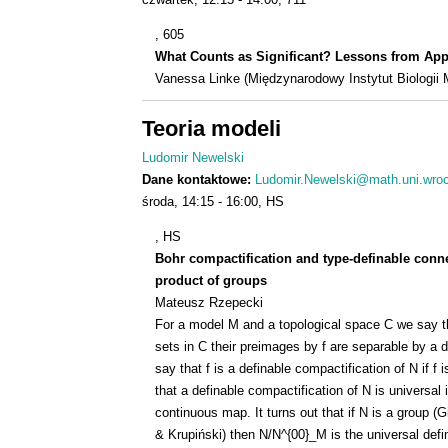
, 605
What Counts as Significant? Lessons from App
Vanessa Linke (Międzynarodowy Instytut Biologii 
Teoria modeli
Ludomir Newelski
Dane kontaktowe:
Ludomir.Newelski@math.uni.wroc
środa
14:15
16:00
HS
, HS
Bohr compactification and type-definable con
product of groups
Mateusz Rzepecki
For a model M and a topological space C we say tha
sets in C their preimages by f are separable by a 
say that f is a definable compactification of N if f
that a definable compactification of N is universal 
continuous map. It turns out that if N is a group (G
& Krupiński) then N/N^{00}_M is the universal defi