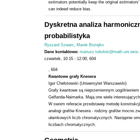
estimators potentially keep the original estimators
can indeed reduce bias.
Dyskretna analiza harmonicz
probabilistyka
Ryszard Szwarc
Marek Bożejko
Dane kontaktowe:
mariusz.tobolski@math.uni.wroc.
czwartek
10:15
12:00
604
, 604
Kwantowe grafy Knesera
Igor Chełstowski (Uniwersytet Warszawski)
Grafy kwantowe są nieprzemiennym uogólnieniem 
Gelfanda-Naimarka. Mają one wiele interesujących 
W swoim referacie przedstawię metodę konstrukc
analogi grafów Knesera - rodziny grafów mocno zw
ułamkowych liczb chromatycznych. Następnie omów
liczbach chromatycznych.