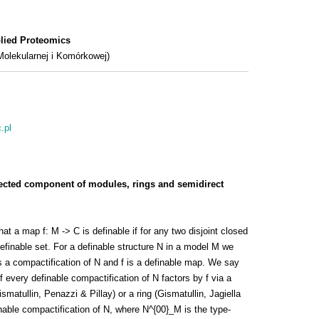
lied Proteomics
Molekularnej i Komórkowej)
.pl
nected component of modules, rings and semidirect
t a map f: M -> C is definable if for any two disjoint closed
definable set. For a definable structure N in a model M we
 is a compactification of N and f is a definable map. We say
if every definable compactification of N factors by f via a
ismatullin, Penazzi & Pillay) or a ring (Gismatullin, Jagiella
nable compactification of N, where N^{00}_M is the type-