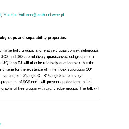
l
Motiejus.Valiunas@math.uni.wroc.pl
subgroups and separability properties
of hyperbolic groups, and relatively quasiconvex subgroups
. If $Q$ and $R$ are relatively quasiconvex subgroups of a
on $Q \cap R$ will also be relatively quasiconvex, but the
s criteria for the existence of finite index subgroups $Q’
virtual join’’ $\langle Q’, R’ \rangle$ is relatively
 properties of $G$ and I will present applications to limit
graphs of free groups with cyclic edge groups. The talk will
l