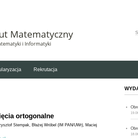
Matematyczny korzysta z plików cookie. Pozostając na tej stronie, wyrażasz zgodę na korzys
tut Matematyczny
W
tematyki i Informatyki
laryzacja
Rekrutacja
WYD
Obr
19.0
ięcia ortogonalne
zysztof Stempak
Błażej Wróbel (IM PAN/UWr)
Maciej
Obr
18.0