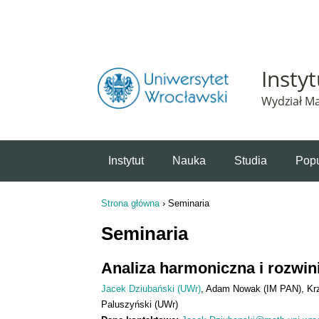
Powiadomienie o plikach cookie. Strona Instytut 
Insty
Wydział Ma
Instytut
Nauka
Studia
Popu
Strona główna
›
Seminaria
Jesteś tutaj
Seminaria
Analiza harmoniczna i rozwin
Jacek Dziubański (UWr)
Adam Nowak (IM PAN)
Kr
Paluszyński (UWr)