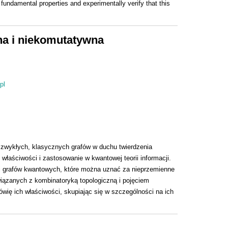
’ fundamental properties and experimentally verify that this
na i niekomutatywna
pl
zwykłych, klasycznych grafów w duchu twierdzenia
właściwości i zastosowanie w kwantowej teorii informacji.
ji grafów kwantowych, które można uznać za nieprzemienne
iązanych z kombinatoryką topologiczną i pojęciem
ię ich właściwości, skupiając się w szczególności na ich