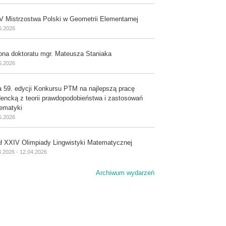
V Mistrzostwa Polski w Geometrii Elementarnej
6.2026
ona doktoratu mgr. Mateusza Staniaka
6.2026
a 59. edycji Konkursu PTM na najlepszą pracę
dencką z teorii prawdopodobieństwa i zastosowań
ematyki
5.2026
ał XXIV Olimpiady Lingwistyki Matematycznej
4.2026 - 12.04.2026
Archiwum wydarzeń