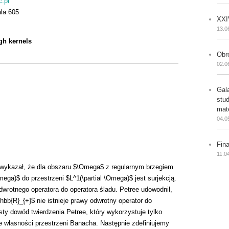
.pl
la 605
XXI
13.0
ugh kernels
Obr
02.0
Gal
stu
mat
04.0
Fin
11.0
o wykazał, że dla obszaru $\Omega$ z regularnym brzegiem
ga)$ do przestrzeni $L^1(\partial \Omega)$ jest surjekcją.
odwrotnego operatora do operatora śladu. Petree udowodnił,
b{R}_{+}$ nie istnieje prawy odwrotny operator do
sty dowód twierdzenia Petree, który wykorzystuje tylko
e własności przestrzeni Banacha. Następnie zdefiniujemy