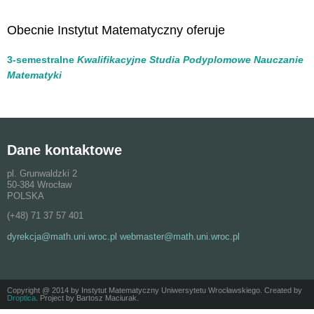
Obecnie Instytut Matematyczny oferuje
3-semestralne
Kwalifikacyjne Studia Podyplomowe Nauczanie
Matematyki
Dane kontaktowe
pl. Grunwaldzki 2
50-384 Wrocław
POLSKA
(+48) 71 37 57 401
dyrekcja@math.uni.wroc.pl webmaster@math.uni.wroc.pl
Copyright @ 2014 by Instytut Matematyczny Uniwersytetu Wrocławskiego. Created by
Droptica
. Project by Bartosz Maciurak.