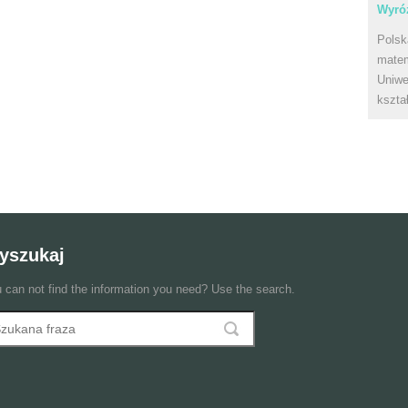
Wyróż
Polsk
matem
Uniwe
kszta
yszukaj
 can not find the information you need? Use the search.
szukaj
ormularz wyszukiwania