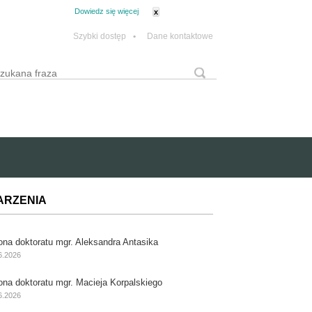
tanie z plików cookie.
Dowiedz się więcej
x
Szybki dostęp
•
Dane kontaktowe
yszukaj
Formularz wyszukiwania
ARZENIA
ona doktoratu mgr. Aleksandra Antasika
6.2026
ona doktoratu mgr. Macieja Korpalskiego
6.2026