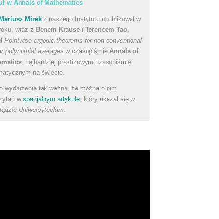
uł w Annals of Mathematics
Mariusz Mirek
z naszego Instytutu opublikował w
roku, wraz z
Benem Krause
i
Terencem Tao
,
uł
Pointwise ergodic theorems for non-conventional
ear polynomial averages
w czasopiśmie
Annals of
ematics
, najbardziej prestiżowym czasopiśmie
atycznym na świecie.
to wydarzenie tak ważne, że można o nim
zytać w
specjalnym artykule
, który ukazał się w
lądzie Uniwersyteckim
.