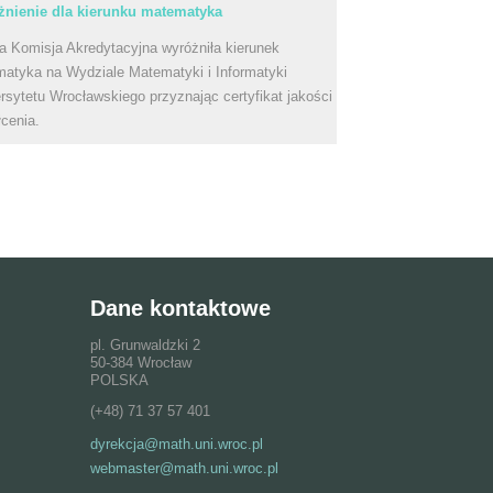
nienie dla kierunku matematyka
a Komisja Akredytacyjna wyróżniła kierunek
atyka na Wydziale Matematyki i Informatyki
rsytetu Wrocławskiego przyznając certyfikat jakości
łcenia.
Dane kontaktowe
pl. Grunwaldzki 2
50-384 Wrocław
POLSKA
(+48) 71 37 57 401
dyrekcja@math.uni.wroc.pl
webmaster@math.uni.wroc.pl