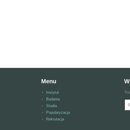
Menu
W
You
Instytut
Badania
Wy
F
Studia
Popularyzacja
Rekrutacja