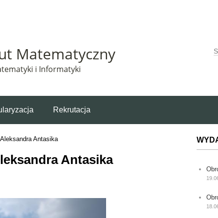
Matematyczny korzysta z plików cookie. Pozostając na tej stronie, wyrażasz zgodę na korzys
tut Matematyczny
W
tematyki i Informatyki
laryzacja
Rekrutacja
 Aleksandra Antasika
WYD
leksandra Antasika
Obr
19.0
Obr
18.0