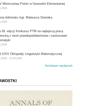
V Mistrzostwa Polski w Geometrii Elementarnej
6.2026
ona doktoratu mgr. Mateusza Staniaka
6.2026
a 59. edycji Konkursu PTM na najlepszą pracę
dencką z teorii prawdopodobieństwa i zastosowań
ematyki
5.2026
ał XXIV Olimpiady Lingwistyki Matematycznej
4.2026 - 12.04.2026
Archiwum wydarzeń
AWOSTKI