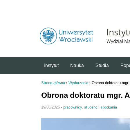
Powiadomienie o plikach cookie. Strona Instytut 
Insty
Wydział Ma
Instytut
Nauka
Studia
Popu
Strona główna
›
Wydarzenia
›
Obrona doktoratu mgr.
Jesteś tutaj
Obrona doktoratu mgr. A
19/06/2026
•
pracownicy
,
studenci
,
spotkania