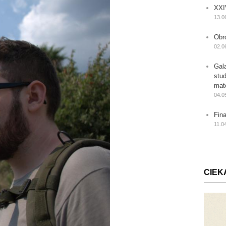
XXI
13.0
Obr
02.0
Gal
stu
mat
04.0
Fin
11.0
CIEK