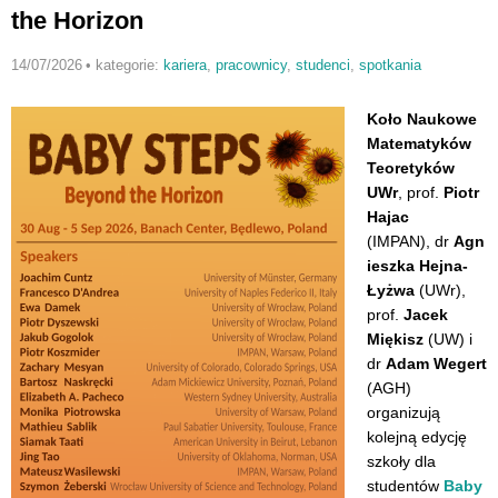
the Horizon
14/07/2026
•
kategorie:
kariera
,
pracownicy
,
studenci
,
spotkania
Koło Naukowe
Matematyków
Teoretyków
UWr
, prof.
Piotr
Hajac
(IMPAN)
, dr
Agn
ieszka Hejna-
Łyżwa
(UWr),
prof.
Jacek
Miękisz
(UW) i
dr
Adam Wegert
(AGH)
organizują
kolejną edycję
szkoły dla
studentów
Baby