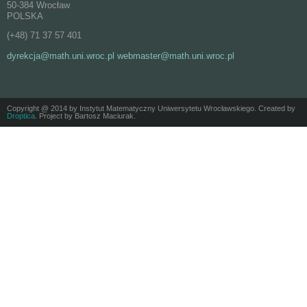
50-384 Wrocław
POLSKA
(+48) 71 37 57 401
dyrekcja@math.uni.wroc.pl webmaster@math.uni.wroc.pl
Copyright @ 2014 by Instytut Matematyczny Uniwersytetu Wrocławskiego. Created by
Droptica
. Project by Bartosz Maciurak.