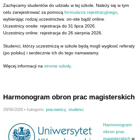
Zachęcamy studentów do udziału w tej szkole. Należy się w tym
celu zarejestrować za pomocą
formularza rejestracyjnego
,
wybierając rodzaj uczestnictwa: on-site bądź online.
Uczestnicy onsite: rejestracja do 31 lipca 2026.
Uczestnicy online: rejestracja do 26 sierpnia 2026.
Studenci, którzy uczestniczą w szkole będą mogli wygłosić referaty
(po polsku) i serdecznie ich do tego namawiamy.
Więcej informacji na
stronie szkoły
.
Harmonogram obron prac magisterskich
29/06/2026
•
kategorie:
pracownicy
,
studenci
Harmonogram
obron prac
magisterskich
w