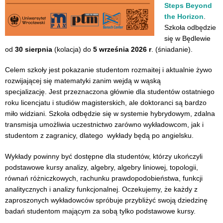
Steps Beyond
the Horizon
.
Szkoła odbędzie
się w Będlewie
od
30 sierpnia
(kolacja) do
5 września 2026 r
. (śniadanie).
Celem szkoły jest pokazanie studentom rozmaitej i aktualnie żywo
rozwijającej się matematyki zanim wejdą w wąską
specjalizację. Jest przeznaczona głównie dla studentów ostatniego
roku licencjatu i studiów magisterskich, ale doktoranci są bardzo
miło widziani. Szkoła odbędzie się w systemie hybrydowym, zdalna
transmisja umożliwia uczestnictwo zarówno wykładowcom, jak i
studentom z zagranicy, dlatego wykłady będą po angielsku.
Wykłady powinny być dostępne dla studentów, którzy ukończyli
podstawowe kursy analizy, algebry, algebry liniowej, topologii,
równań różniczkowych, rachunku prawdopodobieństwa, funkcji
analitycznych i analizy funkcjonalnej. Oczekujemy, że każdy z
zaproszonych wykładowców spróbuje przybliżyć swoją dziedzinę
badań studentom mającym za sobą tylko podstawowe kursy.