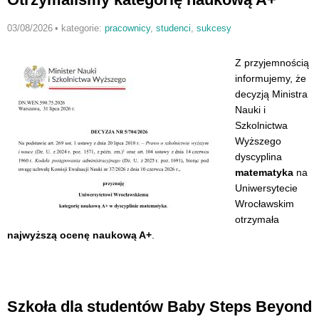
03/08/2026
•
kategorie:
pracownicy
,
studenci
,
sukcesy
Z przyjemnością
informujemy, że
decyzją Ministra
Nauki i
Szkolnictwa
Wyższego
dyscyplina
matematyka
na
Uniwersytecie
Wrocławskim
otrzymała
najwyższą ocenę naukową A+
.
Szkoła dla studentów Baby Steps Beyond