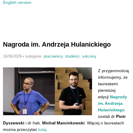
English version
Nagroda im. Andrzeja Hulanickiego
16/06/2026
•
kategorie:
pracownicy
,
studenci
,
sukcesy
Z przyjemnością
informujemy, że
laureatami
pierwszej
edycji
Nagrody
im. Andrzeja
Hulanickiego
zostali dr
Piotr
Dyszewski
i dr hab.
Michał Marcinkowski
.
Więcej o laureatach
można przeczytać
tutaj
.