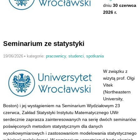
dniu
30 czerwca
2026 r.
Seminarium ze statystyki
19/06/2026
•
kategorie:
pracownicy
,
studenci
,
spotkania
W związku z
wizytą prof. Olgi
Vitek
(Northeastern
University,
Boston) i jej wystąpieniem na Seminarium Wydziałowym 23
czerwca, Zakład Statystyki Instytutu Matematycznego UWr
serdecznie zaprasza zainteresowanych na serię dwóch seminariów
poświęconych metodom statystycznym dla danych
wysokowymiarowych i zastosowaniom modelowania statystycznego
w biologii molekularnej. W seminarium uczestniczyć będą również