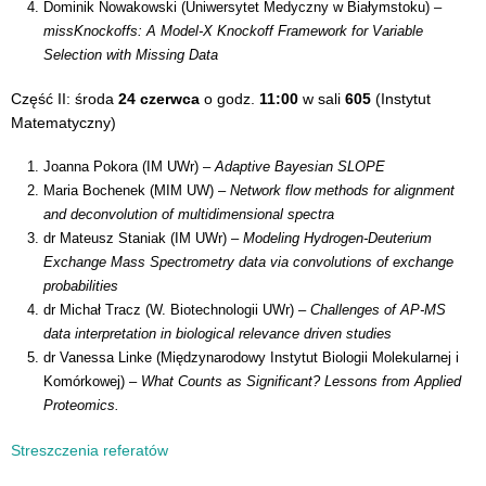
Dominik Nowakowski (Uniwersytet Medyczny w Białymstoku) –
missKnockoffs: A Model-X Knockoff Framework for Variable
Selection with Missing Data
Część II: środa
24 czerwca
o godz.
11:00
w sali
605
(Instytut
Matematyczny)
Joanna Pokora (IM UWr) –
Adaptive Bayesian SLOPE
Maria Bochenek (MIM UW) –
Network flow methods for alignment
and deconvolution of multidimensional spectra
dr Mateusz Staniak (IM UWr) –
Modeling Hydrogen-Deuterium
Exchange Mass Spectrometry data via convolutions of exchange
probabilities
dr Michał Tracz (W. Biotechnologii UWr) –
Challenges of AP-MS
data interpretation in biological relevance driven studies
dr Vanessa Linke (Międzynarodowy Instytut Biologii Molekularnej i
Komórkowej) –
What Counts as Significant? Lessons from Applied
Proteomics.
Streszczenia referatów