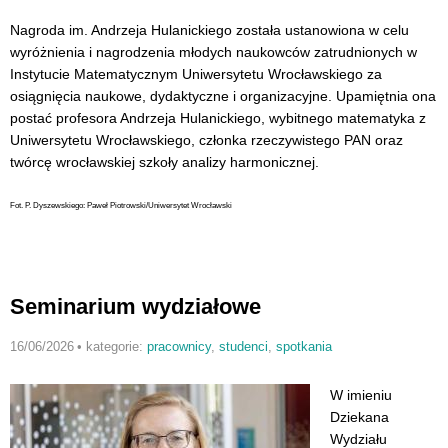
Nagroda im. Andrzeja Hulanickiego została ustanowiona w celu
wyróżnienia i nagrodzenia młodych naukowców zatrudnionych w
Instytucie Matematycznym Uniwersytetu Wrocławskiego za
osiągnięcia naukowe, dydaktyczne i organizacyjne. Upamiętnia ona
postać profesora Andrzeja Hulanickiego, wybitnego matematyka z
Uniwersytetu Wrocławskiego, członka rzeczywistego PAN oraz
twórcę wrocławskiej szkoły analizy harmonicznej.
Fot. P. Dyszewskiego:
Paweł Piotrowski/Uniwersytet Wrocławski
Seminarium wydziałowe
16/06/2026
•
kategorie:
pracownicy
,
studenci
,
spotkania
W imieniu
Dziekana
Wydziału