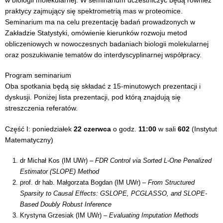
praktycy zajmujący się spektrometrią mas w proteomice.
Seminarium ma na celu prezentację badań prowadzonych w
Zakładzie Statystyki, omówienie kierunków rozwoju metod
obliczeniowych w nowoczesnych badaniach biologii molekularnej
oraz poszukiwanie tematów do interdyscyplinarnej współpracy.
Program seminarium
Oba spotkania będą się składać z 15-minutowych prezentacji i
dyskusji. Poniżej lista prezentacji, pod którą znajdują się
streszczenia referatów.
Część I: poniedziałek
22 czerwca
o godz.
11:00
w sali
602
(Instytut
Matematyczny)
dr Michał Kos (IM UWr) –
FDR Control via Sorted L-One Penalized
Estimator (SLOPE) Method
prof. dr hab. Małgorzata Bogdan (IM UWr) –
From Structured
Sparsity to Causal Effects: GSLOPE, PCGLASSO, and SLOPE-
Based Doubly Robust Inference
Krystyna Grzesiak (IM UWr) –
Evaluating Imputation Methods