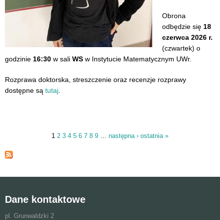
Obrona
odbędzie się
18
czerwca 2026 r.
(czwartek) o
godzinie
16:30
w sali
WS
w Instytucie Matematycznym UWr.
Rozprawa doktorska, streszczenie oraz recenzje rozprawy
dostępne są
tutaj
.
1
2
3
4
5
6
7
8
9
…
następna ›
ostatnia »
Strony
Dane kontaktowe
pl. Grunwaldzki 2