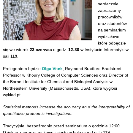
serdecznie
zapraszamy
pracowników
oraz studentów
na seminarium
wydziałowe,
które odbędzie
się we wtorek
23 czerwca
o godz.
12:30
w Instytucie Informatyki w
sali
119
.
Prelegentem będzie
Olga Vitek
,
Raymond Bradford Bradstreet
Professor w Khoury College of Computer Sciences oraz Director of
the Barnett Institute for Chemical and Biological Analysis w
Northeastern University
(Massachusetts, USA),
która wygłosi
wykład pt.
Statistical methods increase the accuracy an d the interpretability of
quantitative proteomic investigations.
Tradycyjnie, bezpośrednio przed seminarium o godzinie 12:00
Dziekan zaprasza na kawę i ciasto w holu przed salą 119.