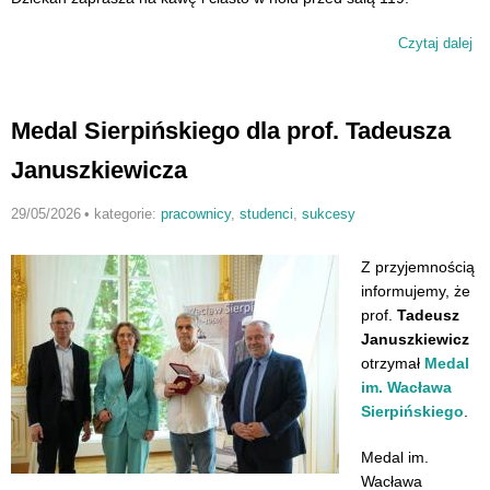
Czytaj dalej
wp
Se
wy
Medal Sierpińskiego dla prof. Tadeusza
Januszkiewicza
29/05/2026
•
kategorie:
pracownicy
,
studenci
,
sukcesy
Z przyjemnością
informujemy, że
prof.
Tadeusz
Januszkiewicz
otrzymał
Medal
im. Wacława
Sierpińskiego
.
Medal im.
Wacława