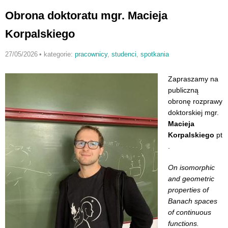
Obrona doktoratu mgr. Macieja
Korpalskiego
27/05/2026
•
kategorie:
pracownicy
,
studenci
,
spotkania
Zapraszamy na
publiczną
obronę rozprawy
doktorskiej mgr.
Macieja
Korpalskiego
pt
.
On isomorphic
and geometric
properties of
Banach spaces
of continuous
functions.