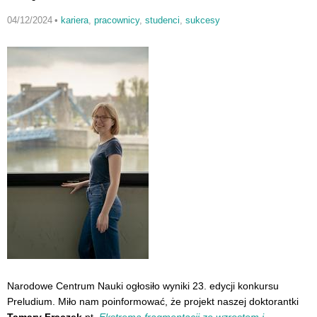
04/12/2024
•
kariera
,
pracownicy
,
studenci
,
sukcesy
Narodowe Centrum Nauki ogłosiło wyniki 23. edycji konkursu
Preludium. Miło nam poinformować, że projekt naszej doktorantki
Tamary Frączek
pt.
Ekstrema fragmentacji ze wzrostem i