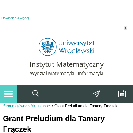
Powiadomienie o plikach cookie. Strona Instytut Matematyczny korzysta z plików
cookie. Pozostając na tej stronie, wyrażasz zgodę na korzystanie z plików cookie.
Dowiedz się więcej
x
Instytut Matematyczny
Wydział Matematyki i Informatyki
Strona główna
›
Aktualności
›
Grant Preludium dla Tamary Frączek
Jesteś tutaj
Grant Preludium dla Tamary
Frączek