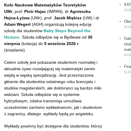
XXI
Koło Naukowe Matematyków Teoretyków
13.0
UWr
, prof.
Piotr Hajac
(IMPAN)
, dr
Agnieszka
Hejna-Łyżwa
(UWr), prof.
Jacek Miękisz
(UW) i dr
Obr
Adam Wegert
(AGH) organizują kolejną edycję
02.0
szkoły dla studentów
Baby Steps Beyond the
Horizon
. Szkoła odbędzie się w Będlewie od
30
Gal
sierpnia
(kolacja) do
5 września 2026 r
.
stu
mat
(śniadanie).
04.0
Celem szkoły jest pokazanie studentom rozmaitej i
Fin
aktualnie żywo rozwijającej się matematyki zanim
11.0
wejdą w wąską specjalizację. Jest przeznaczona
głównie dla studentów ostatniego roku licencjatu i
studiów magisterskich, ale doktoranci są bardzo miło
widziani. Szkoła odbędzie się w systemie
hybrydowym, zdalna transmisja umożliwia
uczestnictwo zarówno wykładowcom, jak i studentom
z zagranicy, dlatego wykłady będą po angielsku.
Wykłady powinny być dostępne dla studentów, którzy