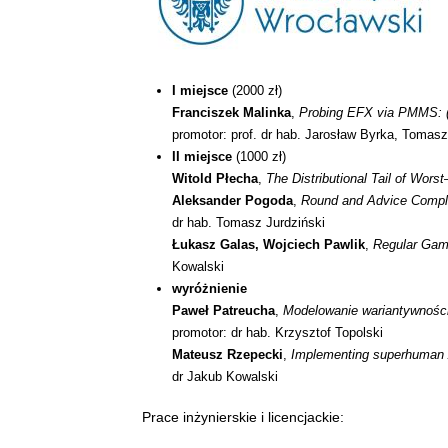
I miejsce
(2000 zł)
Franciszek Malinka
,
Probing EFX via PMMS: (N
promotor: prof. dr hab. Jarosław Byrka, Tomasz
II miejsce
(1000 zł)
Witold Płecha
,
The Distributional Tail of Wor
Aleksander Pogoda
,
Round and Advice Comple
dr hab. Tomasz Jurdziński
Łukasz Galas, Wojciech Pawlik
,
Regular Gam
Kowalski
wyróżnienie
Paweł Patreucha
,
Modelowanie wariantywnośc
promotor: dr hab. Krzysztof Topolski
Mateusz Rzepecki
,
Implementing superhuman A
dr Jakub Kowalski
Prace inżynierskie i licencjackie: