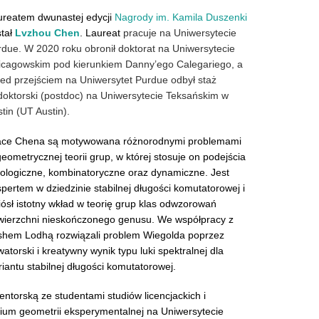
ureatem dwunastej edycji
Nagrody im. Kamila Duszenki
stał
Lvzhou Chen
. Laureat
pracuje na Uniwersytecie
due. W 2020 roku obronił doktorat na Uniwersytecie
icagowskim pod kierunkiem Danny’ego Calegariego, a
ed przejściem na Uniwersytet Purdue odbył staż
doktorski (postdoc) na Uniwersytecie Teksańskim w
tin (UT Austin).
ace Chena są motywowana różnorodnymi problemami
eometrycznej teorii grup, w której stosuje on podejścia
pologiczne, kombinatoryczne oraz dynamiczne. Jest
pertem w dziedzinie stabilnej długości komutatorowej i
ósł istotny wkład w teorię grup klas odwzorowań
wierzchni nieskończonego genusu. We współpracy z
shem Lodhą rozwiązali problem Wiegolda poprzez
atorski i kreatywny wynik typu luki spektralnej dla
iantu stabilnej długości komutatorowej.
ntorską ze studentami studiów licencjackich i
rium geometrii eksperymentalnej na Uniwersytecie