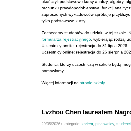
ukończyli podstawowe kursy analizy, algebry, alg
rachunku prawdopodobieństwa, funkcji analityczn
zaproszonych wykładowców spróbuje przybliżyć
tylko podstawowe kursy.
Zachęcamy studentów do udziału w tej szkole. 
formularza rejestracyjnego
, wybierając rodzaj uc
Uczestnicy onsite: rejestracja do 31 lipca 2026.
Uczestnicy online: rejestracja do 26 sierpnia 202
Studenci, którzy uczestniczą w szkole będą mogli
namawiamy.
Więcej informacji na
stronie szkoły
.
Lvzhou Chen laureatem Nagro
29/05/2026
•
kategorie:
kariera
,
pracownicy
,
studenci