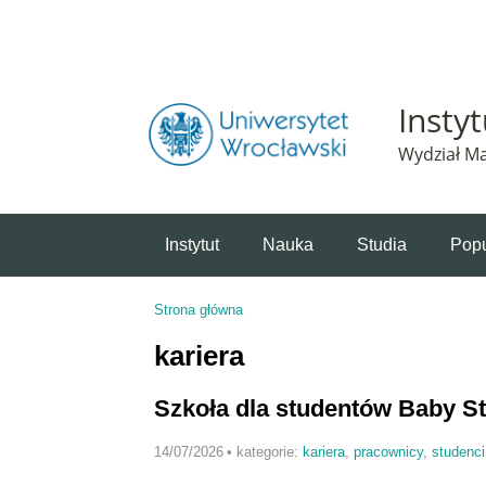
Powiadomienie o plikach cookie. Strona Instytut 
Insty
Wydział Ma
Instytut
Nauka
Studia
Popu
Strona główna
Jesteś tutaj
kariera
Szkoła dla studentów Baby S
14/07/2026
•
kategorie:
kariera
,
pracownicy
,
studenci