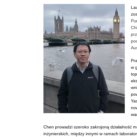
La
zo
Pur
Ch
prz
po
Aus
Pr
w g
to
eks
wni
po
Ya
now
war
Chen prowadzi szeroko zakrojoną działalność me
inżynierskich, między innymi w ramach laborato