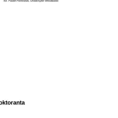
fot. Paweł Piotrowski, Uniwersytet Wrocławski
oktoranta