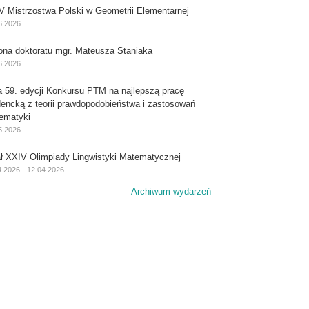
V Mistrzostwa Polski w Geometrii Elementarnej
6.2026
ona doktoratu mgr. Mateusza Staniaka
6.2026
a 59. edycji Konkursu PTM na najlepszą pracę
dencką z teorii prawdopodobieństwa i zastosowań
ematyki
5.2026
ał XXIV Olimpiady Lingwistyki Matematycznej
4.2026 - 12.04.2026
Archiwum wydarzeń