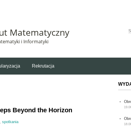
Matematyczny korzysta z plików cookie. Pozostając na tej stronie, wyrażasz zgodę na korzys
tut Matematyczny
W
tematyki i Informatyki
laryzacja
Rekrutacja
WYD
Obr
19.0
teps Beyond the Horizon
Obr
,
spotkania
18.0