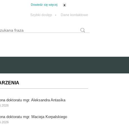
tanie z plików cookie.
Dowiedz się więcej
x
Szybki dostęp
•
Dane kontaktowe
yszukaj
Formularz wyszukiwania
ARZENIA
ona doktoratu mgr. Aleksandra Antasika
6.2026
ona doktoratu mgr. Macieja Korpalskiego
6.2026