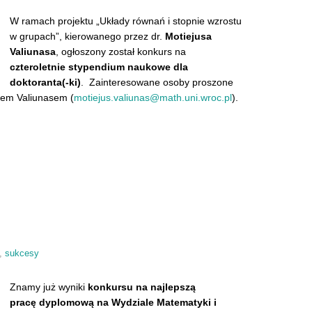
W ramach projektu „Układy równań i stopnie wzrostu
w grupach”, kierowanego przez dr.
Motiejusa
Valiunasa
, ogłoszony został konkurs na
czteroletnie stypendium naukowe dla
doktoranta(-ki)
. Zainteresowane osoby proszone
usem Valiunasem (
motiejus.valiunas@math.uni.
wroc.pl
).
,
sukcesy
Znamy już wyniki
konkursu na
najlepszą
pracę dyplomową na Wydziale Matematyki i