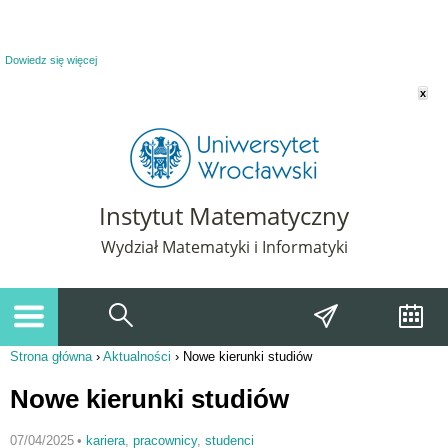
Powiadomienie o plikach cookie. Strona Instytut Matematyczny korzysta z plików
cookie. Pozostając na tej stronie, wyrażasz zgodę na korzystanie z plików cookie.
Dowiedz się więcej
x
Instytut Matematyczny
Wydział Matematyki i Informatyki
Strona główna
›
Aktualności
›
Nowe kierunki studiów
Jesteś tutaj
Nowe kierunki studiów
07/04/2025
•
kariera
,
pracownicy
,
studenci