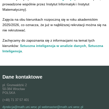
prowadzone wspólnie przez Instytut Informatyki i Instytut
Matematyczny).
Zajęcia na obu kierunkach rozpoczną się w roku akademickim
2025/2026, co oznacza, że już w najbliższej rekrutacji można się na
nie rekrutować.
Zachęcamy do zapoznania się z informacjami na temat tych
kierunków:
Sztuczna inteligencja w analizie danych
,
Sztuczna
Inteligencja
.
Dane kontaktowe
pl. Grunwaldzki 2
50-384 Wrocław
POLSKA
(+48) 71 37 57 401
dyrekcja@math.uni.wroc.pl webmaster@math.uni.wroc.pl