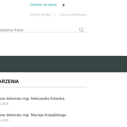
tanie z plików cookie.
Dowiedz się więcej
x
Szybki dostęp
•
Dane kontaktowe
yszukaj
Formularz wyszukiwania
ARZENIA
ona doktoratu mgr. Aleksandra Antasika
6.2026
ona doktoratu mgr. Macieja Korpalskiego
6.2026