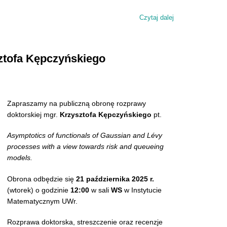
Czytaj dalej
wpis Cykl wykład
ztofa Kępczyńskiego
Zapraszamy na publiczną obronę rozprawy
doktorskiej mgr.
Krzysztofa Kępczyńskiego
pt.
Asymptotics of functionals of Gaussian and Lévy
processes with a view towards risk and queueing
models.
Obrona odbędzie się
21 października 2025 r.
(wtorek) o godzinie
12:00
w sali
WS
w Instytucie
Matematycznym UWr.
Rozprawa doktorska, streszczenie oraz recenzje