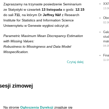
XXI
Zapraszamy na trzynaste posiedzenie Seminarium
13.0
ze Statystyki w czwartek
13 listopada
o godz.
12:15
do sali
711
, na którym Dr
Jeffrey Näf
z Research
Obr
Institute for Statistics and Information Science
02.0
Uniwersytetu w Genewie wygłosi odczyt pt.
Gal
Parametric Maximum Mean Discrepancy Estimation
stu
with Missing Values:
mat
04.0
Robustness to Missingness and Data Model
Misspecification.
Fin
11.0
Czytaj dalej
wpis Wykład Jeffr
esji zimowej
Na stronie
Ogłoszenia Dyrekcji
znajduje się