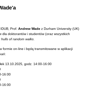
Wade'a
IDUB, Prof.
Andrew Wade
z Durham University (UK)
w dla doktorantów i studentów (oraz wszystkich
 hulls of random walks
.
 formie on-line i będą transmitowane w aplikacji
kań:
łek 13.10.2025, godz. 14:00-16:00
0
0-16:00
0
0-16:00