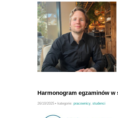
Harmonogram egzaminów w s
26/10/2025
•
kategorie:
pracownicy
,
studenci