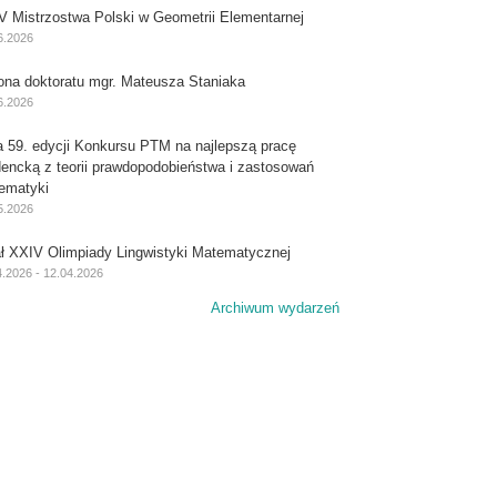
V Mistrzostwa Polski w Geometrii Elementarnej
6.2026
ona doktoratu mgr. Mateusza Staniaka
6.2026
a 59. edycji Konkursu PTM na najlepszą pracę
dencką z teorii prawdopodobieństwa i zastosowań
ematyki
5.2026
ał XXIV Olimpiady Lingwistyki Matematycznej
4.2026 - 12.04.2026
ey Näfa
Archiwum wydarzeń