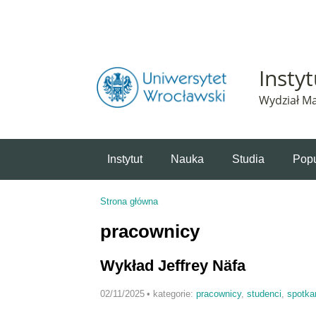
Powiadomienie o plikach cookie. Strona Instytut 
Insty
Wydział Ma
Instytut
Nauka
Studia
Popu
Strona główna
Jesteś tutaj
pracownicy
Wykład Jeffrey Näfa
02/11/2025
•
kategorie:
pracownicy
,
studenci
,
spotka