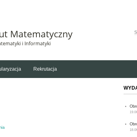
Matematyczny korzysta z plików cookie. Pozostając na tej stronie, wyrażasz zgodę na korzys
tut Matematyczny
W
tematyki i Informatyki
laryzacja
Rekrutacja
WYD
Obr
19.0
Obr
nia
18.0