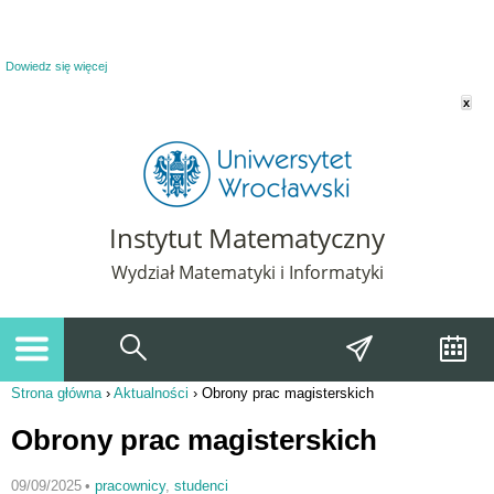
Powiadomienie o plikach cookie. Strona Instytut Matematyczny korzysta z plików
cookie. Pozostając na tej stronie, wyrażasz zgodę na korzystanie z plików cookie.
Dowiedz się więcej
x
Instytut Matematyczny
Wydział Matematyki i Informatyki
Strona główna
›
Aktualności
›
Obrony prac magisterskich
Jesteś tutaj
Obrony prac magisterskich
09/09/2025
•
pracownicy
,
studenci