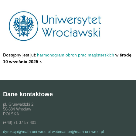
Dostępny jest już
harmonogram obron prac magisterskich
w
środę
10 września 2025 r.
Dane kontaktowe
pl. Grunwaldzki 2
50-384 Wrocław
POLSKA
(+48) 71 37 57 401
dyrekcja@math.uni.wroc.pl webmaster@math.uni.wroc.pl