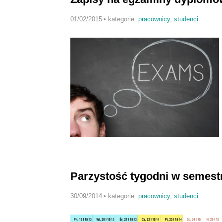
01/02/2015
•
kategorie:
pracownicy
,
studenci
Parzystość tygodni w semes
30/09/2014
•
kategorie:
pracownicy
,
studenci