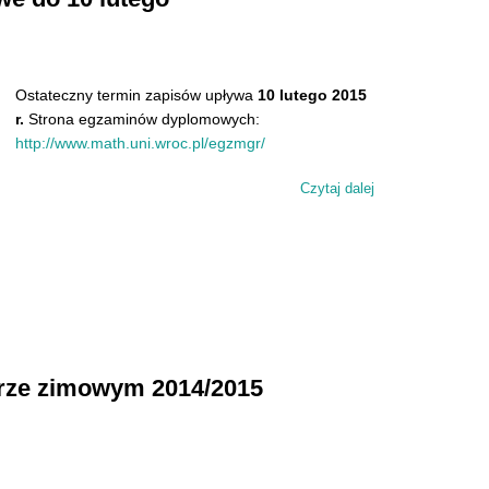
Ostateczny termin zapisów upływa
10 lutego 2015
r.
Strona egzaminów dyplomowych:
http://www.math.uni.wroc.pl/egzmgr/
Czytaj dalej
wpis Zapisy na e
trze zimowym 2014/2015