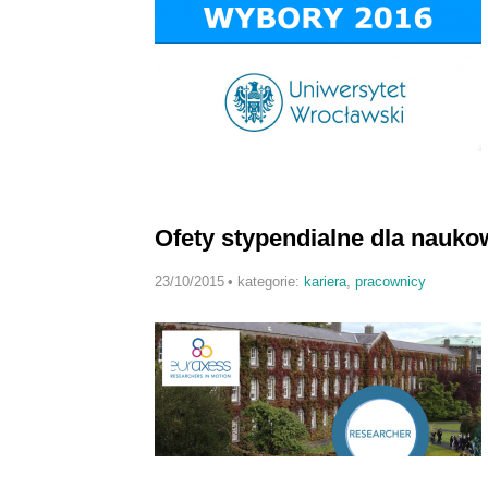
Ofety stypendialne dla nauk
23/10/2015
•
kategorie:
kariera
,
pracownicy