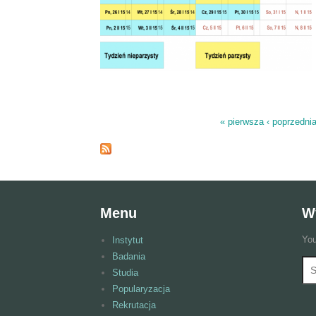
« pierwsza
‹ poprzedni
Strony
Menu
W
You
Instytut
Badania
Wy
F
Studia
Popularyzacja
Rekrutacja