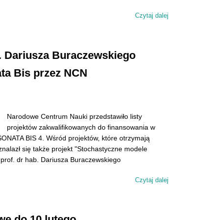
Czytaj dalej
wpis Kurs wychow
b. Dariusza Buraczewskiego
ta Bis przez NCN
Narodowe Centrum Nauki przedstawiło listy
projektów zakwalifikowanych do finansowania w
ATA BIS 4. Wśród projektów, które otrzymają
alazł się także projekt "Stochastyczne modele
 prof. dr hab. Dariusza Buraczewskiego
Czytaj dalej
wpis Projekt nauk
wyróżniony w kon
e do 10 lutego