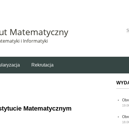
Matematyczny korzysta z plików cookie. Pozostając na tej stronie, wyrażasz zgodę na korzys
tut Matematyczny
W
tematyki i Informatyki
laryzacja
Rekrutacja
WYD
Obr
19.0
nstytucie Matematycznym
Obr
18.0