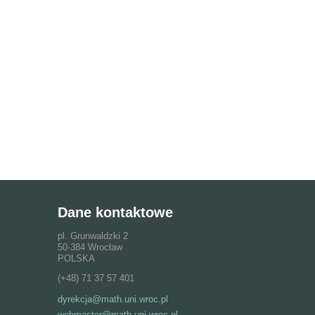
Dane kontaktowe
pl. Grunwaldzki 2
50-384 Wrocław
POLSKA
(+48) 71 37 57 401
dyrekcja@math.uni.wroc.pl
webmaster@math.uni.wroc.pl