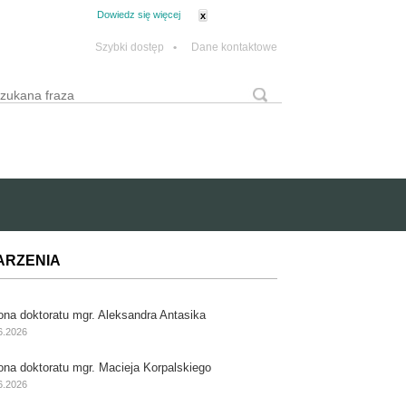
tanie z plików cookie.
Dowiedz się więcej
x
Szybki dostęp
•
Dane kontaktowe
yszukaj
Formularz wyszukiwania
ARZENIA
ona doktoratu mgr. Aleksandra Antasika
6.2026
ona doktoratu mgr. Macieja Korpalskiego
6.2026