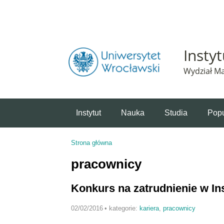
Powiadomienie o plikach cookie. Strona Instytut 
Insty
Wydział Ma
Instytut
Nauka
Studia
Popu
Strona główna
Jesteś tutaj
pracownicy
Konkurs na zatrudnienie w I
02/02/2016
•
kategorie:
kariera
,
pracownicy