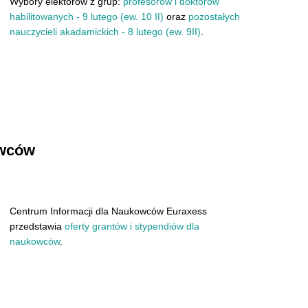
Wybory elektorów z grup:
profesorów i doktorów
habilitowanych - 9 lutego (ew. 10 II)
oraz
pozostałych
nauczycieli akadamickich - 8 lutego (ew. 9II)
.
owców
Centrum Informacji dla Naukowców Euraxess
przedstawia
oferty grantów i stypendiów dla
naukowców
.