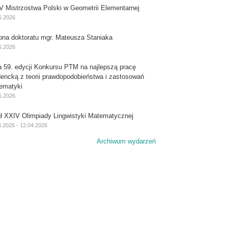
V Mistrzostwa Polski w Geometrii Elementarnej
6.2026
ona doktoratu mgr. Mateusza Staniaka
zatrudnienie w Instytucie Matematycznym
6.2026
a 59. edycji Konkursu PTM na najlepszą pracę
dencką z teorii prawdopodobieństwa i zastosowań
ematyki
5.2026
ał XXIV Olimpiady Lingwistyki Matematycznej
4.2026 - 12.04.2026
Archiwum wydarzeń