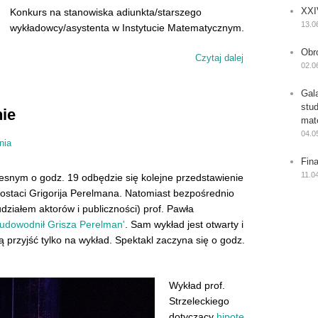
XXI
Konkurs na stanowiska adiunkta/starszego
13.0
wykładowcy/asystenta w Instytucie Matematycznym.
Obr
Czytaj dalej
wpis Konkurs na 
02.0
Gal
stu
nie
mat
04.0
nia
Fin
11.0
esnym o godz. 19 odbędzie się kolejne przedstawienie
ostaci Grigorija Perelmana. Natomiast bezpośrednio
działem aktorów i publiczności) prof. Pawła
udowodnił Grisza Perelman'
. Sam wykład jest otwarty i
ą przyjść tylko na wykład. Spektakl zaczyna się o godz.
Wykład prof.
Strzeleckiego
dotyczący
hipote