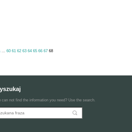
a
…
60
61
62
63
64
65
66
67
68
yszukaj
 can not find the information you need? Use the search.
szukaj
ormularz wyszukiwania