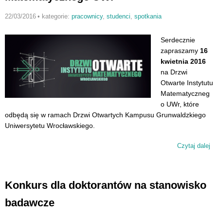
22/03/2016
•
kategorie:
pracownicy
,
studenci
,
spotkania
Serdecznie
zapraszamy
16
kwietnia 2016
na Drzwi
Otwarte Instytutu
Matematyczneg
o UWr, które
odbędą się w ramach Drzwi Otwartych Kampusu Grunwaldzkiego
Uniwersytetu Wrocławskiego.
Czytaj dalej
wp
– 
In
Ma
Konkurs dla doktorantów na stanowisko
U
badawcze