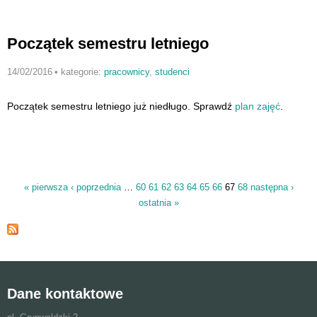
Początek semestru letniego
14/02/2016
•
kategorie:
pracownicy
,
studenci
Początek semestru letniego już niedługo. Sprawdź
plan zajęć
.
« pierwsza
‹ poprzednia
…
60
61
62
63
64
65
66
67
68
następna ›
Strony
ostatnia »
Dane kontaktowe