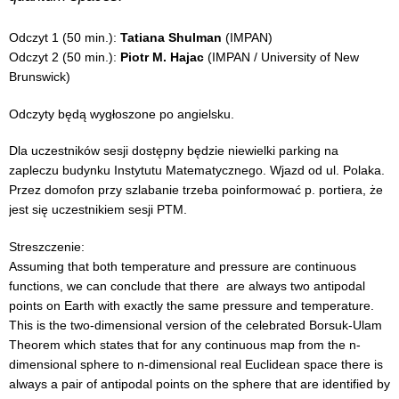
Odczyt 1 (50 min.):
Tatiana Shulman
(IMPAN)
Odczyt 2 (50 min.):
Piotr M. Hajac
(IMPAN / University of New
Brunswick)
Odczyty będą wygłoszone po angielsku.
Dla uczestników sesji dostępny będzie niewielki parking na
zapleczu budynku Instytutu Matematycznego. Wjazd od ul. Polaka.
Przez domofon przy szlabanie trzeba poinformować p. portiera, że
jest się uczestnikiem sesji PTM.
Streszczenie:
Assuming that both temperature and pressure are continuous
functions, we can conclude that there are always two antipodal
points on Earth with exactly the same pressure and temperature.
This is the two-dimensional version of the celebrated Borsuk-Ulam
Theorem which states that for any continuous map from the n-
dimensional sphere to n-dimensional real Euclidean space there is
always a pair of antipodal points on the sphere that are identified by