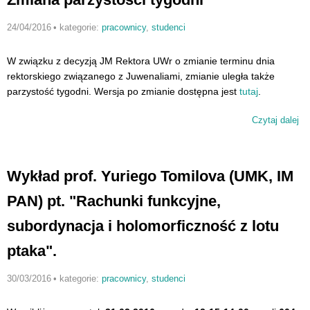
24/04/2016
•
kategorie:
pracownicy
,
studenci
W związku z decyzją JM Rektora UWr o zmianie terminu dnia
rektorskiego związanego z Juwenaliami, zmianie uległa także
parzystość tygodni. Wersja po zmianie dostępna jest
tutaj
.
Czytaj dalej
wp
Zm
pa
ty
Wykład prof. Yuriego Tomilova (UMK, IM
PAN) pt. "Rachunki funkcyjne,
subordynacja i holomorficzność z lotu
ptaka".
30/03/2016
•
kategorie:
pracownicy
,
studenci