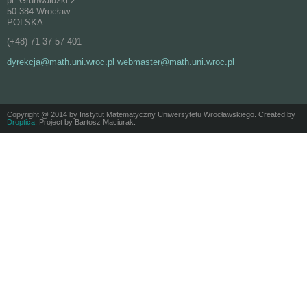
pl. Grunwaldzki 2
50-384 Wrocław
POLSKA
(+48) 71 37 57 401
dyrekcja@math.uni.wroc.pl webmaster@math.uni.wroc.pl
Copyright @ 2014 by Instytut Matematyczny Uniwersytetu Wrocławskiego. Created by
Droptica
. Project by Bartosz Maciurak.