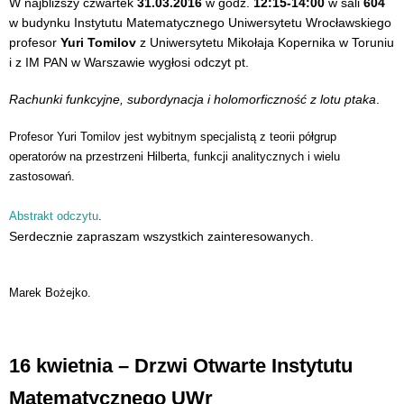
W najbliższy czwartek
31.03.2016
w godz.
12:15-14:00
w sali
604
w budynku Instytutu Matematycznego Uniwersytetu Wrocławskiego
profesor
Yuri Tomilov
z Uniwersytetu Mikołaja Kopernika w Toruniu
i z IM PAN w Warszawie wygłosi odczyt pt.
Rachunki funkcyjne, subordynacja i holomorficzność z lotu ptaka
.
Profesor Yuri Tomilov jest wybitnym specjalistą z teorii półgrup
operatorów na przestrzeni Hilberta, funkcji analitycznych i wielu
zastosowań.
Abstrakt odczytu
.
Serdecznie zapraszam wszystkich zainteresowanych.
Marek Bożejko.
16 kwietnia – Drzwi Otwarte Instytutu
Matematycznego UWr