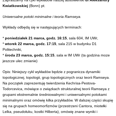
Zapraszamy na cykl wykładów naszej absolwentki
dr Aleksandry
Kwiatkowskiej
(Bonn) pt.
Uniwersalne potoki minimalne i teoria Ramseya.
Wykłady odbędą się w następujących terminach:
*
poniedziałek 21 marca, godz. 16:15
, sala 604, IM UWr,
*
wtorek 22 marca, godz. 17:15
, sala 215 w budynku D1
Politechniki,
*
środa 23 marca, godz. 15:15
, sala w IM UWr (ta godzina moze
jeszcze ulec zmianie)
Opis: Niniejszy cykl wykładów będzie z pogranicza dynamiki
topologicznej, topologii, grup topologicznych oraz teorii Ramseya.
Na początek zaprezentuję twierdzenia Kechrisa-Pestova-
Todorcevica, mówiące o związkach strukturalnej teorii Ramseya z
grupami ekstremalnie średniowalnymi i uniwersalnymi potokami
minimalnymi oraz omówię kilka przykładów. W dalszej części skupię
się na grupach homeomorfizmów (przestrzeni Cantora, miotełki
Lelka, pseudołuku, kostki Hilberta), omówię znane wyniki i