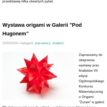
przedstawię kilka otwartych pytań.
Wystawa origami w Galerii "Pod
Hugonem"
22/03/2016
•
kategorie:
pracownicy
,
studenci
Zapraszamy do
obejrzenia
wystawy prac
finalistów VII
edycji
Ogólnopolskiego
Konkursu
Matematyczneg
o Origami
"Żuraw" w galerii