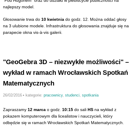
"Pod Hugonem" oraz do udziału w plebiscycie publiczności na
najlepszy model.
Głosowanie trwa do
10 kwietnia
do godz. 12. Można oddać głosy
na 3 ulubione modele. Infrastruktura do głosowania znajduje się na
parapecie okna vis-à-vis galerii.
"GeoGebra 3D – niezwykłe możliwości" –
wykład w ramach Wrocławskich Spotkań
Matematycznych
26/02/2016
•
kategorie:
pracownicy
,
studenci
,
spotkania
Zapraszamy
12 marca
o godz.
10:15
do sali
HS
na wykład z
pokazem komputerowym dla licealistow i nauczycieli, który
odbędzie się w ramach Wrocławskich Spotkań Matematycznych.