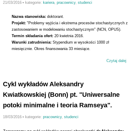
21/03/2016
•
kategorie:
kariera
,
pracownicy
,
studenci
Nazwa stanowiska:
doktorant.
Projekt:
"Problemy wyjścia i ekstrema procesów stochastycznych z
zastosowaniem w modelowaniu stochastycznym" (NCN, OPUS).
Termin składania ofert:
20 kwietnia 2016.
Warunki zatrudnienia:
Stypendium w wysokości 1000 zł
miesięcznie. Okres finansowania 33 miesiące.
Czytaj dalej
wp
Ko
do
na
Cykl wykładów Aleksandry
st
ba
Kwiatkowskiej (Bonn) pt. "Uniwersalne
potoki minimalne i teoria Ramseya".
18/03/2016
•
kategorie:
pracownicy
,
studenci