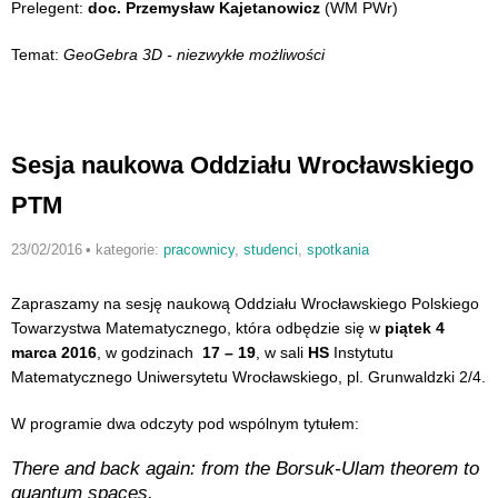
Prelegent:
doc. Przemysław Kajetanowicz
(WM PWr)
Temat:
GeoGebra 3D - niezwykłe możliwości
Sesja naukowa Oddziału Wrocławskiego
PTM
23/02/2016
•
kategorie:
pracownicy
,
studenci
,
spotkania
Zapraszamy na sesję naukową Oddziału Wrocławskiego Polskiego
Towarzystwa Matematycznego, która odbędzie się w
piątek 4
marca 2016
, w godzinach
17 – 19
, w sali
HS
Instytutu
Matematycznego Uniwersytetu Wrocławskiego, pl. Grunwaldzki 2/4.
W programie dwa odczyty pod wspólnym tytułem:
There and back again: from the Borsuk-Ulam theorem to
quantum spaces.