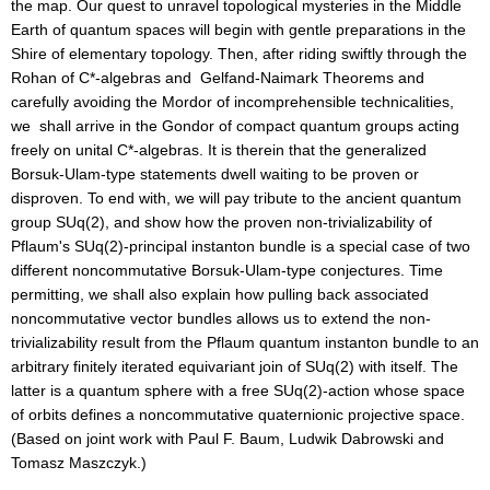
the map. Our quest to unravel topological mysteries in the Middle
Earth of quantum spaces will begin with gentle preparations in the
Shire of elementary topology. Then, after riding swiftly through the
Rohan of C*-algebras and Gelfand-Naimark Theorems and
carefully avoiding the Mordor of incomprehensible technicalities,
we shall arrive in the Gondor of compact quantum groups acting
freely on unital C*-algebras. It is therein that the generalized
Borsuk-Ulam-type statements dwell waiting to be proven or
disproven. To end with, we will pay tribute to the ancient quantum
group SUq(2), and show how the proven non-trivializability of
Pflaum's SUq(2)-principal instanton bundle is a special case of two
different noncommutative Borsuk-Ulam-type conjectures. Time
permitting, we shall also explain how pulling back associated
noncommutative vector bundles allows us to extend the non-
trivializability result from the Pflaum quantum instanton bundle to an
arbitrary finitely iterated equivariant join of SUq(2) with itself. The
latter is a quantum sphere with a free SUq(2)-action whose space
of orbits defines a noncommutative quaternionic projective space.
(Based on joint work with Paul F. Baum, Ludwik Dabrowski and
Tomasz Maszczyk.)