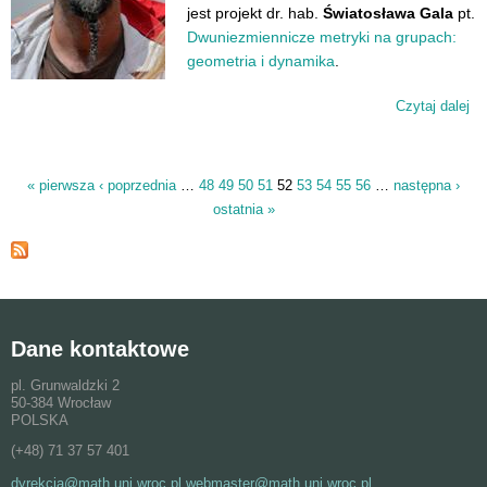
jest projekt dr. hab.
Światosława Gala
pt.
Dwuniezmiennicze metryki na grupach:
geometria i dynamika
.
Czytaj dalej
wp
Su
ko
Na
« pierwsza
‹ poprzednia
…
48
49
50
51
52
53
54
55
56
…
następna ›
Strony
Ce
ostatnia »
Na
Dane kontaktowe
pl. Grunwaldzki 2
50-384 Wrocław
POLSKA
(+48) 71 37 57 401
dyrekcja@math.uni.wroc.pl webmaster@math.uni.wroc.pl