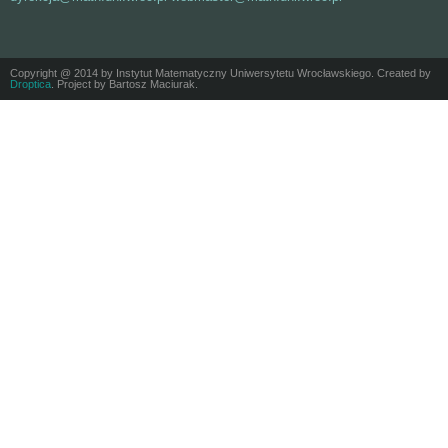
Copyright @ 2014 by Instytut Matematyczny Uniwersytetu Wrocławskiego. Created by
Droptica
. Project by Bartosz Maciurak.