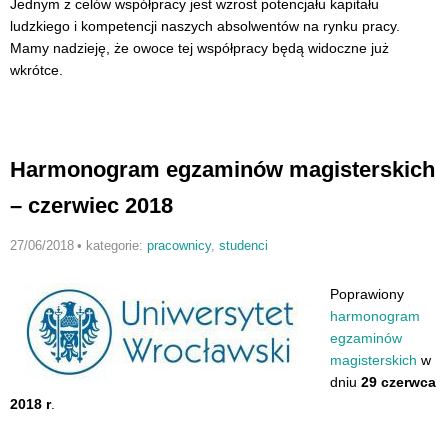
Jednym z celów współpracy jest wzrost potencjału kapitału
ludzkiego i kompetencji naszych absolwentów na rynku pracy.
Mamy nadzieję, że owoce tej współpracy będą widoczne już
wkrótce.
Harmonogram egzaminów magisterskich
– czerwiec 2018
27/06/2018
•
kategorie:
pracownicy
,
studenci
Poprawiony
harmonogram
egzaminów
magisterskich
w
dniu
29 czerwca
2018 r
.