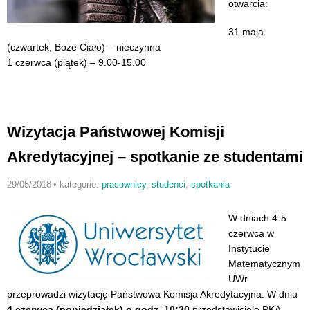
otwarcia:
31 maja
(czwartek, Boże Ciało) – nieczynna
1 czerwca (piątek) – 9.00-15.00
Wizytacja Państwowej Komisji
Akredytacyjnej – spotkanie ze studentami
29/05/2018
•
kategorie:
pracownicy
,
studenci
,
spotkania
W dniach 4-5
czerwca w
Instytucie
Matematycznym
UWr
przeprowadzi wizytację Państwowa Komisja Akredytacyjna. W dniu
4 czerwca (poniedziałek) o godz. 10:30
przedstawiciele PKA