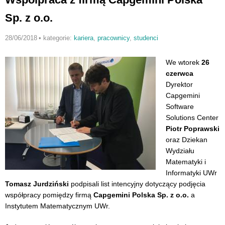
Sp. z o.o.
28/06/2018
•
kategorie:
kariera
,
pracownicy
,
studenci
We wtorek
26
czerwca
Dyrektor
Capgemini
Software
Solutions Center
Piotr Poprawski
oraz Dziekan
Wydziału
Matematyki i
Informatyki UWr
Tomasz Jurdziński
podpisali list intencyjny dotyczący podjęcia
współpracy pomiędzy firmą
Capgemini Polska Sp. z o.o.
a
Instytutem Matematycznym UWr.