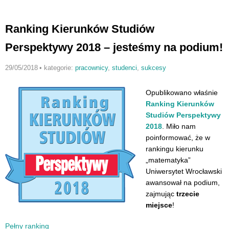
Ranking Kierunków Studiów
Perspektywy 2018 – jesteśmy na podium!
29/05/2018
•
kategorie:
pracownicy
,
studenci
,
sukcesy
Opublikowano właśnie
Ranking Kierunków
Studiów Perspektywy
2018
. Miło nam
poinformować, że w
rankingu kierunku
„matematyka”
Uniwersytet Wrocławski
awansował na podium,
zajmując
trzecie
miejsce
!
Pełny ranking