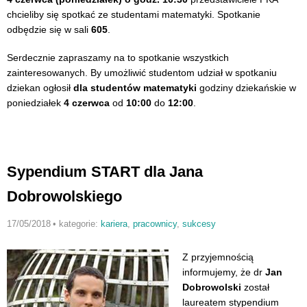
chcieliby się spotkać ze studentami matematyki. Spotkanie
odbędzie się w sali
605
.
Serdecznie zapraszamy na to spotkanie wszystkich
zainteresowanych. By umożliwić studentom udział w spotkaniu
dziekan ogłosił
dla studentów matematyki
godziny dziekańskie w
poniedziałek
4 czerwca
od
10:00
do
12:00
.
Sypendium START dla Jana
Dobrowolskiego
17/05/2018
•
kategorie:
kariera
,
pracownicy
,
sukcesy
Z przyjemnością
informujemy, że dr
Jan
Dobrowolski
został
laureatem stypendium