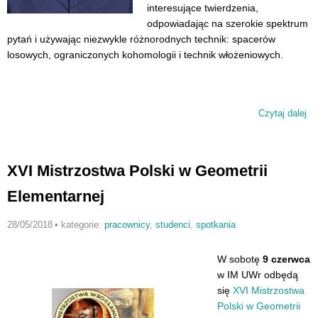
interesujące twierdzenia,
odpowiadając na szerokie spektrum
pytań i używając niezwykle różnorodnych technik: spacerów
losowych, ograniczonych kohomologii i technik włożeniowych.
Czytaj dalej
wp
Al
Si
la
XVI Mistrzostwa Polski w Geometrii
na
im
Elementarnej
Du
28/05/2018
•
kategorie:
pracownicy
,
studenci
,
spotkania
W sobotę
9 czerwca
w IM UWr odbędą
się
XVI Mistrzostwa
Polski w Geometrii