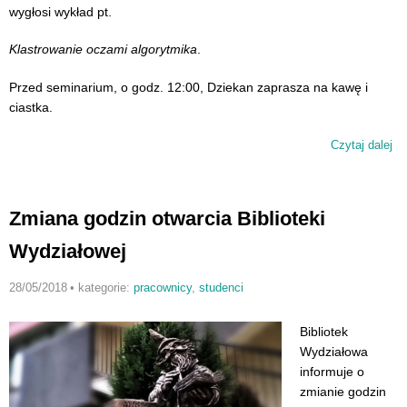
wygłosi wykład pt.
Klastrowanie oczami algorytmika
.
Przed seminarium, o godz. 12:00, Dziekan zaprasza na kawę i
ciastka.
Czytaj dalej
wp
Za
na
se
Zmiana godzin otwarcia Biblioteki
wy
Wydziałowej
28/05/2018
•
kategorie:
pracownicy
,
studenci
Bibliotek
Wydziałowa
informuje o
zmianie godzin