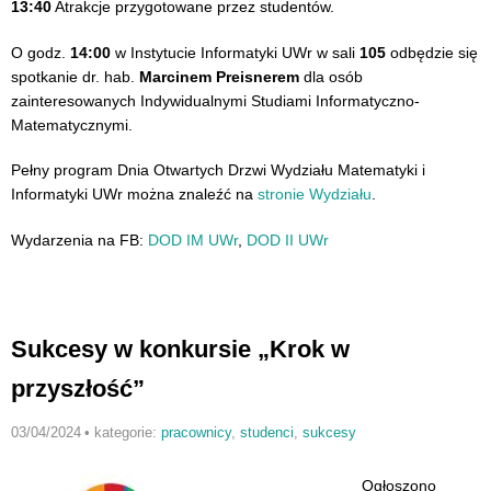
13:40
Atrakcje przygotowane przez studentów.
O godz.
14:00
w Instytucie Informatyki UWr w sali
105
odbędzie się
spotkanie dr. hab.
Marcinem Preisnerem
dla osób
zainteresowanych Indywidualnymi Studiami Informatyczno-
Matematycznymi.
Pełny program Dnia Otwartych Drzwi Wydziału Matematyki i
Informatyki UWr można znaleźć na
stronie Wydziału
.
Wydarzenia na FB:
DOD IM UWr
,
DOD II UWr
Sukcesy w konkursie „Krok w
przyszłość”
03/04/2024
•
kategorie:
pracownicy
,
studenci
,
sukcesy
Ogłoszono