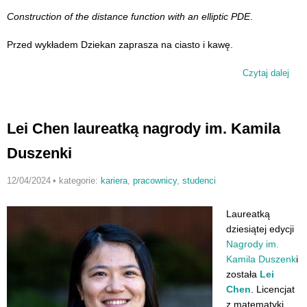
Construction of the distance function with an elliptic PDE
.
Przed wykładem Dziekan zaprasza na ciasto i kawę.
Czytaj dalej
Sem
wyd
Lei Chen laureatką nagrody im. Kamila
Duszenki
12/04/2024
•
kategorie:
kariera
,
pracownicy
,
studenci
Laureatką
dziesiątej edycji
Nagrody im.
Kamila Duszenk
i
została
Lei
Chen
. Licencjat
z matematyki