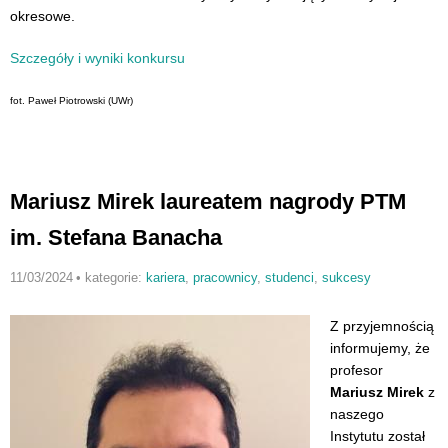
okresowe.
Szczegóły i wyniki konkursu
fot. Paweł Piotrowski (UWr)
Mariusz Mirek laureatem nagrody PTM
im. Stefana Banacha
11/03/2024
•
kategorie:
kariera
,
pracownicy
,
studenci
,
sukcesy
Z przyjemnością
informujemy, że
profesor
Mariusz Mirek
z
naszego
Instytutu został