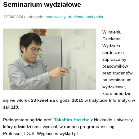
Seminarium wydziałowe
17/04/2024
•
kategorie:
pracownicy
,
studenci
,
spotkania
W imieniu
Dziekana
Wydziału
serdecznie
zapraszamy
pracowników
oraz studentów
na seminarium
wydziałowe,
które odbędzie
się we wtorek
23 kwietnia
o godz.
13:15
w Instytucie Informatyki w
sali
119
.
Prelegentem będzie prof.
Takahiro Hasebe
z Hokkaido University,
który odwiedzi nasz wydział w ramach programu Visiting
Professor, IDUB. Wygłosi on wykład pt.