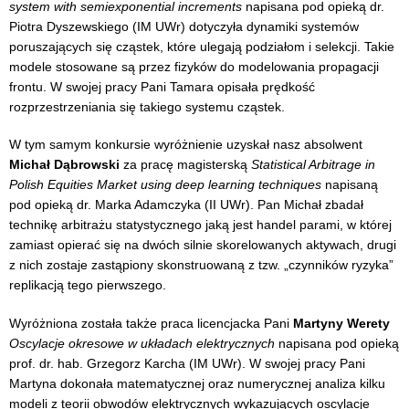
system with semiexponential increments
napisana pod opieką dr.
Piotra Dyszewskiego (IM UWr) dotyczyła dynamiki systemów
poruszających się cząstek, które ulegają podziałom i selekcji. Takie
modele stosowane są przez fizyków do modelowania propagacji
frontu. W swojej pracy Pani Tamara opisała prędkość
rozprzestrzeniania się takiego systemu cząstek.
W tym samym konkursie wyróżnienie uzyskał nasz absolwent
Michał Dąbrowski
za pracę magisterską
Statistical Arbitrage in
Polish Equities Market using deep learning techniques
napisaną
pod opieką dr. Marka Adamczyka (II UWr). Pan Michał zbadał
technikę arbitrażu statystycznego jaką jest handel parami, w której
zamiast opierać się na dwóch silnie skorelowanych aktywach, drugi
z nich zostaje zastąpiony skonstruowaną z tzw. „czynników ryzyka”
replikacją tego pierwszego.
Wyróżniona została także praca licencjacka Pani
Martyny Werety
Oscylacje okresowe w układach elektrycznych
napisana pod opieką
prof. dr. hab. Grzegorz Karcha (IM UWr). W swojej pracy Pani
Martyna dokonała matematycznej oraz numerycznej analiza kilku
modeli z teorii obwodów elektrycznych wykazujących oscylacje