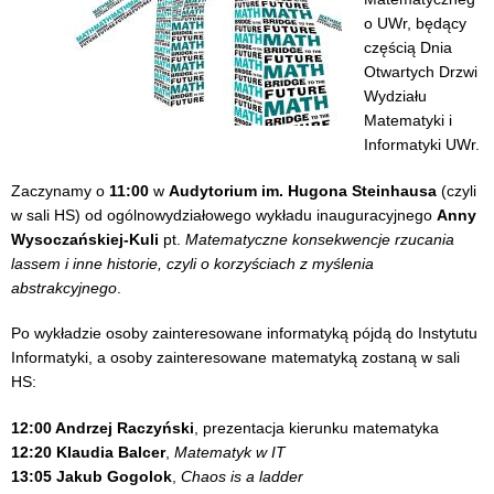
o UWr, będący
częścią Dnia
Otwartych Drzwi
Wydziału
Matematyki i
Informatyki UWr.
Zaczynamy o
11:00
w
Audytorium im. Hugona Steinhausa
(czyli
w sali HS) od ogólnowydziałowego wykładu inauguracyjnego
Anny
Wysoczańskiej-Kuli
pt.
Matematyczne konsekwencje rzucania
lassem i inne historie, czyli o korzyściach z myślenia
abstrakcyjnego
.
Po wykładzie osoby zainteresowane informatyką pójdą do Instytutu
Informatyki, a osoby zainteresowane matematyką zostaną w sali
HS:
12:00 Andrzej Raczyński
, prezentacja kierunku matematyka
12:20 Klaudia Balcer
,
Matematyk w IT
13:05 Jakub Gogolok
,
Chaos is a ladder