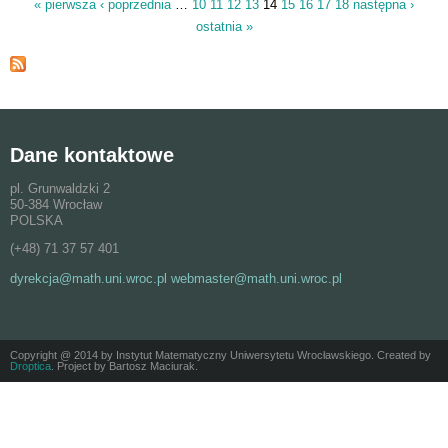
« pierwsza
‹ poprzednia
…
10
11
12
13
14
15
16
17
18
następna ›
Strony
ostatnia »
Dane kontaktowe
pl. Grunwaldzki 2
50-384 Wrocław
POLSKA
(+48) 71 37 57 401
dyrekcja@math.uni.wroc.pl webmaster@math.uni.wroc.pl
Copyright @ 2014 by Instytut Matematyczny Uniwersytetu Wrocławskiego. Created by
Droptica
. Project by Bartosz Maciurak.