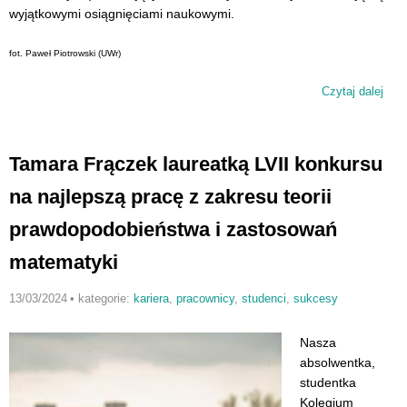
wyjątkowymi osiągnięciami naukowymi.
fot. Paweł Piotrowski (UWr)
Czytaj dalej
wp
nag
Tamara Frączek laureatką LVII konkursu
dl
mat
na najlepszą pracę z zakresu teorii
prawdopodobieństwa i zastosowań
matematyki
13/03/2024
•
kategorie:
kariera
,
pracownicy
,
studenci
,
sukcesy
Nasza
absolwentka,
studentka
Kolegium