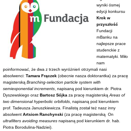
wyniki ósmej
edycji konkursu
Krok w
przyszłość
Fundacji
mBanku na
najlepsze prace
studenckie z
matematyki. Miło
nam
poinformować, że dwa z trzech wyróżnień otrzymali nasi
absolwenci:
Tamara Frączek
(obecnie nasza doktorantka) za pracę
magisterską
Branching-selection particle system with
semiexponential increments
, napisaną pod kierunkiem dr. Piotra
Dyszewskiego oraz
Bartosz Sójka
za pracę magisterską
Areas of
two dimensional hyperbolic orbifolds
, napisaną pod kierunkiem
prof. Tadeusza Januszkiewicza. Finalistą został też nasz inny
absolwent
Artsiom Ranchynski
(za pracę magisterską On
ultrafilters avoiding measures
napisaną pod kierunkiem dr. hab.
Piotra Borodulina-Nadziei).