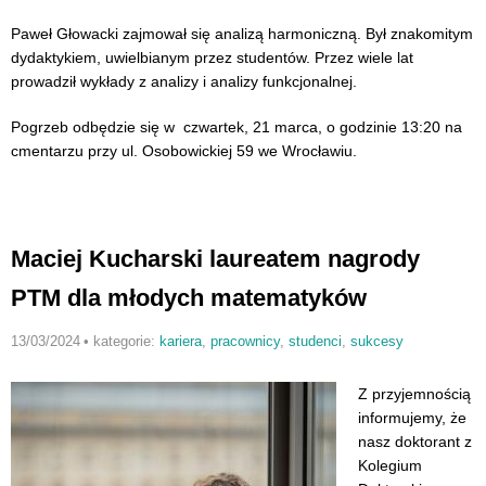
Paweł Głowacki zajmował się analizą harmoniczną. Był znakomitym
dydaktykiem, uwielbianym przez studentów. Przez wiele lat
prowadził wykłady z analizy i analizy funkcjonalnej.
Pogrzeb odbędzie się w czwartek, 21 marca, o godzinie 13:20 na
cmentarzu przy ul. Osobowickiej 59 we Wrocławiu.
Maciej Kucharski laureatem nagrody
PTM dla młodych matematyków
13/03/2024
•
kategorie:
kariera
,
pracownicy
,
studenci
,
sukcesy
Z przyjemnością
informujemy, że
nasz doktorant z
Kolegium