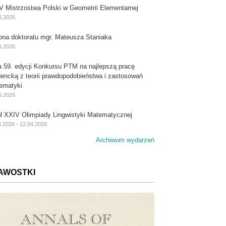
V Mistrzostwa Polski w Geometrii Elementarnej
6.2026
ona doktoratu mgr. Mateusza Staniaka
6.2026
a 59. edycji Konkursu PTM na najlepszą pracę
dencką z teorii prawdopodobieństwa i zastosowań
ematyki
5.2026
ał XXIV Olimpiady Lingwistyki Matematycznej
4.2026 - 12.04.2026
Archiwum wydarzeń
AWOSTKI