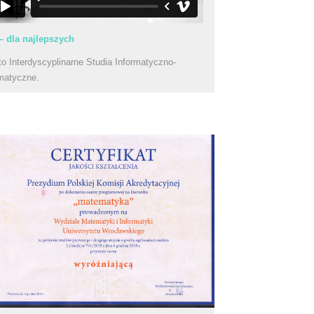
– dla najlepszych
to Interdyscyplinarne Studia Informatyczno-
matyczne.