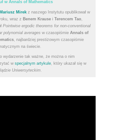
uł w Annals of Mathematics
Mariusz Mirek
z naszego Instytutu opublikował w
roku, wraz z
Benem Krause
i
Terencem Tao
,
uł
Pointwise ergodic theorems for non-conventional
ear polynomial averages
w czasopiśmie
Annals of
ematics
, najbardziej prestiżowym czasopiśmie
atycznym na świecie.
to wydarzenie tak ważne, że można o nim
zytać w
specjalnym artykule
, który ukazał się w
lądzie Uniwersyteckim
.