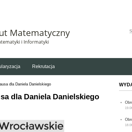
Matematyczny korzysta z plików cookie. Pozostając na tej stronie, wyrażasz zgodę na korzys
tut Matematyczny
W
tematyki i Informatyki
laryzacja
Rekrutacja
ausa dla Daniela Danielskiego
WYD
sa dla Daniela Danielskiego
Obr
19.0
Obr
18.0