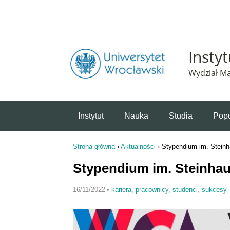
Powiadomienie o plikach cookie. Strona Instytut 
Insty
Wydział Ma
Instytut
Nauka
Studia
Popu
Strona główna
›
Aktualności
›
Stypendium im. Steinh
Jesteś tutaj
Stypendium im. Steinhau
16/11/2022
•
kariera
,
pracownicy
,
studenci
,
sukcesy