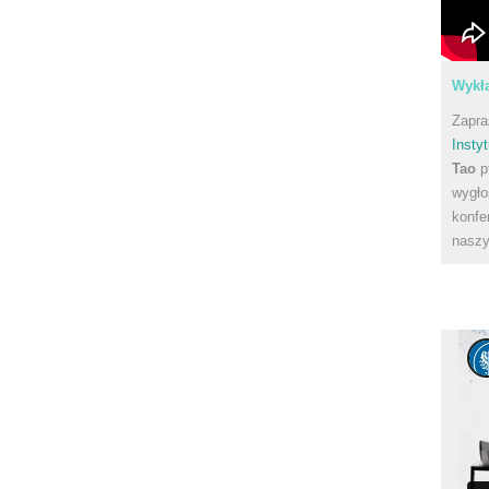
Wykła
Zapra
Instyt
Tao
p
wygło
konfe
naszy