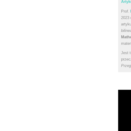
Artyk
Prof.
2023 
artyk
bilin
Math
matem
Jest 
przec
Przeg