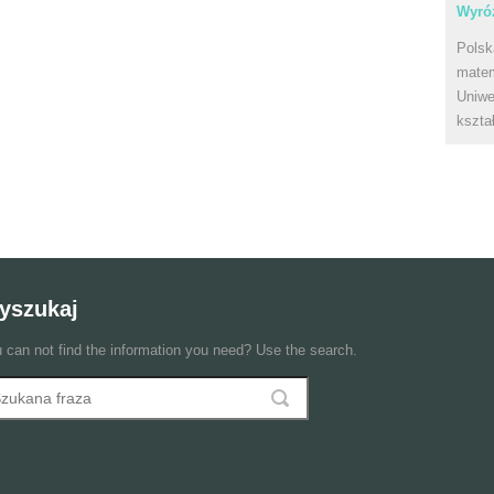
Wyróż
Polsk
matem
Uniwe
kszta
yszukaj
 can not find the information you need? Use the search.
szukaj
ormularz wyszukiwania