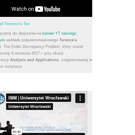
d Terence'a Tao
szamy do obejrzenia na
kanale YT naszego
utu
wykładu popularnonaukowego
Terence'a
t.
The Erdős Discrepancy Problem
, który został
szony 6 września 2017 r. przy okazji
rencji
Analysis and Applications
, zorganizowanej w
m Instytucie.