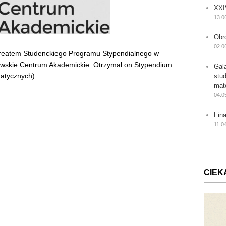
XXI
13.0
Obr
02.0
ureatem Studenckiego Programu Stypendialnego w
wskie Centrum Akademickie. Otrzymał on Stypendium
Gal
atycznych).
stu
mat
04.0
Fin
11.0
CIEK