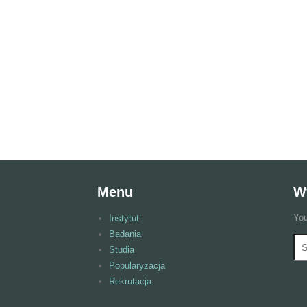
Menu
W
You
Instytut
Badania
Wy
F
Studia
Popularyzacja
Rekrutacja