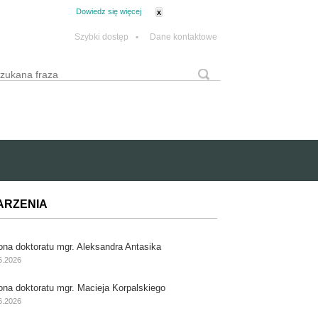
tanie z plików cookie.
Dowiedz się więcej
x
Szybki dostęp
•
Dane kontaktowe
yszukaj
Formularz wyszukiwania
ARZENIA
ona doktoratu mgr. Aleksandra Antasika
6.2026
ona doktoratu mgr. Macieja Korpalskiego
6.2026