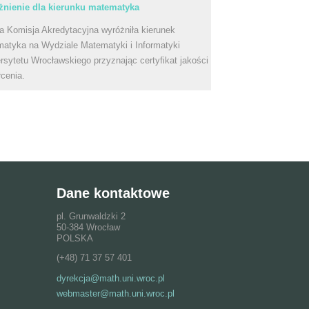
nienie dla kierunku matematyka
a Komisja Akredytacyjna wyróżniła kierunek
atyka na Wydziale Matematyki i Informatyki
rsytetu Wrocławskiego przyznając certyfikat jakości
łcenia.
Dane kontaktowe
pl. Grunwaldzki 2
50-384 Wrocław
POLSKA
(+48) 71 37 57 401
dyrekcja@math.uni.wroc.pl
webmaster@math.uni.wroc.pl