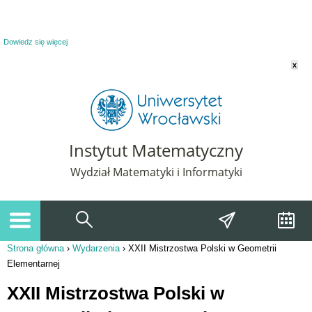
Powiadomienie o plikach cookie. Strona Instytut Matematyczny korzysta z plików
cookie. Pozostając na tej stronie, wyrażasz zgodę na korzystanie z plików cookie.
Dowiedz się więcej
x
Instytut Matematyczny
Wydział Matematyki i Informatyki
Strona główna
›
Wydarzenia
›
XXII Mistrzostwa Polski w Geometrii
Jesteś tutaj
Elementarnej
XXII Mistrzostwa Polski w