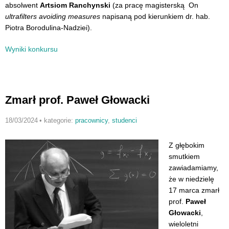
absolwent
Artsiom Ranchynski
(za pracę magisterską On
ultrafilters avoiding measures
napisaną pod kierunkiem dr. hab.
Piotra Borodulina-Nadziei).
Wyniki konkursu
Zmarł prof. Paweł Głowacki
18/03/2024
•
kategorie:
pracownicy
,
studenci
Z głębokim
smutkiem
zawiadamiamy,
że w niedzielę
17 marca zmarł
prof.
Paweł
Głowacki
,
wieloletni