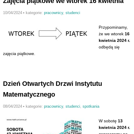
Zajęcia piątkowe we wtorek 16 kwietnia
10/04/2024
•
kategorie:
pracownicy
,
studenci
Przypominamy,
że we wtorek
16
kwietnia 2024 r.
odbędą się
zajęcia piątkowe.
Dzień Otwartych Drzwi Instytutu
Matematycznego
08/04/2024
•
kategorie:
pracownicy
,
studenci
,
spotkania
W sobotę
13
kwietnia 2024 r.
zapraszamy na