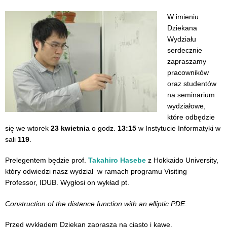
Vi
W imieniu
Wa
Dziekana
Wydziału
serdecznie
zapraszamy
pracowników
oraz studentów
na seminarium
wydziałowe,
które odbędzie
się we wtorek
23 kwietnia
o godz.
13:15
w Instytucie Informatyki w
sali
119
.
Prelegentem będzie prof.
Takahiro Hasebe
z Hokkaido University,
który odwiedzi nasz wydział w ramach programu Visiting
Professor, IDUB. Wygłosi on wykład pt.
Construction of the distance function with an elliptic PDE
.
Przed wykładem Dziekan zaprasza na ciasto i kawę.