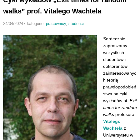
walks” prof. Vitalego Wachtela
24/04/2024
•
kategorie:
pracownicy
,
studenci
Serdecznie
zapraszamy
wszystkich
studentów i
doktorantów
zainteresowanyc
h teorią
prawdopodobień
stwa na cykl
wykładów pt.
Exit
times for random
walks
profesora
Vitalego
Wachtela
z
Uniwersytetu w