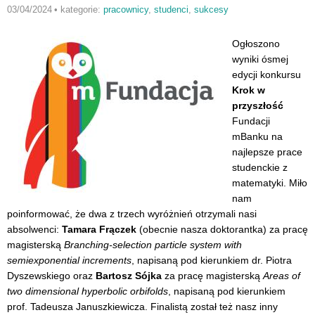
03/04/2024
•
kategorie:
pracownicy
,
studenci
,
sukcesy
Ogłoszono
wyniki ósmej
edycji konkursu
Krok w
przyszłość
Fundacji
mBanku na
najlepsze prace
studenckie z
matematyki. Miło
nam
poinformować, że dwa z trzech wyróżnień otrzymali nasi
absolwenci:
Tamara Frączek
(obecnie nasza doktorantka) za pracę
magisterską
Branching-selection particle system with
semiexponential increments
, napisaną pod kierunkiem dr. Piotra
Dyszewskiego oraz
Bartosz Sójka
za pracę magisterską
Areas of
two dimensional hyperbolic orbifolds
, napisaną pod kierunkiem
prof. Tadeusza Januszkiewicza. Finalistą został też nasz inny