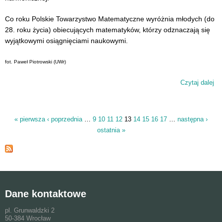
Co roku Polskie Towarzystwo Matematyczne wyróżnia młodych (do
28. roku życia) obiecujących matematyków, którzy odznaczają się
wyjątkowymi osiągnięciami naukowymi.
fot. Paweł Piotrowski (UWr)
Czytaj dalej
wp
Ku
la
na
« pierwsza
‹ poprzednia
…
9
10
11
12
13
14
15
16
17
…
następna ›
Strony
dl
ostatnia »
ma
Dane kontaktowe
pl. Grunwaldzki 2
50-384 Wrocław