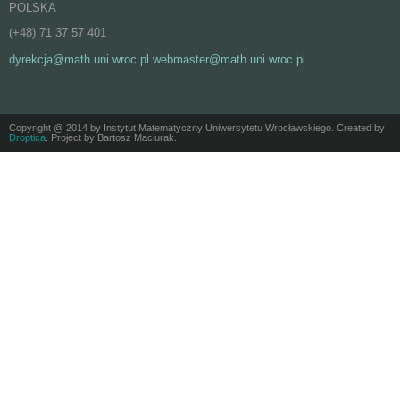
POLSKA
(+48) 71 37 57 401
dyrekcja@math.uni.wroc.pl webmaster@math.uni.wroc.pl
Copyright @ 2014 by Instytut Matematyczny Uniwersytetu Wrocławskiego. Created by
Droptica
. Project by Bartosz Maciurak.