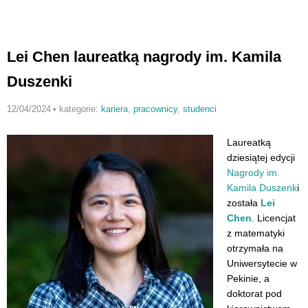
Lei Chen laureatką nagrody im. Kamila
Duszenki
12/04/2024
•
kategorie:
kariera
,
pracownicy
,
studenci
Laureatką
dziesiątej edycji
Nagrody im.
Kamila Duszenk
i
została
Lei
Chen
. Licencjat
z matematyki
otrzymała na
Uniwersytecie w
Pekinie, a
doktorat pod