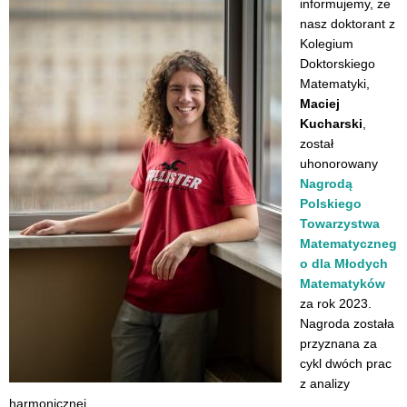
informujemy, że
nasz doktorant z
Kolegium
Doktorskiego
Matematyki,
Maciej
Kucharski
,
został
uhonorowany
Nagrodą
Polskiego
Towarzystwa
Matematyczneg
o dla Młodych
Matematyków
za rok 2023.
Nagroda została
przyznana za
cykl dwóch prac
z analizy
harmonicznej.