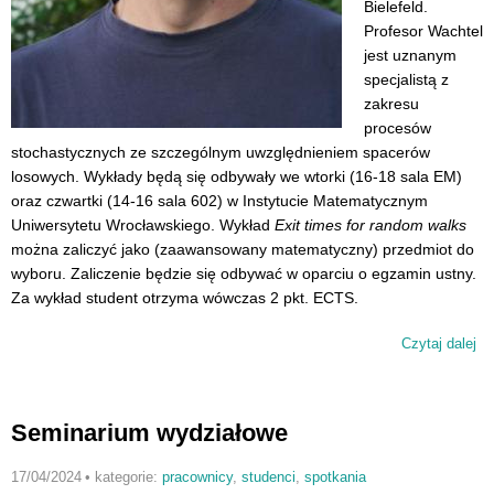
Bielefeld.
Profesor Wachtel
jest uznanym
specjalistą z
zakresu
procesów
stochastycznych ze szczególnym uwzględnieniem spacerów
losowych. Wykłady będą się odbywały we wtorki (16-18 sala EM)
oraz czwartki (14-16 sala 602) w Instytucie Matematycznym
Uniwersytetu Wrocławskiego. Wykład
Exit times for random walks
można zaliczyć jako (zaawansowany matematyczny) przedmiot do
wyboru. Zaliczenie będzie się odbywać w oparciu o egzamin ustny.
Za wykład student otrzyma wówczas 2 pkt. ECTS.
Czytaj dalej
wp
wy
„Ex
ti
Seminarium wydziałowe
ra
wa
17/04/2024
•
kategorie:
pracownicy
,
studenci
,
spotkania
pro