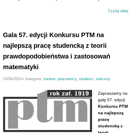
Czytaj dalej
wp
Se
wy
Gala 57. edycji Konkursu PTM na
najlepszą pracę studencką z teorii
prawdopodobieństwa i zastosowań
matematyki
14/04/2024
•
kategorie:
kariera
,
pracownicy
,
studenci
,
sukcesy
Zapraszamy na
galę 57. edycji
Konkursu PTM
na najlepszą
pracę
studencką z
teorii