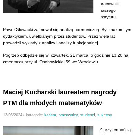
pracownik
naszego
Instytutu.
Paweł Głowacki zajmował się analizą harmoniczną. Był znakomitym
dydaktykiem, uwielbianym przez studentów. Przez wiele lat
prowadził wykłady z analizy i analizy funkcjonalnej.
Pogrzeb odbędzie się w czwartek, 21 marca, o godzinie 13:20 na
cmentarzu przy ul. Osobowickiej 59 we Wrocławiu.
Maciej Kucharski laureatem nagrody
PTM dla młodych matematyków
13/03/2024
•
kategorie:
kariera
,
pracownicy
,
studenci
,
sukcesy
Z przyjemnością