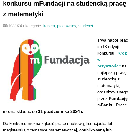
konkursu mFundacji na studencką pracę
z matematyki
06/10/2024
•
kategorie:
kariera
,
pracownicy
,
studenci
Trwa nabór prac
do IX edycji
konkursu
„Krok
w
przyszłość”
na
najlepszą pracę
studencką z
matematyki,
organizowanego
przez
Fundację
mBanku
. Prace
można składać do
31 października 2024 r.
Do konkursu można zgłosić pracę naukową, licencjacką lub
magisterską o tematyce matematycznej, opublikowaną lub