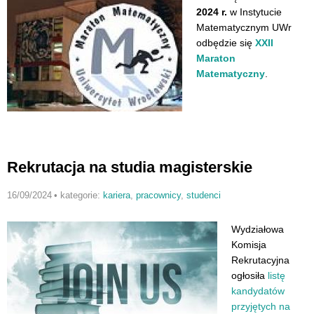
2024 r.
w Instytucie
Matematycznym UWr
odbędzie się
XXII
Maraton
Matematyczny
.
Rekrutacja na studia magisterskie
16/09/2024
•
kategorie:
kariera
,
pracownicy
,
studenci
Wydziałowa
Komisja
Rekrutacyjna
ogłosiła
listę
kandydatów
przyjętych na