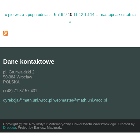
« pierwsza
‹ poprzednia
…
6
7
8
9
10
11
12
13
14
…
następna ›
ostatnia
Strony
»
Dane kontaktowe
pl. Grunwaldzki 2
50-384 Wrocław
POLSKA
(+48) 71 37 57 401
dyrekcja@math.uni.wroc.pl webmaster@math.uni.wroc.pl
Copyright @ 2014 by Instytut Matematyczny Uniwersytetu Wrocławskiego. Created by
Droptica
. Project by Bartosz Maciurak.