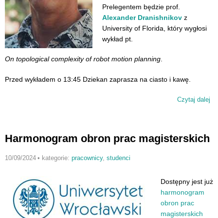
Prelegentem będzie
prof.
Alexander Dranishnikov
z
University of Florida, który w
ygłosi
wykład pt.
On topological complexity of robot motion planning
.
Przed wykładem o 13:45 Dziekan zaprasza na ciasto i kawę.
Czytaj dalej
wp
Se
wy
Harmonogram obron prac magisterskich
10/09/2024
•
kategorie:
pracownicy
,
studenci
Dostępny jest już
harmonogram
obron prac
magisterskich