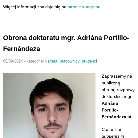
Więcej informacji znajduje się na
stronie kongresu
.
Obrona doktoratu mgr. Adriána Portillo-
Fernándeza
06/09/2024
•
kategorie:
kariera
,
pracownicy
,
studenci
Zapraszamy na
publiczną
obronę rozprawy
doktorskiej mgr.
Adriána
Portillo-
Fernándeza
pt.
Canonical
quotients in