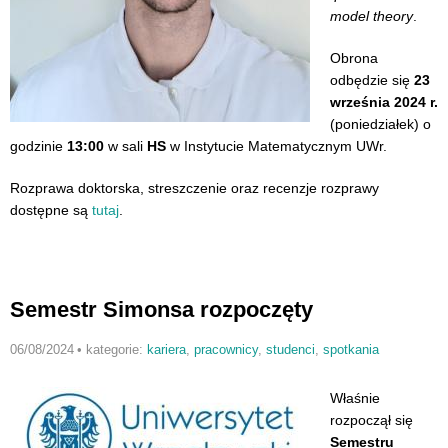
model theory
.
Obrona
odbędzie się
23
września 2024 r.
(poniedziałek) o
godzinie
13:00
w sali
HS
w Instytucie Matematycznym UWr.
Rozprawa doktorska, streszczenie oraz recenzje rozprawy
dostępne są
tutaj
.
Semestr Simonsa rozpoczęty
06/08/2024
•
kategorie:
kariera
,
pracownicy
,
studenci
,
spotkania
Właśnie
rozpoczął się
Semestru