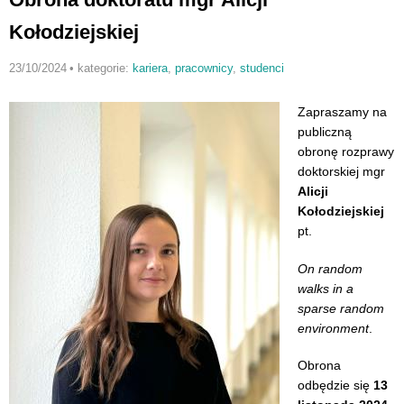
Kołodziejskiej
23/10/2024
•
kategorie:
kariera
,
pracownicy
,
studenci
Zapraszamy na
publiczną
obronę rozprawy
doktorskiej mgr
Alicji
Kołodziejskiej
pt.
On random
walks in a
sparse random
environment
.
Obrona
odbędzie się
13