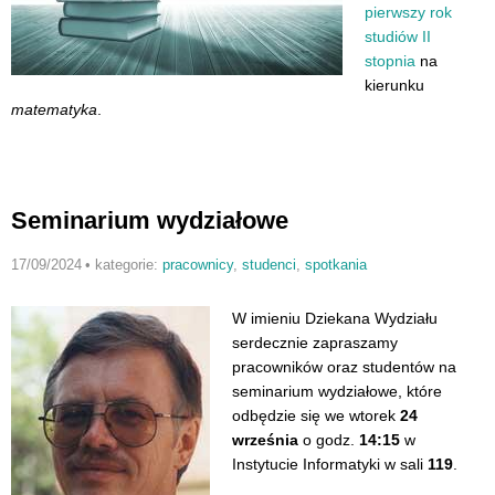
pierwszy rok
studiów II
stopnia
na
kierunku
matematyka
.
Seminarium wydziałowe
17/09/2024
•
kategorie:
pracownicy
,
studenci
,
spotkania
W imieniu Dziekana Wydziału
serdecznie zapraszamy
pracowników oraz studentów na
seminarium wydziałowe, które
odbędzie się we wtorek
24
września
o godz.
14:15
w
Instytucie Informatyki w sali
119
.