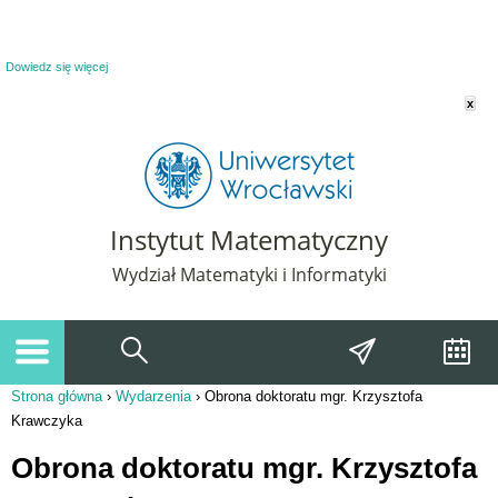
Powiadomienie o plikach cookie. Strona Instytut Matematyczny korzysta z plików
cookie. Pozostając na tej stronie, wyrażasz zgodę na korzystanie z plików cookie.
Dowiedz się więcej
x
Instytut Matematyczny
Wydział Matematyki i Informatyki
Strona główna
›
Wydarzenia
›
Obrona doktoratu mgr. Krzysztofa
Jesteś tutaj
Krawczyka
Obrona doktoratu mgr. Krzysztofa