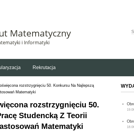
Matematyczny korzysta z plików cookie. Pozostając na tej stronie, wyrażasz zgodę na korzys
tut Matematyczny
W
tematyki i Informatyki
laryzacja
Rekrutacja
święcona rozstrzygnięciu 50. Konkursu Na Najlepszą
WYD
stosowań Matematyki
ęcona rozstrzygnięciu 50.
Obr
19.0
racę Studencką Z Teorii
Obr
astosowań Matematyki
18.0