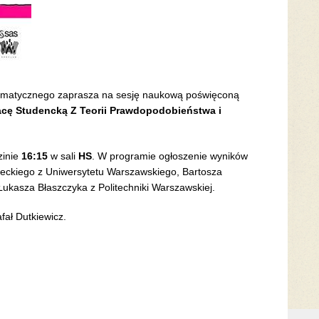
tematycznego zaprasza na sesję naukową poświęconą
acę Studencką Z Teorii Prawdopodobieństwa i
zinie
16:15
w sali
HS
. W programie ogłoszenie wyników
weckiego z Uniwersytetu Warszawskiego, Bartosza
Łukasza Błaszczyka z Politechniki Warszawskiej.
ał Dutkiewicz.