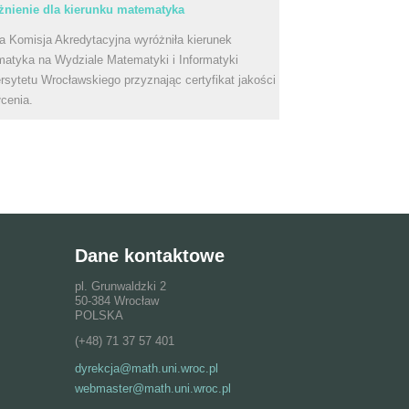
nienie dla kierunku matematyka
a Komisja Akredytacyjna wyróżniła kierunek
atyka na Wydziale Matematyki i Informatyki
rsytetu Wrocławskiego przyznając certyfikat jakości
łcenia.
Dane kontaktowe
pl. Grunwaldzki 2
50-384 Wrocław
POLSKA
(+48) 71 37 57 401
dyrekcja@math.uni.wroc.pl
webmaster@math.uni.wroc.pl