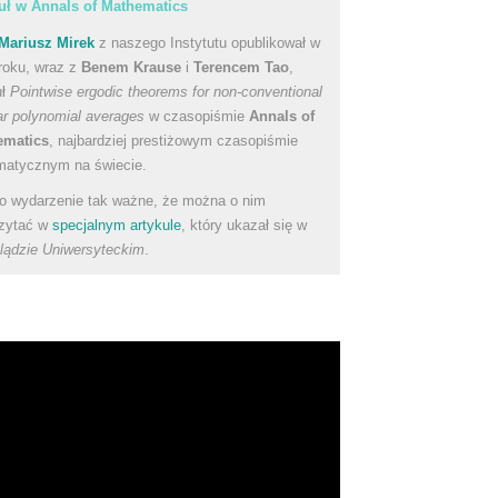
uł w Annals of Mathematics
Mariusz Mirek
z naszego Instytutu opublikował w
roku, wraz z
Benem Krause
i
Terencem Tao
,
uł
Pointwise ergodic theorems for non-conventional
ear polynomial averages
w czasopiśmie
Annals of
ematics
, najbardziej prestiżowym czasopiśmie
atycznym na świecie.
to wydarzenie tak ważne, że można o nim
zytać w
specjalnym artykule
, który ukazał się w
lądzie Uniwersyteckim
.