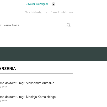
tanie z plików cookie.
Dowiedz się więcej
x
Szybki dostęp
•
Dane kontaktowe
yszukaj
Formularz wyszukiwania
ARZENIA
ona doktoratu mgr. Aleksandra Antasika
6.2026
ona doktoratu mgr. Macieja Korpalskiego
6.2026