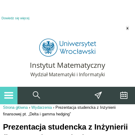
Powiadomienie o plikach cookie. Strona Instytut Matematyczny korzysta z plików
cookie. Pozostając na tej stronie, wyrażasz zgodę na korzystanie z plików cookie.
Dowiedz się więcej
x
Instytut Matematyczny
Wydział Matematyki i Informatyki
Strona główna
›
Wydarzenia
›
Prezentacja studencka z Inżynierii
Jesteś tutaj
finansowej pt. „Delta i gamma hedging”
Prezentacja studencka z Inżynierii