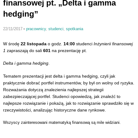
finansowej pt. „Delta i gamma
hedging”
22/11/2017
•
pracownicy
,
studenci
,
spotkania
W środę
22 listopada
o godz.
14:00
studenci
Inżynierii finansowej
1
zapraszają do sali
601
na prezentację pt.
Delta i gamma hedging
.
Tematem prezentacji jest delta i gamma hedging, czyli jak
praktycznie dobrać portfel instrumentów, by był on wolny od ryzyka.
Rozważania dotyczą znalezienia najlepszej strategii
zabezpieczającej portfel. Studenci opowiedzą, jak znaleźć to
najlepsze rozwiązanie i pokażą, jak to rozwiązanie sprawdziło się w
rzeczywistości, analizując historyczne dane rynkowe.
Wszyscy zainteresowani matematyką finansową są mile widziani.