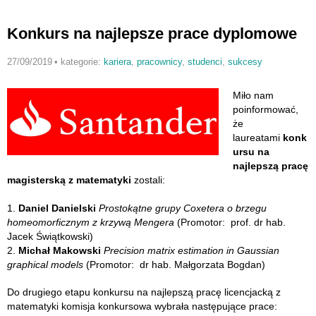
Konkurs na najlepsze prace dyplomowe
27/09/2019
•
kategorie:
kariera
,
pracownicy
,
studenci
,
sukcesy
Miło nam
poinformować,
że
laureatami
konk
ursu na
najlepszą pracę
magisterską z matematyki
zostali:
1.
Daniel Danielski
Prostokątne grupy Coxetera o brzegu
homeomorficznym z krzywą Mengera
(Promotor: prof. dr hab.
Jacek Świątkowski)
2.
Michał Makowski
Precision matrix estimation in Gaussian
graphical models
(Promotor: dr hab. Małgorzata Bogdan)
Do drugiego etapu konkursu na najlepszą pracę licencjacką z
matematyki komisja konkursowa wybrała następujące prace: