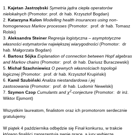
1.
Kajetan Jastrzębski
Symetria jądra ciepła operatorów
nielokalnych
(Promotor: prof. dr hab. Krzysztof Bogdan)
2.
Katarzyna Kulon
Modelling health insurances using non-
homogeneous Markov processes
(Promotor: prof. dr hab. Tomasz
Rolski)
3.
Aleksandra Steiner
Regresja logistyczna – asymptotyczne
własności estymatorów największej wiarygodności
(Promotor: dr
hab. Małgorzata Bogdan)
4.
Bartosz Sójka
Explanation of connection between Hopf algebras
and Markov chains
(Promotor: prof. dr hab. Dariusz Buraczewski)
5.
Michał Szachniewicz
O pewnych własnościach topologii
logicznej
(Promotor: prof. dr hab. Krzysztof Krupiński)
6.
Kamil Szubiński
Analiza niestandardowa i jej
zastosowania
(Promotor: prof. dr hab. Ludomir Newelski)
2
7.
Szymon Czop
Cumulants and χ
-conjecture
(Promotor: dr inż.
Wiktor Ejsmont)
Wszystkim laureatom, finalistom oraz ich promotorom serdecznie
gratulujemy.
W piątek 4 października odbędzie się Finał konkursu, w trakcie
którego finaliści zaprezentują swoje prace, a jury wybierze