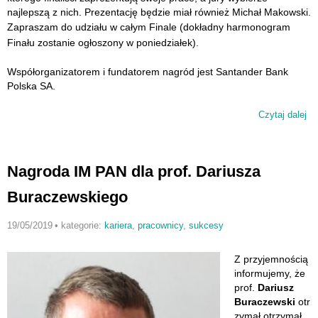
najlepszą z nich. Prezentację będzie miał również Michał Makowski.
Z
apraszam do udziału w całym Finale (dokładny harmonogram
Finału zostanie ogłoszony w poniedziałek).
Współorganizatorem i fundatorem nagród jest Santander Bank
Polska SA.
Czytaj dalej
wp
Ko
na
na
Nagroda IM PAN dla prof. Dariusza
pr
dy
Buraczewskiego
19/05/2019
•
kategorie:
kariera
,
pracownicy
,
sukcesy
Z przyjemnością
informujemy, że
prof.
Dariusz
Buraczewski
otr
zymał otrzymał