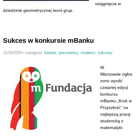
osiągnięcia w
dziedzinie geometrycznej teorii grup.
Sukces w konkursie mBanku
11/04/2020
•
kategorie:
kariera
,
pracownicy
,
studenci
,
sukcesy
W
Warszawie ogłos
zono wyniki
czwartej edycji
konkursu
mBanku „Krok w
Przyszłość” na
najlepszą pracę
studencką z
matematyki.