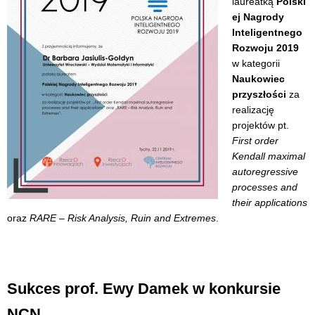
laureatką
Polski
ej Nagrody
Inteligentnego
Rozwoju 2019
w kategorii
Naukowiec
przyszłości
za
realizację
projektów pt.
First order
Kendall maximal
autoregressive
processes and
their applications
oraz
RARE – Risk Analysis, Ruin and Extremes
.
Sukces prof. Ewy Damek w konkursie
NCN