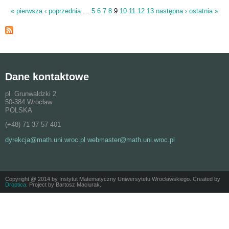
« pierwsza
‹ poprzednia
…
5
6
7
8
9
10
11
12
13
następna ›
ostatnia »
Strony
Dane kontaktowe
pl. Grunwaldzki 2
50-384 Wrocław
POLSKA
(+48) 71 37 57 401
dyrekcja@math.uni.wroc.pl webmaster@math.uni.wroc.pl
Copyright @ 2014 by Instytut Matematyczny Uniwersytetu Wrocławskiego. Created by
Droptica
. Project by Bartosz Maciurak.