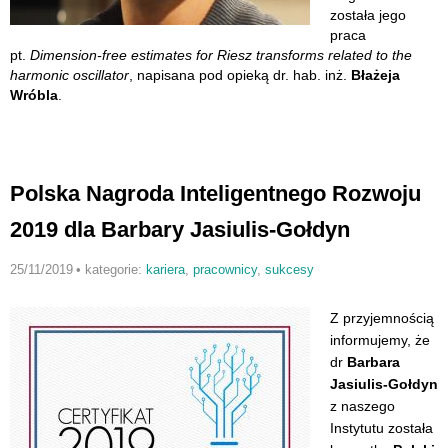
została jego
praca
pt.
Dimension-free estimates for Riesz transforms related to the
harmonic oscillator
, napisana pod opieką dr. hab. inż.
Błażeja
Wróbla
.
Polska Nagroda Inteligentnego Rozwoju
2019 dla Barbary Jasiulis-Gołdyn
25/11/2019
•
kategorie:
kariera
,
pracownicy
,
sukcesy
Z przyjemnością
informujemy, że
dr
Barbara
Jasiulis-Gołdyn
z naszego
Instytutu została