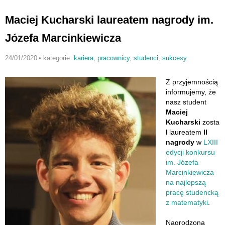
Maciej Kucharski laureatem nagrody im.
Józefa Marcinkiewicza
24/01/2020
•
kategorie:
kariera
,
pracownicy
,
studenci
,
sukcesy
Z przyjemnością
informujemy, że
nasz student
Maciej
Kucharski
zosta
ł laureatem
II
nagrody
w
LXIII
edycji konkursu
im. Józefa
Marcinkiewicza
na najlepszą
pracę studencką
z matematyki
.
Nagrodzona