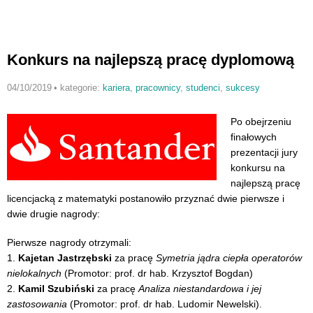
Konkurs na najlepszą pracę dyplomową
04/10/2019
•
kategorie:
kariera
,
pracownicy
,
studenci
,
sukcesy
Po obejrzeniu
finałowych
prezentacji jury
konkursu na
najlepszą pracę
licencjacką z matematyki postanowiło przyznać dwie pierwsze i
dwie drugie nagrody:
Pierwsze nagrody otrzymali:
1.
Kajetan Jastrzębski
za pracę
Symetria jądra ciepła operatorów
nielokalnych
(Promotor: prof. dr hab. Krzysztof Bogdan)
2.
Kamil Szubiński
za pracę
Analiza niestandardowa i jej
zastosowania
(Promotor: prof. dr hab. Ludomir Newelski).