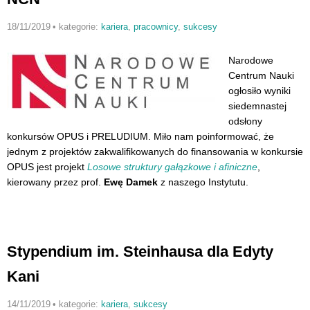
18/11/2019
•
kategorie:
kariera
,
pracownicy
,
sukcesy
Narodowe
Centrum Nauki
ogłosiło wyniki
siedemnastej
odsłony
konkursów OPUS i PRELUDIUM. Miło nam poinformować, że
jednym z projektów zakwalifikowanych do finansowania w konkursie
OPUS jest projekt
Losowe struktury gałązkowe i afiniczne
,
kierowany przez prof.
Ewę Damek
z naszego Instytutu.
Stypendium im. Steinhausa dla Edyty
Kani
14/11/2019
•
kategorie:
kariera
,
sukcesy