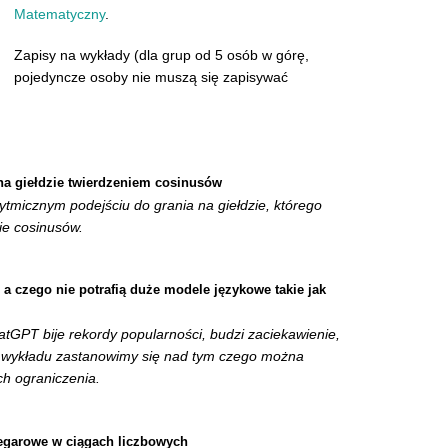
Matematyczny
.
Zapisy na wykłady (dla grup od 5 osób w górę,
pojedyncze osoby nie muszą się zapisywać
na giełdzie twierdzeniem cosinusów
micznym podejściu do grania na giełdzie, którego
ie cosinusów.
, a czego nie potrafią duże modele językowe takie jak
tGPT bije rekordy popularności, budzi zaciekawienie,
ie wykładu zastanowimy się nad tym czego można
ch ograniczenia.
garowe w ciągach liczbowych