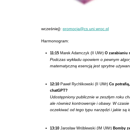
wcześniej):
promocja@cs.uni.wroc.pl
Harmonogram:
11:15
Marek Adamczyk (II UWr)
O zarabianiu 
Podczas wykładu opowiem o pewnym algoryt
matematyczną esencją jest sprytne używan
12:10
Paweł Rychlikowski (II UWr)
Co potrafią
chatGPT?
Udostępniony publicznie w zeszłym roku cha
ale również kontrowersje i obawy. W czas
oczekiwać od tego typu narzędzi i jakie są i
13:10
Jarosław Wróblewski (IM UWr)
Bomby ze