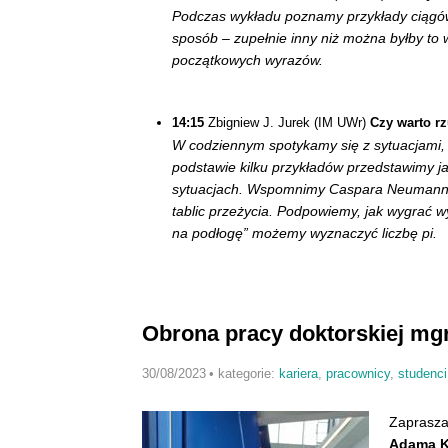
Podczas wykładu poznamy przykłady ciągów
sposób – zupełnie inny niż można byłby to
początkowych wyrazów.
14:15
Zbigniew J. Jurek (IM UWr)
Czy warto r
W codziennym spotykamy się z sytuacjami, 
podstawie kilku przykładów przedstawimy 
sytuacjach. Wspomnimy Caspara Neumanna (
tablic przeżycia. Podpowiemy, jak wygrać wy
na podłogę” możemy wyznaczyć liczbę pi.
Obrona pracy doktorskiej m
30/08/2023
•
kategorie:
kariera
,
pracownicy
,
studenci
Zaprasza
Adama K