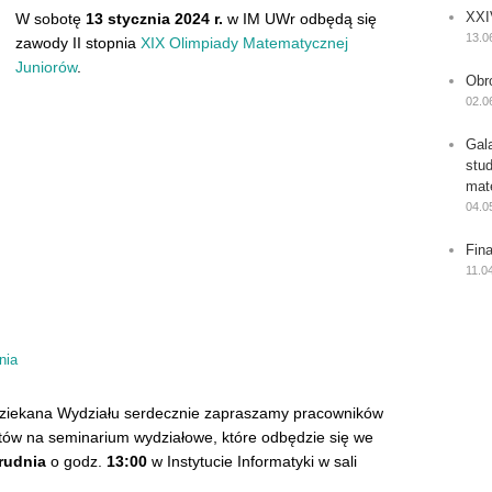
XXI
W sobotę
13 stycznia 2024 r.
w IM UWr odbędą się
13.0
zawody II stopnia
XIX Olimpiady Matematycznej
Juniorów
.
Obr
02.0
Gal
stu
mat
04.0
Fin
11.0
nia
ziekana Wydziału serdecznie zapraszamy pracowników
tów na seminarium wydziałowe, które odbędzie się we
rudnia
o godz.
13:00
w Instytucie Informatyki w sali