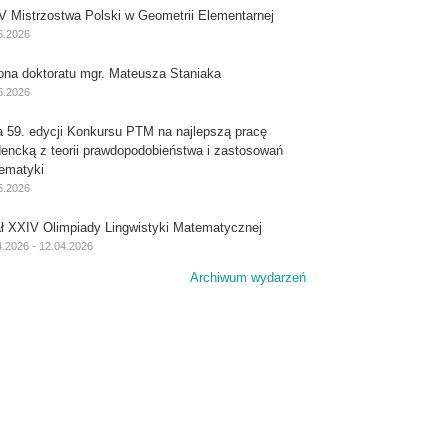
V Mistrzostwa Polski w Geometrii Elementarnej
6.2026
ona doktoratu mgr. Mateusza Staniaka
6.2026
a 59. edycji Konkursu PTM na najlepszą pracę
dencką z teorii prawdopodobieństwa i zastosowań
ematyki
5.2026
ał XXIV Olimpiady Lingwistyki Matematycznej
4.2026 - 12.04.2026
Archiwum wydarzeń