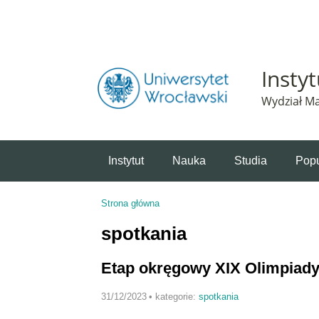
Powiadomienie o plikach cookie. Strona Instytut 
Insty
Wydział Ma
Instytut
Nauka
Studia
Popu
Strona główna
Jesteś tutaj
spotkania
Etap okręgowy XIX Olimpiad
31/12/2023
•
kategorie:
spotkania