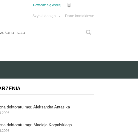
tanie z plików cookie.
Dowiedz się więcej
x
Szybki dostęp
•
Dane kontaktowe
yszukaj
Formularz wyszukiwania
ARZENIA
ona doktoratu mgr. Aleksandra Antasika
6.2026
ona doktoratu mgr. Macieja Korpalskiego
6.2026