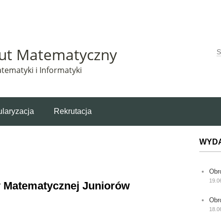
Matematyczny korzysta z plików cookie. Pozostając na tej stronie, wyrażasz zgodę na korzys
tut Matematyczny
W
tematyki i Informatyki
laryzacja
Rekrutacja
WYD
Obr
19.0
y Matematycznej Juniorów
Obr
18.0