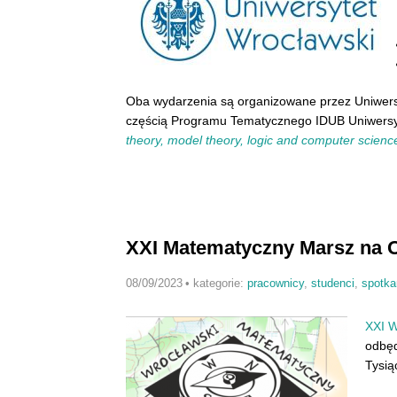
Oba wydarzenia są organizowane przez Uniwersy
częścią Programu Tematycznego IDUB Uniwers
theory, model theory, logic and computer scienc
XXI Matematyczny Marsz na O
08/09/2023
•
kategorie:
pracownicy
,
studenci
,
spotka
XXI W
odbęd
Tysią