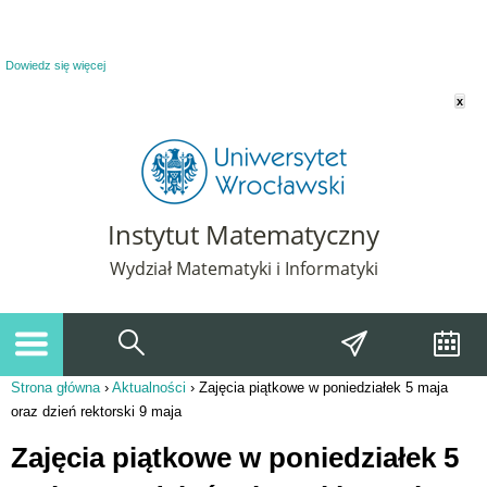
Powiadomienie o plikach cookie. Strona Instytut Matematyczny korzysta z plików
cookie. Pozostając na tej stronie, wyrażasz zgodę na korzystanie z plików cookie.
Dowiedz się więcej
x
Instytut Matematyczny
Wydział Matematyki i Informatyki
Strona główna
›
Aktualności
›
Zajęcia piątkowe w poniedziałek 5 maja
Jesteś tutaj
oraz dzień rektorski 9 maja
Zajęcia piątkowe w poniedziałek 5