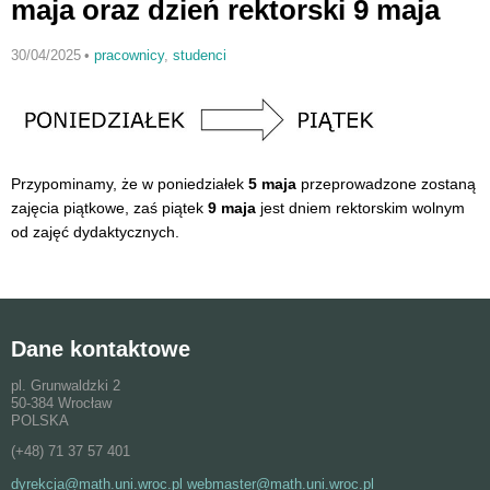
maja oraz dzień rektorski 9 maja
30/04/2025
•
pracownicy
,
studenci
Przypominamy, że w poniedziałek
5 maja
przeprowadzone zostaną
zajęcia piątkowe, zaś piątek
9 maja
jest dniem rektorskim wolnym
od zajęć dydaktycznych.
Dane kontaktowe
pl. Grunwaldzki 2
50-384 Wrocław
POLSKA
(+48) 71 37 57 401
dyrekcja@math.uni.wroc.pl webmaster@math.uni.wroc.pl