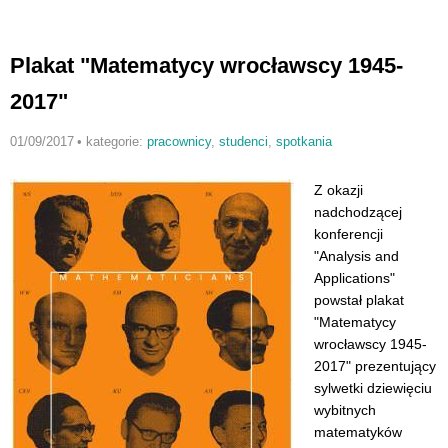
Plakat "Matematycy wrocławscy 1945-
2017"
01/09/2017
•
kategorie:
pracownicy
,
studenci
,
spotkania
Z okazji
nadchodzącej
konferencji
"Analysis and
Applications"
powstał plakat
"Matematycy
wrocławscy 1945-
2017" prezentujący
sylwetki dziewięciu
wybitnych
matematyków