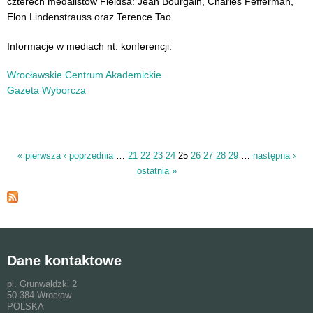
czterech medalistów Fieldsa: Jean Bourgain, Charles Fefferman,
Elon Lindenstrauss oraz Terence Tao.
Informacje w mediach nt. konferencji:
Wrocławskie Centrum Akademickie
Gazeta Wyborcza
« pierwsza
‹ poprzednia
…
21
22
23
24
25
26
27
28
29
…
następna ›
Strony
ostatnia »
Dane kontaktowe
pl. Grunwaldzki 2
50-384 Wrocław
POLSKA