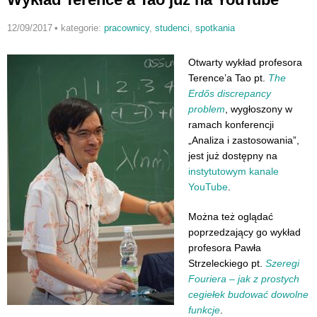
12/09/2017
•
kategorie:
pracownicy
,
studenci
,
spotkania
Otwarty wykład profesora
Terence’a Tao pt.
The
Erdős discrepancy
problem
, wygłoszony w
ramach konferencji
„Analiza i zastosowania”,
jest już dostępny na
instytutowym kanale
YouTube
.
Można też oglądać
poprzedzający go wykład
profesora Pawła
Strzeleckiego pt.
Szeregi
Fouriera – jak z prostych
cegiełek budować dowolne
funkcje
.