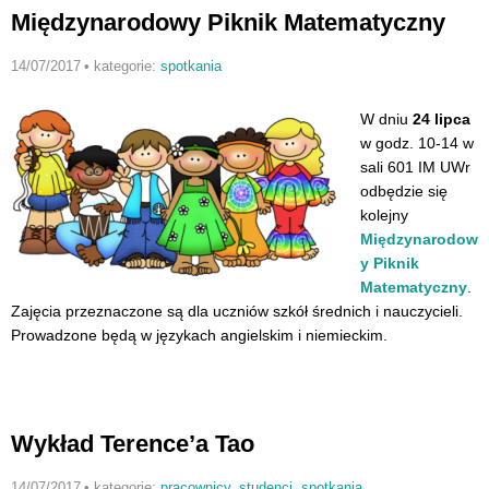
Międzynarodowy Piknik Matematyczny
14/07/2017
•
kategorie:
spotkania
W dniu
24 lipca
w godz. 10-14 w
sali 601 IM UWr
odbędzie się
kolejny
Międzynarodow
y Piknik
Matematyczny
.
Zajęcia przeznaczone są dla uczniów szkół średnich i nauczycieli.
Prowadzone będą w językach angielskim i niemieckim.
Wykład Terence’a Tao
14/07/2017
•
kategorie:
pracownicy
,
studenci
,
spotkania