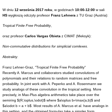
W dniu
12
września 2017
roku
,
w godzinach
10:00-12:00
w sali
HS
wygłoszą odczyty
profesor
Franz Lehnera
z TU Graz (Austria):
Tropical Finite Free Probability
,
oraz profesor
Carlos Vargas Obieta
z CIMAT (Meksyk):
Non-commutative distributions for simplicial comlexes
.
Abstrakty:
Franz Lehner-Graz, "Tropical Finite Free Probability"
Recently A. Marcus and collaborators studied convolutions of
polynomials and
their relations to random matrices and free
probability.
In joint work with A. Peperko and A. Rosenmann we
study analogs of these
convolution in the tropical setting. More
precisely, in Max-Plus algebra
arithmetics take place over the
semiring $(R,\oplus,\odot)$ where $a\oplus
b=\max(a,b)$ and
$a\odot b = a + b$.
Most results of A. Marcus et al. have analogs in
this setting,
and the obtained formulas take a simpler form.