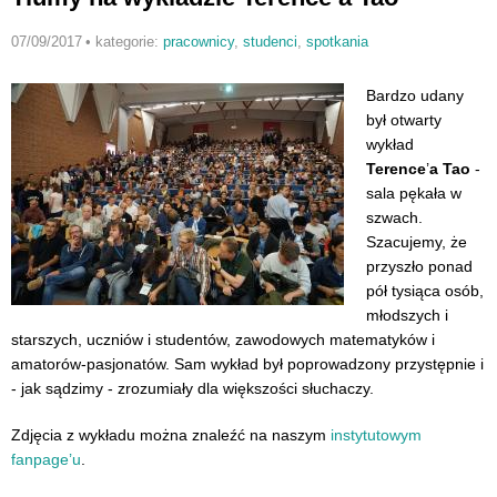
07/09/2017
•
kategorie:
pracownicy
,
studenci
,
spotkania
Bardzo udany
był otwarty
wykład
Terence
’
a Tao
-
sala pękała w
szwach.
Szacujemy, że
przyszło ponad
pół tysiąca osób,
młodszych i
starszych, uczniów i studentów, zawodowych matematyków i
amatorów-pasjonatów. Sam wykład był poprowadzony przystępnie i
- jak sądzimy - zrozumiały dla większości słuchaczy.
Zdjęcia z wykładu można znaleźć na naszym
instytutowym
fanpage’u
.