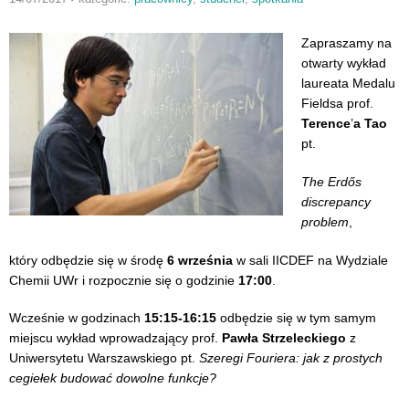
Zapraszamy na
otwarty wykład
laureata Medalu
Fieldsa prof.
Terence
’
a Tao
pt.
The Erdős
discrepancy
problem
,
który odbędzie się w środę
6 września
w sali IICDEF na Wydziale
Chemii UWr i rozpocznie się o godzinie
17:00
.
Wcześnie w godzinach
15:15-16:15
odbędzie się w tym samym
miejscu wykład wprowadzający prof.
Pawła Strzeleckiego
z
Uniwersytetu Warszawskiego pt.
Szeregi Fouriera: jak z prostych
cegiełek budować dowolne funkcje?