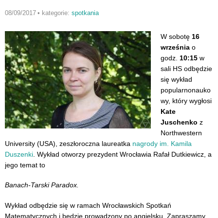
08/09/2017
•
kategorie:
spotkania
W sobotę
16
września
o
godz.
10:15
w
sali HS odbędzie
się wykład
popularnonauko
wy, który wygłosi
Kate
Juschenko
z
Northwestern
University (USA), zeszłoroczna laureatka
nagrody im. Kamila
Duszenki
. Wykład otworzy prezydent Wrocławia Rafał Dutkiewicz, a
jego temat to
Banach-Tarski Paradox.
Wykład odbędzie się w ramach Wrocławskich Spotkań
Matematycznych i będzie prowadzony po angielsku. Zapraszamy