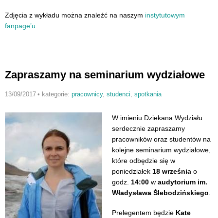
Zdjęcia z wykładu można znaleźć na naszym
instytutowym
fanpage’u
.
Zapraszamy na seminarium wydziałowe
13/09/2017
•
kategorie:
pracownicy
,
studenci
,
spotkania
W imieniu Dziekana Wydziału
serdecznie zapraszamy
pracowników oraz studentów na
kolejne seminarium wydziałowe,
które odbędzie się w
poniedziałek
18 września
o
godz.
14:00
w
audytorium im.
Władysława Ślebodzińskiego
.
Prelegentem będzie
Kate