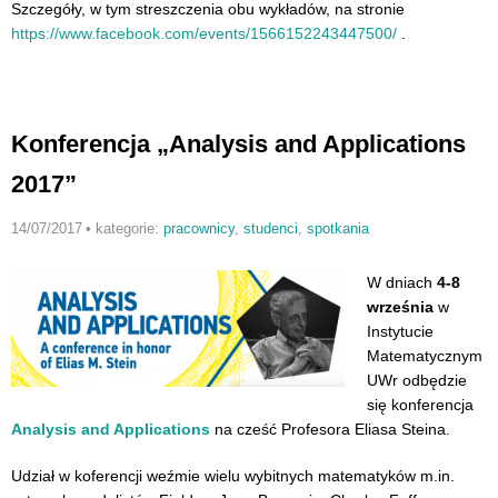
Szczegóły, w tym streszczenia obu wykładów, na stronie
https://www.facebook.com/events/15661522434475
00/
.
Konferencja „Analysis and Applications
2017”
14/07/2017
•
kategorie:
pracownicy
,
studenci
,
spotkania
W dniach
4-8
września
w
Instytucie
Matematycznym
UWr odbędzie
się konferencja
Analysis and Applications
na cześć Profesora Eliasa Steina.
Udział w koferencji weźmie wielu wybitnych matematyków m.in.