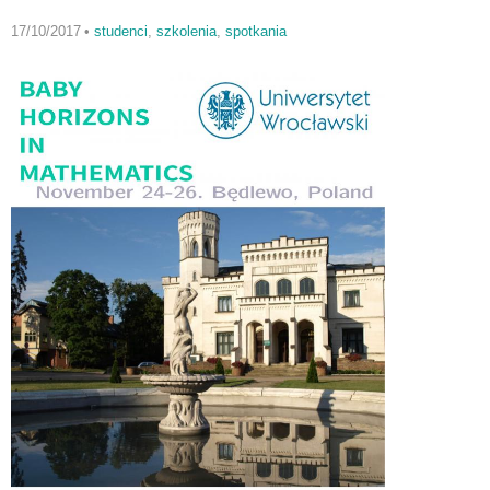
17/10/2017
•
studenci
,
szkolenia
,
spotkania