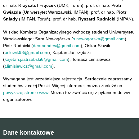
dr hab.
Krzysztof Frączek
(UMK, Toruń), prof. dr hab.
Piotr
Gwiazda
(Uniwersytet Warszawski, IMPAN), prof. dr hab.
Piotr
Śniady
(IM PAN, Toruń), prof. dr hab.
Ryszard Rudnicki
(IMPAN).
W skład Komitetu Organizacyjnego wchodzą studenci Uniwersytetu
Wrocławskiego: Sara Nowogórska (
s.nowogorska@gmail.com
),
Piotr Rudnicki (
deamondev@gmail.com
), Oskar Słowik
(
oslowik93@gmail.com
), Kajetan Jastrzębski
(
kajetan.jastrzebski6@gmail.com
), Tomasz Limisiewicz
(
t.limisiewicz@gmail.com
).
Wymagana jest wcześniejsza rejestracja. Serdecznie zapraszamy
studentów z całej Polski. Więcej informacji można znaleźć na
powyższej stronie www
. Można też zwrócić się z pytaniem do ww.
organizatorów.
Dane kontaktowe