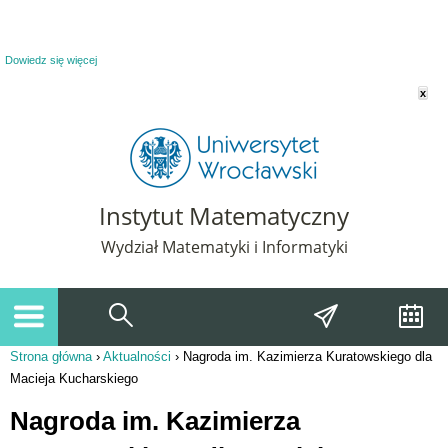
Powiadomienie o plikach cookie. Strona Instytut Matematyczny korzysta z plików
cookie. Pozostając na tej stronie, wyrażasz zgodę na korzystanie z plików cookie.
Dowiedz się więcej
x
Instytut Matematyczny
Wydział Matematyki i Informatyki
Strona główna
›
Aktualności
›
Nagroda im. Kazimierza Kuratowskiego dla
Jesteś tutaj
Macieja Kucharskiego
Nagroda im. Kazimierza