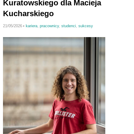
Kuratowskiego dla Macieja
Kucharskiego
21/05/2026
•
kariera
,
pracownicy
,
studenci
,
sukcesy