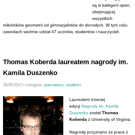
są w kategorii
open
,
obejmującej
wszystkich
miłośników geometrii od gimnazjalistów do dorosłych. W tym roku
zawodach weźmie udział 47 uczniów, studentów i nauczycieli.
Thomas Koberda laureatem nagrody im.
Kamila Duszenko
30/05/2017
•
kategorie:
pracownicy
,
studenci
Laureatem trzeciej
edycji
Nagrody im. Kamila
Duszenko
został
Thomas
Koberda
z University of Virginia.
Nagrodę przyznano za prace z