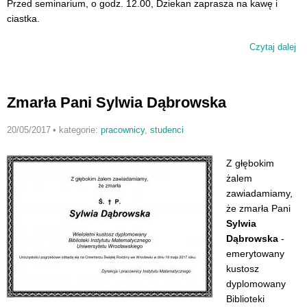
Przed seminarium, o godz. 12.00, Dziekan zaprasza na kawę i
ciastka.
Czytaj dalej
wp
Za
na
se
Zmarła Pani Sylwia Dąbrowska
wy
20/05/2017
•
kategorie:
pracownicy
,
studenci
Z głębokim
żalem
zawiadamiamy,
że zmarła Pani
Sylwia
Dąbrowska
-
emerytowany
kustosz
dyplomowany
Biblioteki