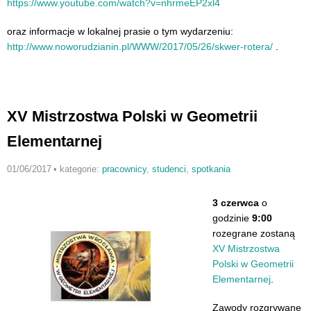
https://www.youtube.com/watch?
v=nhrmeEP2xl4
oraz informacje w lokalnej prasie o tym wydarzeniu:
http://www.noworudzianin.pl/WW
W/2017/05/26/skwer-rotera/
.
XV Mistrzostwa Polski w Geometrii
Elementarnej
01/06/2017
•
kategorie:
pracownicy
,
studenci
,
spotkania
3 czerwca
o
godzinie
9:00
rozegrane zostaną
XV Mistrzostwa
Polski w Geometrii
Elementarnej
.
Zawody rozgrywane