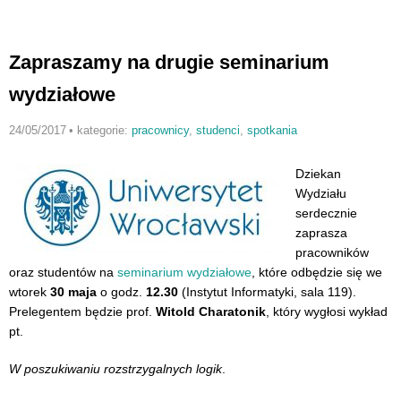
Zapraszamy na drugie seminarium
wydziałowe
24/05/2017
•
kategorie:
pracownicy
,
studenci
,
spotkania
Dziekan
Wydziału
serdecznie
zaprasza
pracowników
oraz studentów na
seminarium wydziałowe
, które odbędzie się we
wtorek
30 maja
o godz.
12.30
(Instytut Informatyki, sala 119).
Prelegentem będzie prof.
Witold Charatonik
, który wygłosi wykład
pt.
W poszukiwaniu rozstrzygalnych logik
.