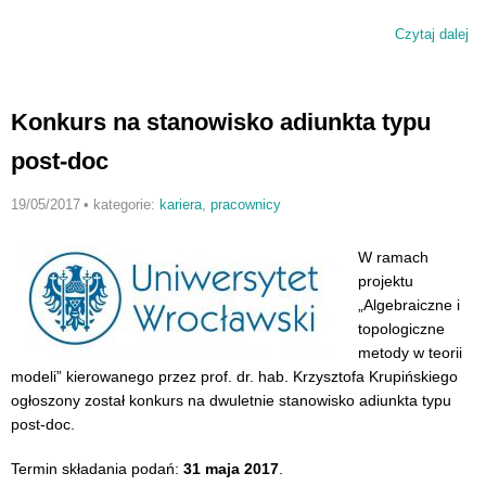
Czytaj dalej
wp
Su
ko
N
Konkurs na stanowisko adiunkta typu
post-doc
19/05/2017
•
kategorie:
kariera
,
pracownicy
W ramach
projektu
„Algebraiczne i
topologiczne
metody w teorii
modeli” kierowanego przez prof. dr. hab. Krzysztofa Krupińskiego
ogłoszony został konkurs na dwuletnie stanowisko adiunkta typu
post-doc.
Termin składania podań:
31 maja 2017
.