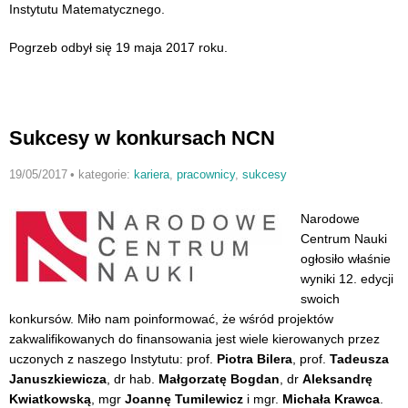
Instytutu Matematycznego.
Pogrzeb odbył się 19 maja 2017 roku.
Sukcesy w konkursach NCN
19/05/2017
•
kategorie:
kariera
,
pracownicy
,
sukcesy
Narodowe
Centrum Nauki
ogłosiło właśnie
wyniki 12. edycji
swoich
konkursów. Miło nam poinformować, że wśród projektów
zakwalifikowanych do finansowania jest wiele kierowanych przez
uczonych z naszego Instytutu: prof.
Piotra Bilera
, prof.
Tadeusza
Januszkiewicza
, dr hab.
Małgorzatę Bogdan
, dr
Aleksandrę
Kwiatkowską
, mgr
Joannę Tumilewicz
i mgr.
Michała Krawca
.