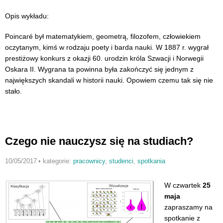
Opis wykładu:
Poincaré był matematykiem, geometrą, filozofem, człowiekiem
oczytanym, kimś w rodzaju poety i barda nauki. W 1887 r. wygrał
prestiżowy konkurs z okazji 60. urodzin króla Szwacji i Norwegii
Oskara II. Wygrana ta powinna była zakończyć się jednym z
największych skandali w historii nauki. Opowiem czemu tak się nie
stało.
Czego nie nauczysz się na studiach?
10/05/2017
•
kategorie:
pracownicy
,
studenci
,
spotkania
W czwartek
25
maja
zapraszamy na
spotkanie z