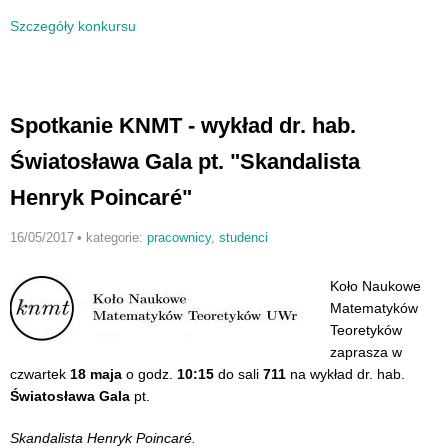
Szczegóły konkursu
Spotkanie KNMT - wykład dr. hab.
Światosława Gala pt. "Skandalista
Henryk Poincaré"
16/05/2017
•
kategorie:
pracownicy
,
studenci
Koło Naukowe
Matematyków
Teoretyków
zaprasza w
czwartek
18 maja
o godz.
10:15
do sali
711
na wykład dr. hab.
Światosława Gala
pt.
Skandalista Henryk Poincaré.