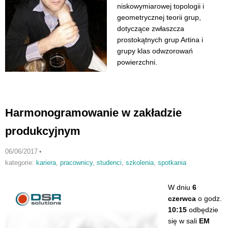
niskowymiarowej topologii i
geometrycznej teorii grup,
dotyczące zwłaszcza
prostokątnych grup Artina i
grupy klas odwzorowań
powierzchni.
Harmonogramowanie w zakładzie
produkcyjnym
06/06/2017
•
kategorie:
kariera
,
pracownicy
,
studenci
,
szkolenia
,
spotkania
W dniu
6
czerwca
o godz.
10:15
odbędzie
się w sali
EM