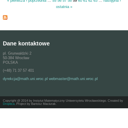
« pierwsza
‹ poprzednia
…
55
56
57
58
59
60
61
62
63
…
następna ›
Strony
ostatnia »
Dane kontaktowe
pl. Grunwaldzki 2
50-384 Wrocław
POLSKA
(+48) 71 37 57 401
dyrekcja@math.uni.wroc.pl webmaster@math.uni.wroc.pl
Copyright @ 2014 by Instytut Matematyczny Uniwersytetu Wrocławskiego. Created by
Droptica
. Project by Bartosz Maciurak.