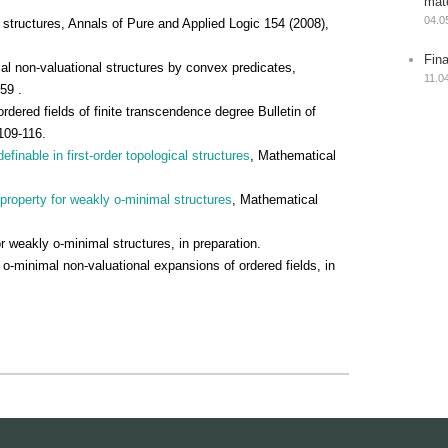
mat
04.0
structures, Annals of Pure and Applied Logic 154 (2008),
Fin
l non-valuational structures by convex predicates,
11.0
59 .
dered fields of finite transcendence degree Bulletin of
109-116.
finable in first-order topological structures
, Mathematical
property for weakly o-minimal structures
, Mathematical
weakly o-minimal structures, in preparation.
o-minimal non-valuational expansions of ordered fields, in