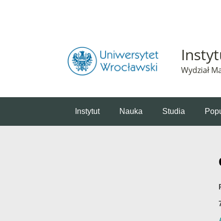
Powiadomienie o plikach cookie. Strona Instytut 
Insty
Wydział Ma
Instytut
Nauka
Studia
Popu