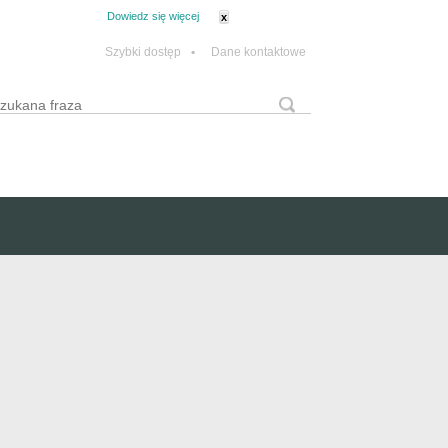
tanie z plików cookie.
Dowiedz się więcej
x
Szybki dostęp
•
Dane kontaktowe
yszukaj
Formularz wyszukiwania