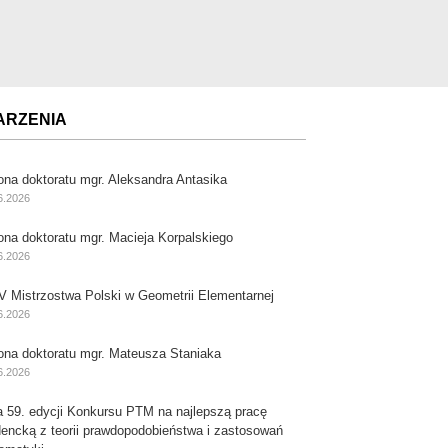
ARZENIA
ona doktoratu mgr. Aleksandra Antasika
6.2026
ona doktoratu mgr. Macieja Korpalskiego
6.2026
V Mistrzostwa Polski w Geometrii Elementarnej
6.2026
ona doktoratu mgr. Mateusza Staniaka
6.2026
a 59. edycji Konkursu PTM na najlepszą pracę
dencką z teorii prawdopodobieństwa i zastosowań