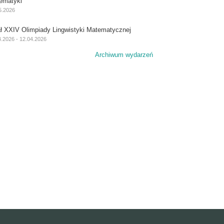
ematyki
5.2026
ał XXIV Olimpiady Lingwistyki Matematycznej
4.2026 - 12.04.2026
Archiwum wydarzeń