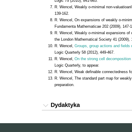
Logic 75 (2010), 841-863.
R. Wencel, Weakly o-minimal non-valuatioanl 
139-162.
R. Wencel, On expansions of weakly o-minima
Fundamenta Mathematicae 202 (2009), 147-1
R. Wencel, Weakly o-minimal expansions of or
the London Mathematical Society 41 (2009), 
R. Wencel,
Groups, group actions and fields de
Logic Quarterly 58 (2012), 449-467.
R. Wencel,
On the strong cell decomposition 
Logic Quarterly, to appear.
R. Wencel, Weak definable connectedness for 
R. Wencel, The standard part map for weakly 
preparation.
Dydaktyka