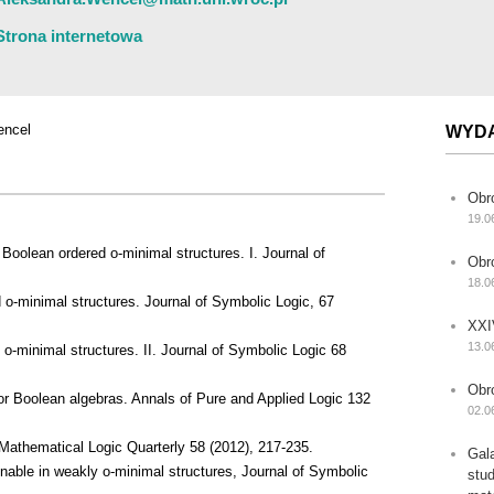
Strona internetowa
encel
WYD
Obr
19.0
Boolean ordered o-minimal structures. I. Journal of
Obr
18.0
 o-minimal structures. Journal of Symbolic Logic, 67
XXI
13.0
o-minimal structures. II. Journal of Symbolic Logic 68
Obr
or Boolean algebras. Annals of Pure and Applied Logic 132
02.0
 Mathematical Logic Quarterly 58 (2012), 217-235.
Gal
inable in weakly o-minimal structures, Journal of Symbolic
stu