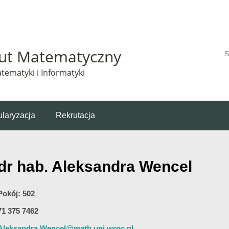
Matematyczny korzysta z plików cookie. Pozostając na tej stronie, wyrażasz zgodę na korzys
tut Matematyczny
W
tematyki i Informatyki
laryzacja
Rekrutacja
dr hab. Aleksandra Wencel
Pokój: 502
71 375 7462
Aleksandra.Wencel@math.uni.wroc.pl