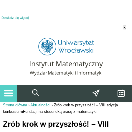
Powiadomienie o plikach cookie. Strona Instytut Matematyczny korzysta z plików
cookie. Pozostając na tej stronie, wyrażasz zgodę na korzystanie z plików cookie.
Dowiedz się więcej
x
Instytut Matematyczny
Wydział Matematyki i Informatyki
Strona główna
›
Aktualności
›
Zrób krok w przyszłość! – VIII edycja
Jesteś tutaj
konkursu mFundacji na studencką pracę z matematyki
Zrób krok w przyszłość! – VIII