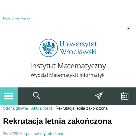
Powiadomienie o plikach cookie. Strona Instytut Matematyczny korzysta z plików
cookie. Pozostając na tej stronie, wyrażasz zgodę na korzystanie z plików cookie.
Dowiedz się więcej
x
Instytut Matematyczny
Wydział Matematyki i Informatyki
Strona główna
›
Aktualności
›
Rekrutacja letnia zakończona
Jesteś tutaj
Rekrutacja letnia zakończona
26/07/2023
•
pracownicy
,
studenci