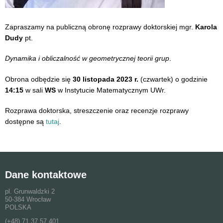
Zapraszamy na publiczną obronę rozprawy doktorskiej mgr.
Karola
Dudy
pt.
Dynamika i obliczalność w geometrycznej teorii grup
.
Obrona odbędzie się
30 listopada 2023 r.
(czwartek) o godzinie
14:15
w sali
WS
w Instytucie Matematycznym UWr.
Rozprawa doktorska, streszczenie oraz recenzje rozprawy
dostępne są
tutaj
.
Dane kontaktowe
pl. Grunwaldzki 2
50-384 Wrocław
POLSKA
(+48) 71 37 57 401