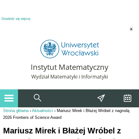
Powiadomienie o plikach cookie. Strona Instytut Matematyczny korzysta z plików
cookie. Pozostając na tej stronie, wyrażasz zgodę na korzystanie z plików cookie.
Dowiedz się więcej
x
Instytut Matematyczny
Wydział Matematyki i Informatyki
Strona główna
›
Aktualności
›
Mariusz Mirek i Błażej Wróbel z nagrodą
Jesteś tutaj
2026 Frontiers of Science Award
Mariusz Mirek i Błażej Wróbel z