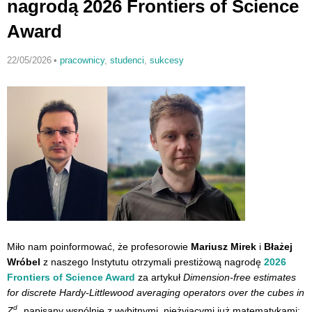
nagrodą 2026 Frontiers of Science
Award
22/05/2026
•
pracownicy
,
studenci
,
sukcesy
Miło nam poinformować, że profesorowie
Mariusz Mirek
i
Błażej
Wróbel
z naszego Instytutu otrzymali prestiżową nagrodę
2026
Frontiers of Science Award
za artykuł
Dimension-free estimates
for discrete Hardy-Littlewood averaging operators over the cubes in
d
Z
, napisany wspólnie z wybitnymi, nieżyjącymi już matematykami: