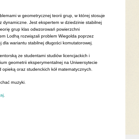
mami w geometrycznej teorii grup, w której stosuje
z dynamiczne. Jest ekspertem w dziedzinie stabilnej
 teorię grup klas odwzorowań powierzchni
em Lodhą rozwiązali problem Wiegolda poprzez
j dla wariantu stabilnej długości komutatorowej.
ntorską ze studentami studiów licencjackich i
rium geometrii eksperymentalnej na Uniwersytecie
 opieką oraz studenckich kół matematycznych.
łuchać muzyki.
taj
.