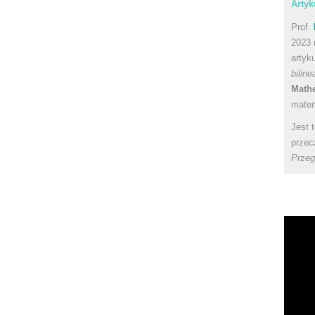
Artyk
Prof.
2023 
artyk
bilin
Math
matem
Jest 
przec
Przeg