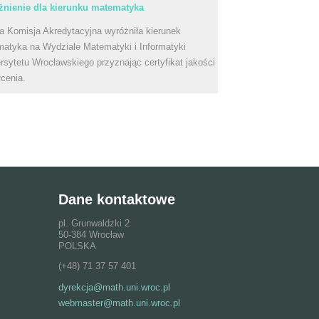
nienie dla kierunku matematyka
a Komisja Akredytacyjna wyróżniła kierunek
atyka na Wydziale Matematyki i Informatyki
rsytetu Wrocławskiego przyznając certyfikat jakości
łcenia.
Dane kontaktowe
pl. Grunwaldzki 2
50-384 Wrocław
POLSKA
(+48) 71 37 57 401
dyrekcja@math.uni.wroc.pl
webmaster@math.uni.wroc.pl