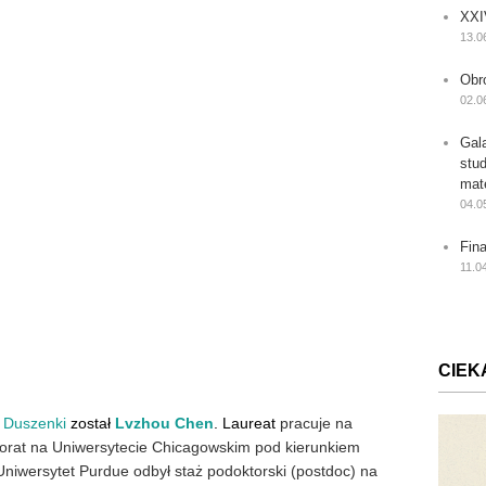
XXI
13.0
Obr
02.0
Gal
stu
mat
04.0
Fin
11.0
CIEK
 Duszenki
został
Lvzhou Chen
. Laureat
pracuje na
torat na Uniwersytecie Chicagowskim pod kierunkiem
niwersytet Purdue odbył staż podoktorski (postdoc) na