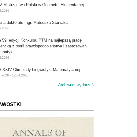
V Mistrzostwa Polski w Geometrii Elementarnej
6.2026
ona doktoratu mgr. Mateusza Staniaka
6.2026
a 59. edycji Konkursu PTM na najlepszą pracę
dencką z teorii prawdopodobieństwa i zastosowań
ematyki
5.2026
ał XXIV Olimpiady Lingwistyki Matematycznej
4.2026 - 12.04.2026
Archiwum wydarzeń
AWOSTKI