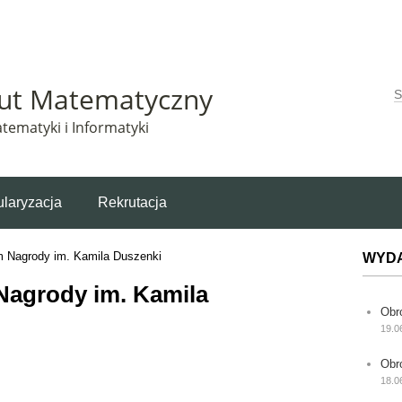
Matematyczny korzysta z plików cookie. Pozostając na tej stronie, wyrażasz zgodę na korzys
tut Matematyczny
W
tematyki i Informatyki
laryzacja
Rekrutacja
m Nagrody im. Kamila Duszenki
WYD
Nagrody im. Kamila
Obr
19.0
Obr
18.0