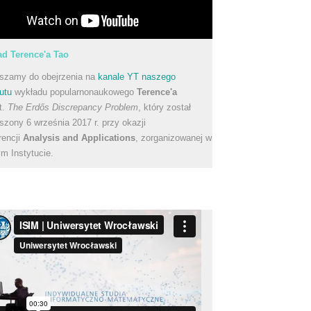
d Terence'a Tao
szamy do obejrzenia na
kanale YT naszego
utu
wykładu popularnonaukowego
Terence'a
t.
The Erdős Discrepancy Problem
, który został
szony 6 września 2017 r. przy okazji
rencji
Analysis and Applications
, zorganizowanej w
m Instytucie.