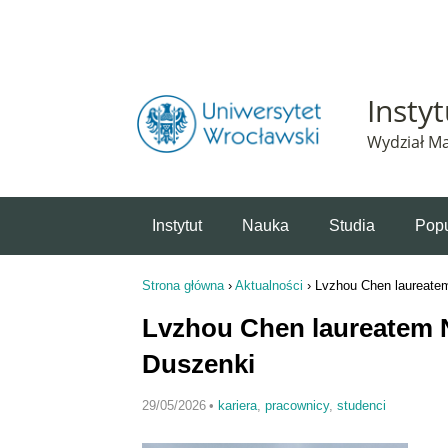
Powiadomienie o plikach cookie. Strona Instytut 
Insty
Wydział Ma
Instytut
Nauka
Studia
Popu
Strona główna
›
Aktualności
›
Lvzhou Chen laureate
Jesteś tutaj
Lvzhou Chen laureatem 
Duszenki
29/05/2026
•
kariera
,
pracownicy
,
studenci