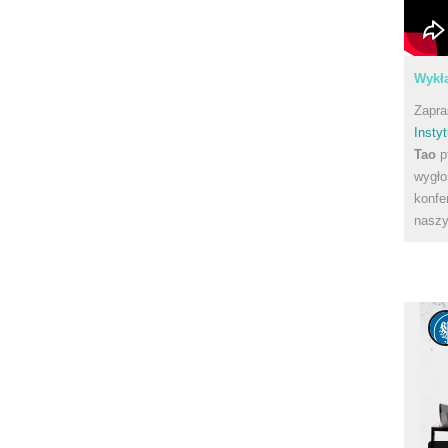
Wykła
Zapra
Instyt
Tao
p
wygło
konfe
naszy