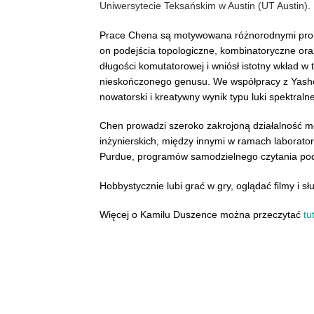
Uniwersytecie Teksańskim w Austin (UT Austin).
Prace Chena są motywowana różnorodnymi proble
on podejścia topologiczne, kombinatoryczne ora
długości komutatorowej i wniósł istotny wkład w
nieskończonego genusu. We współpracy z Yash
nowatorski i kreatywny wynik typu luki spektralne
Chen prowadzi szeroko zakrojoną działalność me
inżynierskich, między innymi w ramach laborato
Purdue, programów samodzielnego czytania pod
Hobbystycznie lubi grać w gry, oglądać filmy i s
Więcej o Kamilu Duszence można przeczytać
tu