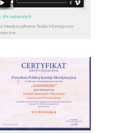
– dla najlepszych
to Interdyscyplinarne Studia Informatyczno-
matyczne.