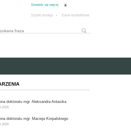
tanie z plików cookie.
Dowiedz się więcej
x
Szybki dostęp
•
Dane kontaktowe
yszukaj
Formularz wyszukiwania
ARZENIA
ona doktoratu mgr. Aleksandra Antasika
6.2026
ona doktoratu mgr. Macieja Korpalskiego
6.2026