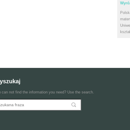
Wyróż
Polsk
matem
Uniwe
kszta
yszukaj
 can not find the information you need? Use the search.
szukaj
ormularz wyszukiwania