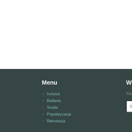
Menu
W
You
Instytut
Badania
Wy
F
Studia
Popularyzacja
Rekrutacja