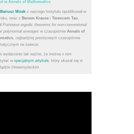
uł w Annals of Mathematics
Mariusz Mirek
z naszego Instytutu opublikował w
roku, wraz z
Benem Krause
i
Terencem Tao
,
uł
Pointwise ergodic theorems for non-conventional
ear polynomial averages
w czasopiśmie
Annals of
ematics
, najbardziej prestiżowym czasopiśmie
atycznym na świecie.
to wydarzenie tak ważne, że można o nim
zytać w
specjalnym artykule
, który ukazał się w
lądzie Uniwersyteckim
.