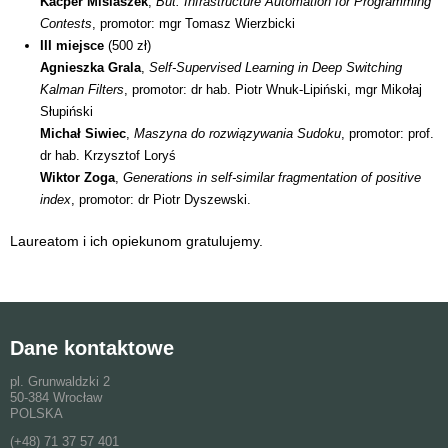
Kacper Misiaszek
,
But: Infrastructure Automation for Programming
Contests
, promotor: mgr Tomasz Wierzbicki
III miejsce
(500 zł)
Agnieszka Grala
,
Self-Supervised Learning in Deep Switching
Kalman Filters
, promotor: dr hab. Piotr Wnuk-Lipiński, mgr Mikołaj
Słupiński
Michał Siwiec
,
Maszyna do rozwiązywania Sudoku
, promotor: prof.
dr hab. Krzysztof Loryś
Wiktor Zoga
,
Generations in self-similar fragmentation of positive
index
, promotor: dr Piotr Dyszewski.
Laureatom i ich opiekunom gratulujemy.
Dane kontaktowe
pl. Grunwaldzki 2
50-384 Wrocław
POLSKA
(+48) 71 37 57 401