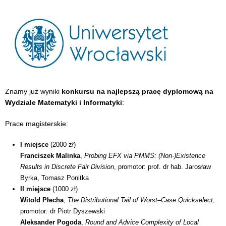
Znamy już wyniki
konkursu na
najlepszą pracę dyplomową na
Wydziale Matematyki i Informatyki
:
Prace magisterskie:
I miejsce
(2000 zł)
Franciszek Malinka
,
Probing EFX via PMMS: (Non-)Existence
Results in Discrete Fair Division
, promotor: prof. dr hab. Jarosław
Byrka, Tomasz Ponitka
II miejsce
(1000 zł)
Witold Płecha
,
The Distributional Tail of Worst–Case Quickselect
,
promotor: dr Piotr Dyszewski
Aleksander Pogoda
,
Round and Advice Complexity of Local