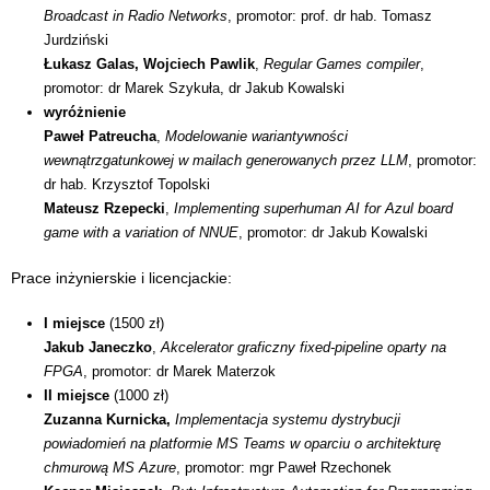
Broadcast in Radio Networks
, promotor: prof. dr hab. Tomasz
Jurdziński
Łukasz Galas, Wojciech Pawlik
,
Regular Games compiler
,
promotor: dr Marek Szykuła, dr Jakub Kowalski
wyróżnienie
Paweł Patreucha
,
Modelowanie wariantywności
wewnątrzgatunkowej w mailach generowanych przez LLM
, promotor:
dr hab. Krzysztof Topolski
Mateusz Rzepecki
,
Implementing superhuman AI for Azul board
game with a variation of NNUE
, promotor: dr Jakub Kowalski
Prace inżynierskie i licencjackie:
I miejsce
(1500 zł)
Jakub Janeczko
,
Akcelerator graficzny fixed-pipeline oparty na
FPGA
, promotor: dr Marek Materzok
II miejsce
(1000 zł)
Zuzanna Kurnicka,
Implementacja systemu dystrybucji
powiadomień na platformie MS Teams w oparciu o architekturę
chmurową MS Azure
, promotor: mgr Paweł Rzechonek