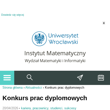
Powiadomienie o plikach cookie. Strona Instytut Matematyczny korzysta z plików
cookie. Pozostając na tej stronie, wyrażasz zgodę na korzystanie z plików cookie.
Dowiedz się więcej
x
Instytut Matematyczny
Wydział Matematyki i Informatyki
Strona główna
›
Aktualności
›
Konkurs prac dyplomowych
Jesteś tutaj
Konkurs prac dyplomowych
20/04/2026
•
kariera
,
pracownicy
,
studenci
,
sukcesy