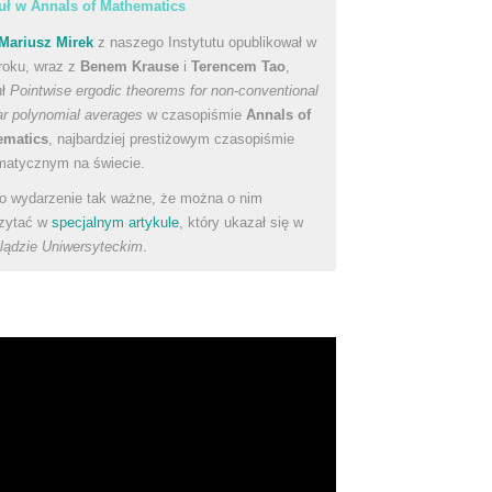
uł w Annals of Mathematics
Mariusz Mirek
z naszego Instytutu opublikował w
roku, wraz z
Benem Krause
i
Terencem Tao
,
uł
Pointwise ergodic theorems for non-conventional
ear polynomial averages
w czasopiśmie
Annals of
ematics
, najbardziej prestiżowym czasopiśmie
atycznym na świecie.
to wydarzenie tak ważne, że można o nim
zytać w
specjalnym artykule
, który ukazał się w
lądzie Uniwersyteckim
.