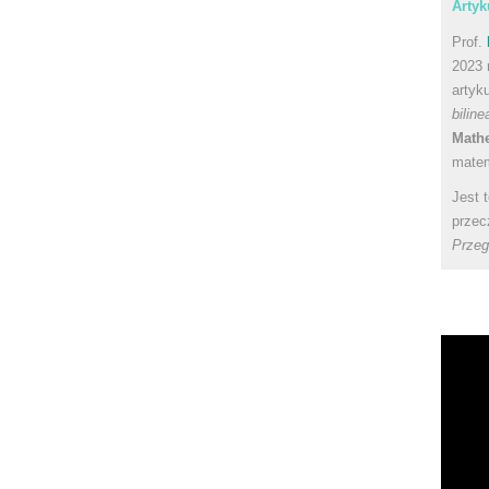
Artyk
Prof.
2023 
artyk
bilin
Math
matem
Jest 
przec
Przeg