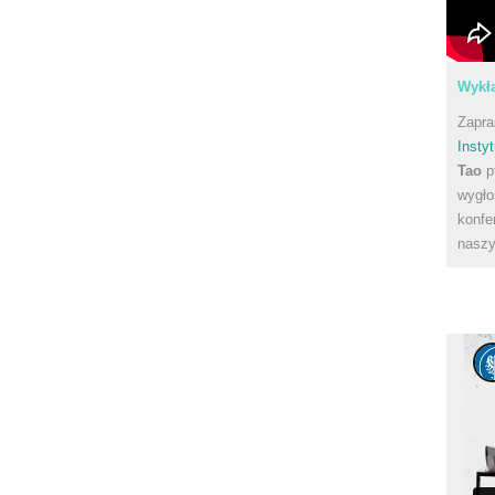
Wykła
Zapra
Instyt
Tao
p
wygło
konfe
naszy