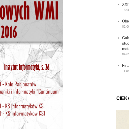
XXI
13.0
Obr
02.0
Gal
stu
mat
04.0
Fin
11.0
CIEK