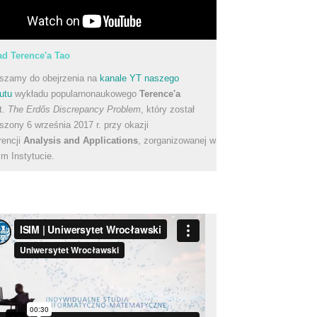
d Terence'a Tao
szamy do obejrzenia na
kanale YT naszego
utu
wykładu popularnonaukowego
Terence'a
t.
The Erdős Discrepancy Problem
, który został
szony 6 września 2017 r. przy okazji
rencji
Analysis and Applications
, zorganizowanej w
m Instytucie.