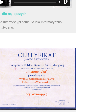
– dla najlepszych
to Interdyscyplinarne Studia Informatyczno-
matyczne.