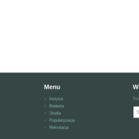
Menu
W
You
Instytut
Badania
Wy
F
Studia
Popularyzacja
Rekrutacja