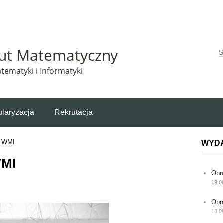
Matematyczny korzysta z plików cookie. Pozostając na tej stronie, wyrażasz zgodę na korzys
tut Matematyczny
W
tematyki i Informatyki
laryzacja
Rekrutacja
h WMI
WYD
WMI
Obr
19.0
Obr
18.0