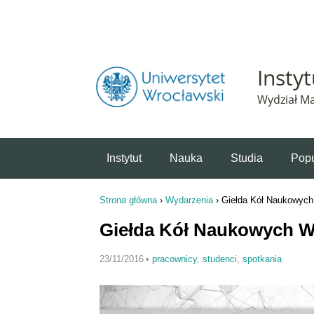
Powiadomienie o plikach cookie. Strona Instytut 
Insty
Wydział Ma
Instytut
Nauka
Studia
Popu
Strona główna
›
Wydarzenia
›
Giełda Kół Naukowyc
Jesteś tutaj
Giełda Kół Naukowych 
23/11/2016
•
pracownicy
,
studenci
,
spotkania