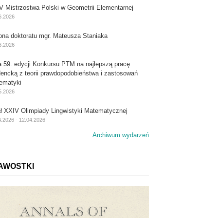
V Mistrzostwa Polski w Geometrii Elementarnej
6.2026
ona doktoratu mgr. Mateusza Staniaka
6.2026
a 59. edycji Konkursu PTM na najlepszą pracę
dencką z teorii prawdopodobieństwa i zastosowań
ematyki
5.2026
ał XXIV Olimpiady Lingwistyki Matematycznej
4.2026 - 12.04.2026
Archiwum wydarzeń
AWOSTKI