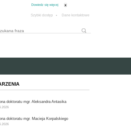
tanie z plików cookie.
Dowiedz się więcej
x
Szybki dostęp
•
Dane kontaktowe
yszukaj
Formularz wyszukiwania
ARZENIA
ona doktoratu mgr. Aleksandra Antasika
6.2026
ona doktoratu mgr. Macieja Korpalskiego
6.2026