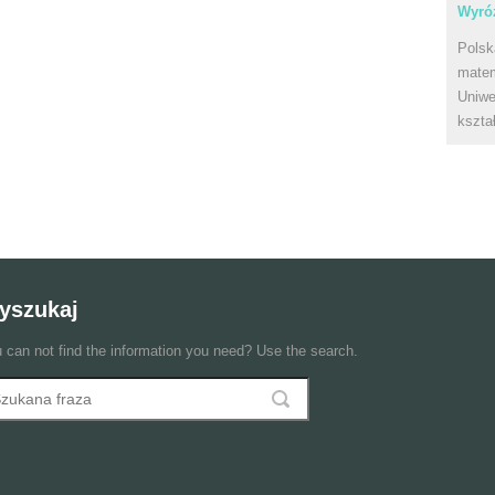
Wyróż
Polsk
matem
Uniwe
kszta
yszukaj
 can not find the information you need? Use the search.
szukaj
ormularz wyszukiwania