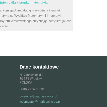
nienie dla kierunku matematyka
a Komisja Akredytacyjna wyróżniła kierunek
atyka na Wydziale Matematyki i Informatyki
rsytetu Wrocławskiego przyznając certyfikat jakości
łcenia.
Dane kontaktowe
pl. Grunwaldzki 2
50-384 Wrocław
POLSKA
(+48) 71 37 57 401
dyrekcja@math.uni.wroc.pl
webmaster@math.uni.wroc.pl