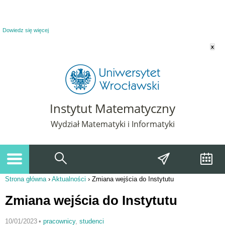
Powiadomienie o plikach cookie. Strona Instytut Matematyczny korzysta z plików
cookie. Pozostając na tej stronie, wyrażasz zgodę na korzystanie z plików cookie.
Dowiedz się więcej
x
Instytut Matematyczny
Wydział Matematyki i Informatyki
Strona główna
›
Aktualności
›
Zmiana wejścia do Instytutu
Jesteś tutaj
Zmiana wejścia do Instytutu
10/01/2023
•
pracownicy
,
studenci