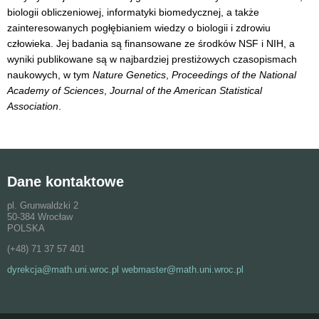
biologii obliczeniowej, informatyki biomedycznej, a także
zainteresowanych pogłębianiem wiedzy o biologii i zdrowiu
człowieka. Jej badania są finansowane ze środków NSF i NIH, a
wyniki publikowane są w najbardziej prestiżowych czasopismach
naukowych, w tym
Nature Genetics
,
Proceedings of the National
Academy of Sciences
,
Journal of the American Statistical
Association
.
Dane kontaktowe
pl. Grunwaldzki 2
50-384 Wrocław
POLSKA
(+48) 71 37 57 401
dyrekcja@math.uni.wroc.pl webmaster@math.uni.wroc.pl