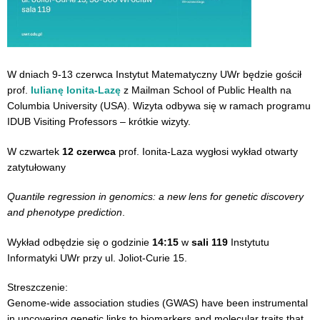
W dniach 9-13 czerwca Instytut Matematyczny UWr będzie gościł
prof.
Iulianę Ionita-Lazę
z Mailman School of Public Health na
Columbia University (USA). Wizyta odbywa się w ramach programu
IDUB Visiting Professors – krótkie wizyty.
W czwartek
12 czerwca
prof. Ionita-Laza wygłosi wykład otwarty
zatytułowany
Quantile regression in genomics: a new lens for genetic discovery
and phenotype prediction
.
Wykład odbędzie się o godzinie
14:15
w
sali 119
Instytutu
Informatyki UWr przy ul. Joliot-Curie 15.
Streszczenie:
Genome-wide association studies (GWAS) have been instrumental
in uncovering genetic links to biomarkers and molecular traits that