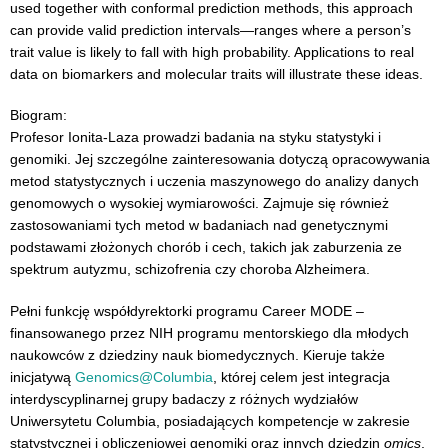
used together with conformal prediction methods, this approach
can provide valid prediction intervals—ranges where a person’s
trait value is likely to fall with high probability. Applications to real
data on biomarkers and molecular traits will illustrate these ideas.
Biogram:
Profesor Ionita-Laza prowadzi badania na styku statystyki i
genomiki. Jej szczególne zainteresowania dotyczą opracowywania
metod statystycznych i uczenia maszynowego do analizy danych
genomowych o wysokiej wymiarowości. Zajmuje się również
zastosowaniami tych metod w badaniach nad genetycznymi
podstawami złożonych chorób i cech, takich jak zaburzenia ze
spektrum autyzmu, schizofrenia czy choroba Alzheimera.
Pełni funkcję współdyrektorki programu Career MODE –
finansowanego przez NIH programu mentorskiego dla młodych
naukowców z dziedziny nauk biomedycznych. Kieruje także
inicjatywą
Genomics@Columbia
, której celem jest integracja
interdyscyplinarnej grupy badaczy z różnych wydziałów
Uniwersytetu Columbia, posiadających kompetencje w zakresie
statystycznej i obliczeniowej genomiki oraz innych dziedzin
omics
,