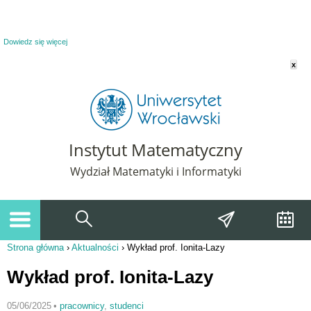
Powiadomienie o plikach cookie. Strona Instytut Matematyczny korzysta z plików
cookie. Pozostając na tej stronie, wyrażasz zgodę na korzystanie z plików cookie.
Dowiedz się więcej
x
Instytut Matematyczny
Wydział Matematyki i Informatyki
Strona główna
›
Aktualności
›
Wykład prof. Ionita-Lazy
Jesteś tutaj
Wykład prof. Ionita-Lazy
05/06/2025
•
pracownicy
,
studenci