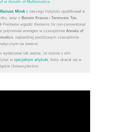
uł w Annals of Mathematics
Mariusz Mirek
z naszego Instytutu opublikował w
roku, wraz z
Benem Krause
i
Terencem Tao
,
uł
Pointwise ergodic theorems for non-conventional
ear polynomial averages
w czasopiśmie
Annals of
ematics
, najbardziej prestiżowym czasopiśmie
atycznym na świecie.
to wydarzenie tak ważne, że można o nim
zytać w
specjalnym artykule
, który ukazał się w
lądzie Uniwersyteckim
.