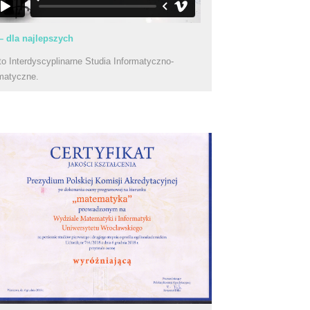
– dla najlepszych
to Interdyscyplinarne Studia Informatyczno-
matyczne.