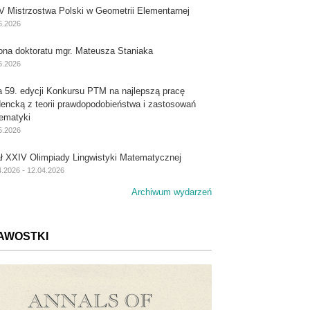
V Mistrzostwa Polski w Geometrii Elementarnej
6.2026
ona doktoratu mgr. Mateusza Staniaka
6.2026
a 59. edycji Konkursu PTM na najlepszą pracę
dencką z teorii prawdopodobieństwa i zastosowań
ematyki
5.2026
ał XXIV Olimpiady Lingwistyki Matematycznej
4.2026 - 12.04.2026
Archiwum wydarzeń
AWOSTKI