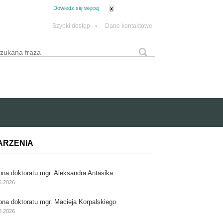
tanie z plików cookie.
Dowiedz się więcej
x
Szybki dostęp
•
Dane kontaktowe
yszukaj
Formularz wyszukiwania
ARZENIA
ona doktoratu mgr. Aleksandra Antasika
6.2026
ona doktoratu mgr. Macieja Korpalskiego
6.2026