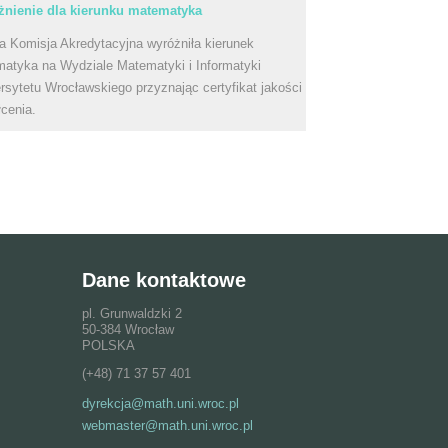
nienie dla kierunku matematyka
a Komisja Akredytacyjna wyróżniła kierunek
atyka na Wydziale Matematyki i Informatyki
rsytetu Wrocławskiego przyznając certyfikat jakości
łcenia.
Dane kontaktowe
pl. Grunwaldzki 2
50-384 Wrocław
POLSKA
(+48) 71 37 57 401
dyrekcja@math.uni.wroc.pl
webmaster@math.uni.wroc.pl