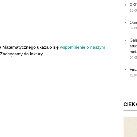
XXI
13.0
Obr
02.0
Gal
stu
a Matematycznego ukazało się
wspomnienie o naszym
mat
 Zachęcamy do lektury.
04.0
Fin
11.0
CIEK