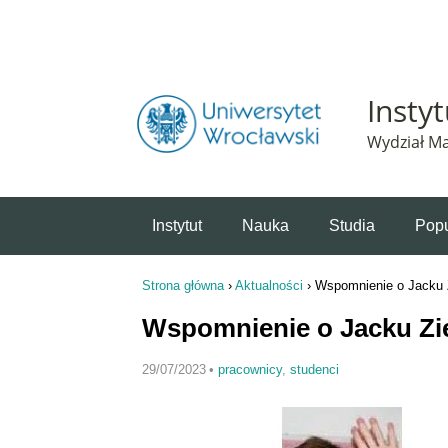
Powiadomienie o plikach cookie. Strona Instytut 
Insty
Wydział Ma
Instytut
Nauka
Studia
Popu
Strona główna
›
Aktualności
›
Wspomnienie o Jacku 
Jesteś tutaj
Wspomnienie o Jacku Zi
29/07/2023
•
pracownicy
,
studenci