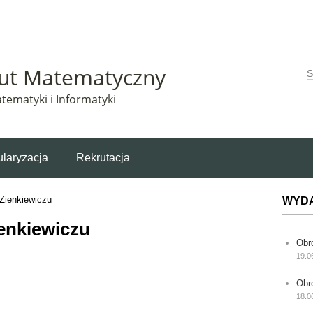
Matematyczny korzysta z plików cookie. Pozostając na tej stronie, wyrażasz zgodę na korzys
tut Matematyczny
W
tematyki i Informatyki
laryzacja
Rekrutacja
Zienkiewiczu
WYD
enkiewiczu
Obr
19.0
Obr
18.0