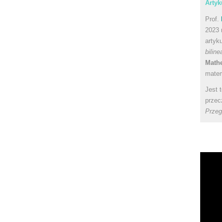
Artyk
Prof.
2023 
artyk
bilin
Math
matem
Jest 
przec
Przeg