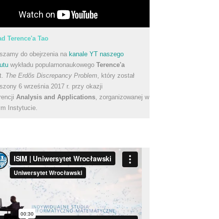
d Terence'a Tao
szamy do obejrzenia na
kanale YT naszego
utu
wykładu popularnonaukowego
Terence'a
t.
The Erdős Discrepancy Problem
, który został
szony 6 września 2017 r. przy okazji
rencji
Analysis and Applications
, zorganizowanej w
m Instytucie.