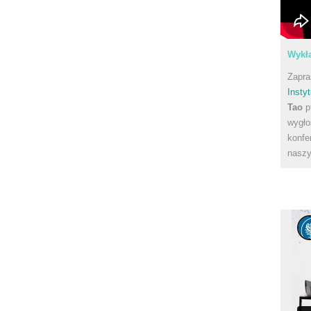
Wykła
Zapra
Instyt
Tao
p
wygło
konfe
naszy