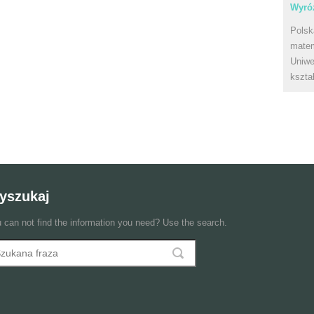
Wyróż
Polsk
matem
Uniwe
kszta
yszukaj
 can not find the information you need? Use the search.
szukaj
ormularz wyszukiwania