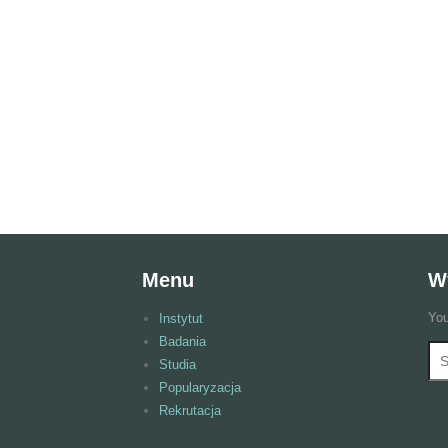
Menu
W
You
Instytut
Badania
Wy
F
Studia
Popularyzacja
Rekrutacja