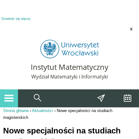
Powiadomienie o plikach cookie. Strona Instytut Matematyczny korzysta z plików
cookie. Pozostając na tej stronie, wyrażasz zgodę na korzystanie z plików cookie.
Dowiedz się więcej
x
Instytut Matematyczny
Wydział Matematyki i Informatyki
Strona główna
›
Aktualności
›
Nowe specjalności na studiach
Jesteś tutaj
magisterskich
Nowe specjalności na studiach