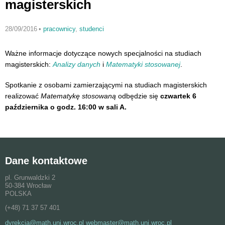
magisterskich
28/09/2016
•
pracownicy
,
studenci
Ważne informacje dotyczące nowych specjalności na studiach
magisterskich:
Analizy danych
i
Matematyki stosowanej
.
Spotkanie z osobami zamierzającymi na studiach magisterskich
realizować
Matematykę stosowaną
odbędzie się
czwartek 6
października o godz. 16:00 w sali A.
Dane kontaktowe
pl. Grunwaldzki 2
50-384 Wrocław
POLSKA
(+48) 71 37 57 401
dyrekcja@math.uni.wroc.pl webmaster@math.uni.wroc.pl