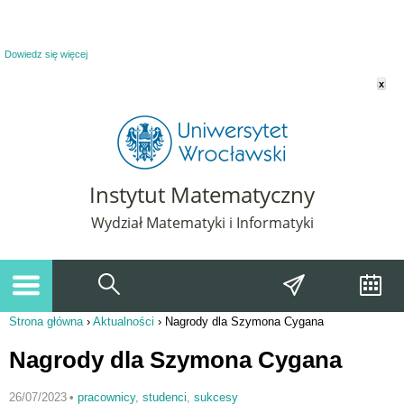
Powiadomienie o plikach cookie. Strona Instytut Matematyczny korzysta z plików
cookie. Pozostając na tej stronie, wyrażasz zgodę na korzystanie z plików cookie.
Dowiedz się więcej
x
Instytut Matematyczny
Wydział Matematyki i Informatyki
Strona główna
›
Aktualności
›
Nagrody dla Szymona Cygana
Jesteś tutaj
Nagrody dla Szymona Cygana
26/07/2023
•
pracownicy
,
studenci
,
sukcesy