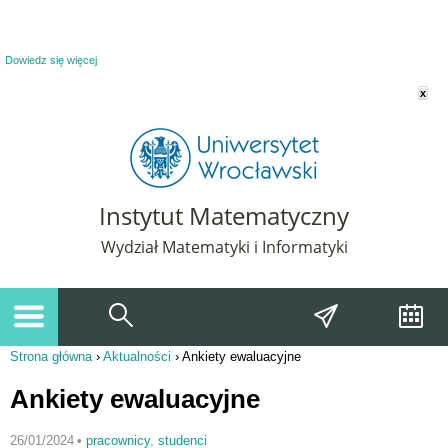
Powiadomienie o plikach cookie. Strona Instytut Matematyczny korzysta z plików
cookie. Pozostając na tej stronie, wyrażasz zgodę na korzystanie z plików cookie.
Dowiedz się więcej
x
Instytut Matematyczny
Wydział Matematyki i Informatyki
Strona główna
›
Aktualności
›
Ankiety ewaluacyjne
Jesteś tutaj
Ankiety ewaluacyjne
26/01/2024
•
pracownicy
,
studenci