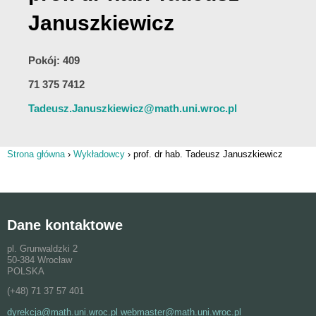
Januszkiewicz
Pokój: 409
71 375 7412
Tadeusz.Januszkiewicz@math.uni.wroc.pl
Strona główna
›
Wykładowcy
›
prof. dr hab. Tadeusz Januszkiewicz
Jesteś tutaj
Dane kontaktowe
pl. Grunwaldzki 2
50-384 Wrocław
POLSKA
(+48) 71 37 57 401
dyrekcja@math.uni.wroc.pl webmaster@math.uni.wroc.pl