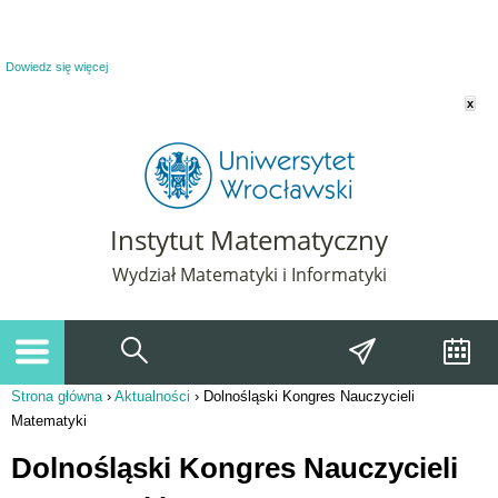
Powiadomienie o plikach cookie. Strona Instytut Matematyczny korzysta z plików
cookie. Pozostając na tej stronie, wyrażasz zgodę na korzystanie z plików cookie.
Dowiedz się więcej
x
Instytut Matematyczny
Wydział Matematyki i Informatyki
Strona główna
›
Aktualności
›
Dolnośląski Kongres Nauczycieli
Jesteś tutaj
Matematyki
Dolnośląski Kongres Nauczycieli