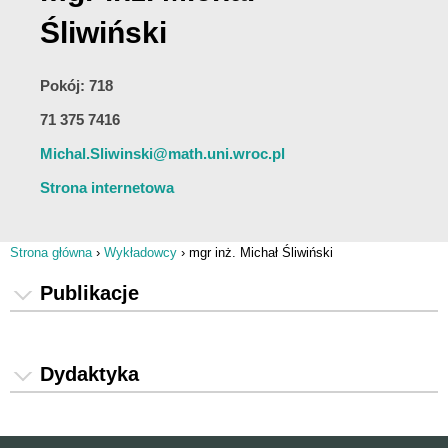
Śliwiński
Pokój: 718
71 375 7416
Michal.Sliwinski@math.uni.wroc.pl
Strona internetowa
Strona główna
›
Wykładowcy
›
mgr inż. Michał Śliwiński
Jesteś tutaj
Publikacje
Dydaktyka