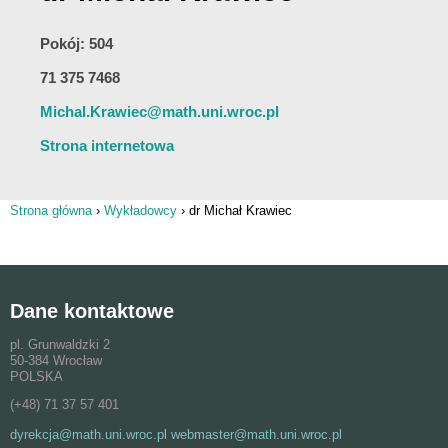
Pokój: 504
71 375 7468
Michal.Krawiec@math.uni.wroc.pl
Strona internetowa
Strona główna
›
Wykładowcy
›
dr Michał Krawiec
Jesteś tutaj
Dane kontaktowe
pl. Grunwaldzki 2
50-384 Wrocław
POLSKA
(+48) 71 37 57 401
dyrekcja@math.uni.wroc.pl webmaster@math.uni.wroc.pl