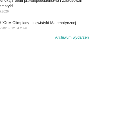
dencką z teorii prawdopodobieństwa i zastosowań
ematyki
5.2026
ał XXIV Olimpiady Lingwistyki Matematycznej
4.2026 - 12.04.2026
Archiwum wydarzeń