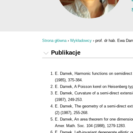
Strona główna
›
Wykładowcy
›
prof. dr hab. Ewa Da
Jesteś tutaj
Publikacje
E. Damek, Harmonic functions on semidirect 
(1985), 375-384.
E. Damek, A Poisson kerel on Heisenberg type
E. Damek, Curvature of a semi-direct extensi
(1987), 249-253.
E. Damek, The geometry of a semi-direct exte
(2) (1987), 255-268.
E. Damek, An area theorem for one dimensio
Amer. Math. Soc. 104 (1988), 1279-1283.
E. Damek, Left-invariant degenerate elliptic