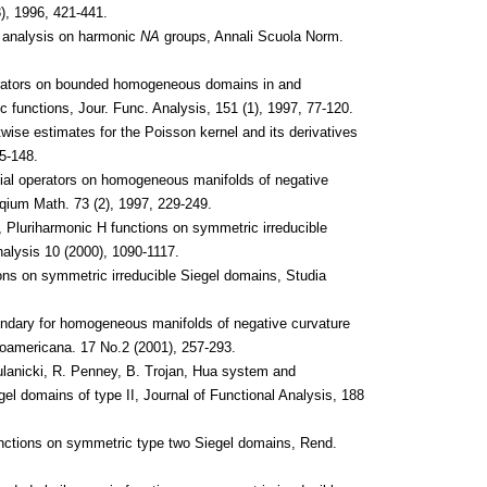
), 1996, 421-441.
l analysis on harmonic
NA
groups, Annali Scuola Norm.
erators on bounded homogeneous domains in and
c functions, Jour. Func. Analysis, 151 (1), 1997, 77-120.
wise estimates for the Poisson kernel and its derivatives
5-148.
tial operators on homogeneous manifolds of negative
oqium Math. 73 (2), 1997, 229-249.
, Pluriharmonic H functions on symmetric irreducible
alysis 10 (2000), 1090-1117.
ons on symmetric irreducible Siegel domains, Studia
undary for homogeneous manifolds of negative curvature
roamericana. 17 No.2 (2001), 257-293.
lanicki, R. Penney, B. Trojan, Hua system and
gel domains of type II, Journal of Functional Analysis, 188
ctions on symmetric type two Siegel domains, Rend.