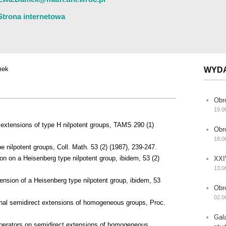
Strona internetowa
mek
WYD
Obr
19.0
extensions of type H nilpotent groups, TAMS 290 (1)
Obr
18.0
 nilpotent groups, Coll. Math. 53 (2) (1987), 239-247.
on on a Heisenberg type nilpotent group, ibidem, 53 (2)
XXI
13.0
nsion of a Heisenberg type nilpotent group, ibidem, 53
Obr
02.0
nal semidirect extensions of homogeneous groups, Proc.
Gal
 operators on semidirect extensions of homogeneous