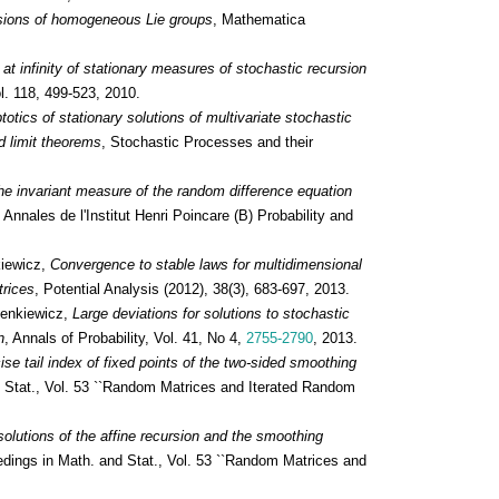
nsions of homogeneous Lie groups
, Mathematica
at infinity of stationary measures of stochastic recursion
. 118, 499-523, 2010.
otics of stationary solutions of multivariate stochastic
d limit theorems
, Stochastic Processes and their
he invariant measure of the random difference equation
, Annales de l'Institut Henri Poincare (B) Probability and
kiewicz,
Convergence to stable laws for multidimensional
trices
, Potential Analysis (2012), 38(3), 683-697, 2013.
ienkiewicz,
Large deviations for solutions to stochastic
n
, Annals of Probability, Vol. 41, No 4,
2755-2790
, 2013.
ise tail index of fixed points of the two-sided smoothing
d Stat., Vol. 53 ``Random Matrices and Iterated Random
olutions of the affine recursion and the smoothing
edings in Math. and Stat., Vol. 53 ``Random Matrices and