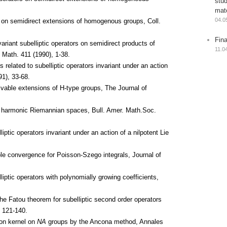
stu
mat
04.0
on semidirect extensions of homogenous groups, Coll.
Fin
ariant subelliptic operators on semidirect products of
11.0
 Math. 411 (1990), 1-38.
related to subelliptic operators invariant under an action
91), 33-68.
vable extensions of H-type groups, The Journal of
c harmonic Riemannian spaces, Bull. Amer. Math.Soc.
ptic operators invariant under an action of a nilpotent Lie
le convergence for Poisson-Szego integrals, Journal of
iptic operators with polynomially growing coefficients,
e Fatou theorem for subelliptic second order operators
, 121-140.
on kernel on
NA
groups by the Ancona method, Annales