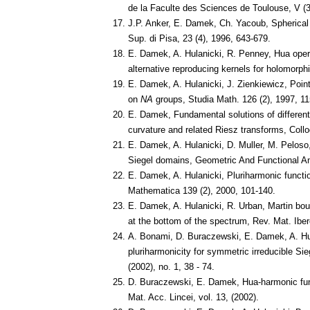
de la Faculte des Sciences de Toulouse, V (3
J.P. Anker, E. Damek, Ch. Yacoub, Spherica
Sup. di Pisa, 23 (4), 1996, 643-679.
E. Damek, A. Hulanicki, R. Penney, Hua op
alternative reproducing kernels for holomorphi
E. Damek, A. Hulanicki, J. Zienkiewicz, Point
on
NA
groups, Studia Math. 126 (2), 1997, 11
E. Damek, Fundamental solutions of differen
curvature and related Riesz transforms, Coll
E. Damek, A. Hulanicki, D. Muller, M. Peloso
Siegel domains, Geometric And Functional An
E. Damek, A. Hulanicki, Pluriharmonic functi
Mathematica 139 (2), 2000, 101-140.
E. Damek, A. Hulanicki, R. Urban, Martin bo
at the bottom of the spectrum, Rev. Mat. Ibe
A. Bonami, D. Buraczewski, E. Damek, A. Hu
pluriharmonicity for symmetric irreducible Sie
(2002), no. 1, 38 - 74.
D. Buraczewski, E. Damek, Hua-harmonic fun
Mat. Acc. Lincei, vol. 13, (2002).