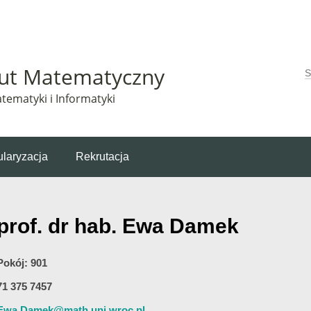
Matematyczny korzysta z plików cookie. Pozostając na tej stronie, wyrażasz zgodę na korzys
tut Matematyczny
W
tematyki i Informatyki
laryzacja
Rekrutacja
prof. dr hab. Ewa Damek
Pokój: 901
71 375 7457
Ewa.Damek@math.uni.wroc.pl