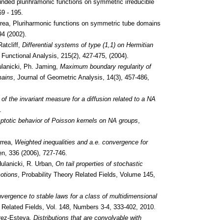
nded plurihramonic functions on symmetric irreducible
69 - 195.
rrea, Pluriharmonic functions on symmetric tube domains
94 (2002).
atcliff,
Differential systems of type (1,1) on Hermitian
f Functional Analysis, 215(2), 427-475, (2004).
lanicki, Ph. Jaming,
Maximum boundary regularity of
mains
, Journal of Geometric Analysis, 14(3), 457-486,
of the invariant measure for a diffusion related to a NA
.
totic behavior of Poisson kernels on NA groups
,
rrea,
Weighted inequalities and a.e. convergence for
n, 336 (2006), 727-746.
ulanicki, R. Urban,
On tail properties of stochastic
motions
, Probability Theory Related Fields, Volume 145,
vergence to stable laws for a class of multidimensional
d Related Fields, Vol. 148, Numbers 3-4, 333-402, 2010.
rez-Esteva,
Distributions that are convolvable with