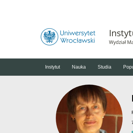
Powiadomienie o plikach cookie. Strona Instytut 
Insty
Wydział Ma
Instytut
Nauka
Studia
Popu