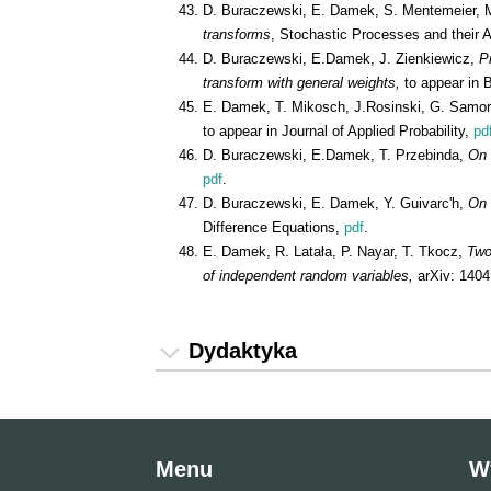
D. Buraczewski, E. Damek, S. Mentemeier, 
transforms
, Stochastic Processes and their A
D. Buraczewski, E.Damek, J. Zienkiewicz,
P
transform with general weights,
to appear in B
E. Damek, T. Mikosch, J.Rosinski, G. Samor
to appear in Journal of Applied Probability,
pd
D. Buraczewski, E.Damek, T. Przebinda,
On 
pdf
.
D. Buraczewski, E. Damek, Y. Guivarc'h,
On 
Difference Equations,
pdf
.
E. Damek, R. Latała, P. Nayar, T. Tkocz,
Two
of independent random variables,
arXiv: 140
Dydaktyka
Menu
W