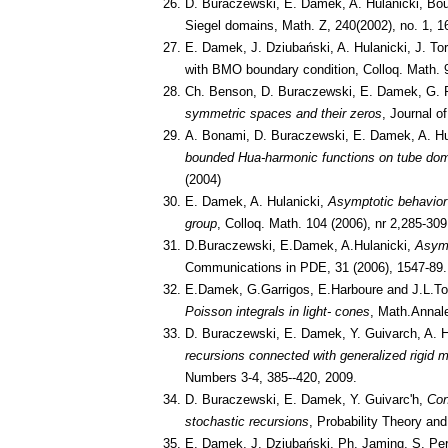
D. Buraczewski, E. Damek, A. Hulanicki, Bou
Siegel domains, Math. Z, 240(2002), no. 1, 1
E. Damek, J. Dziubański, A. Hulanicki, J. To
with BMO boundary condition, Colloq. Math. 
Ch. Benson, D. Buraczewski, E. Damek, G. R
symmetric spaces and their zeros
, Journal o
A. Bonami, D. Buraczewski, E. Damek, A. Hu
bounded Hua-harmonic functions on tube do
(2004)
E. Damek, A. Hulanicki,
Asymptotic behavior 
group
, Colloq. Math. 104 (2006), nr 2,285-309
D.Buraczewski, E.Damek, A.Hulanicki,
Asymp
Communications in PDE, 31 (2006), 1547-89.
E.Damek, G.Garrigos, E.Harboure and J.L.To
Poisson integrals in light- cones
, Math.Annale
D. Buraczewski, E. Damek, Y. Guivarch, A. H
recursions connected with generalized rigid 
Numbers 3-4, 385--420, 2009.
D. Buraczewski, E. Damek, Y. Guivarc'h,
Con
stochastic recursions
, Probability Theory an
E. Damek, J. Dziubański, Ph. Jaming, S. Pe