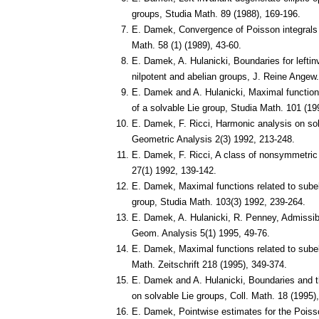
groups, Studia Math. 89 (1988), 169-196.
E. Damek, Convergence of Poisson integrals 
Math. 58 (1) (1989), 43-60.
E. Damek, A. Hulanicki, Boundaries for leftinv
nilpotent and abelian groups, J. Reine Angew.
E. Damek and A. Hulanicki, Maximal functions 
of a solvable Lie group, Studia Math. 101 (19
E. Damek, F. Ricci, Harmonic analysis on sol
Geometric Analysis 2(3) 1992, 213-248.
E. Damek, F. Ricci, A class of nonsymmetri
27(1) 1992, 139-142.
E. Damek, Maximal functions related to subelli
group, Studia Math. 103(3) 1992, 239-264.
E. Damek, A. Hulanicki, R. Penney, Admissib
Geom. Analysis 5(1) 1995, 49-76.
E. Damek, Maximal functions related to subell
Math. Zeitschrift 218 (1995), 349-374.
E. Damek and A. Hulanicki, Boundaries and th
on solvable Lie groups, Coll. Math. 18 (1995)
E. Damek, Pointwise estimates for the Poiss