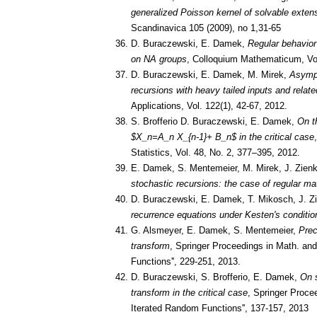
generalized Poisson kernel of solvable exte
Scandinavica 105 (2009), no 1,31-65
D. Buraczewski, E. Damek,
Regular behavior 
on NA groups
, Colloquium Mathematicum, Vol
D. Buraczewski, E. Damek, M. Mirek,
Asympt
recursions with heavy tailed inputs and relate
Applications, Vol. 122(1), 42-67, 2012.
S. Brofferio D. Buraczewski, E. Damek,
On t
$X_n=A_n X_{n-1}+ B_n$ in the critical case
Statistics, Vol. 48, No. 2, 377–395, 2012.
E. Damek, S. Mentemeier, M. Mirek, J. Zien
stochastic recursions: the case of regular ma
D. Buraczewski, E. Damek, T. Mikosch, J. Z
recurrence equations under Kesten's conditio
G. Alsmeyer, E. Damek, S. Mentemeier,
Prec
transform
, Springer Proceedings in Math. an
Functions'', 229-251, 2013.
D. Buraczewski, S. Brofferio, E. Damek,
On s
transform in the critical case
, Springer Proce
Iterated Random Functions'', 137-157, 2013