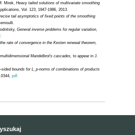
M. Mirek,
Heavy tailed solutions of multivariate smoothing
pplications, Vol. 123, 1947-1986, 2013.
recise tail asymptotics of fixed points of the smoothing
ernoulli.
odnitsky,
General inverse problems for regular variation,
f
.
the rate of convergence in the Kesten renewal theorem,
multidimensional Mandelbrot's cascades,
to appear in J.
-sided bounds for L_p-norms of combinations of products
4.0344,
pdf
.
yszukaj