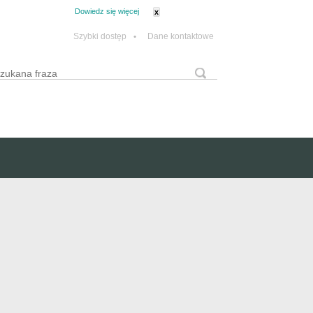
tanie z plików cookie.
Dowiedz się więcej
x
Szybki dostęp
•
Dane kontaktowe
yszukaj
Formularz wyszukiwania