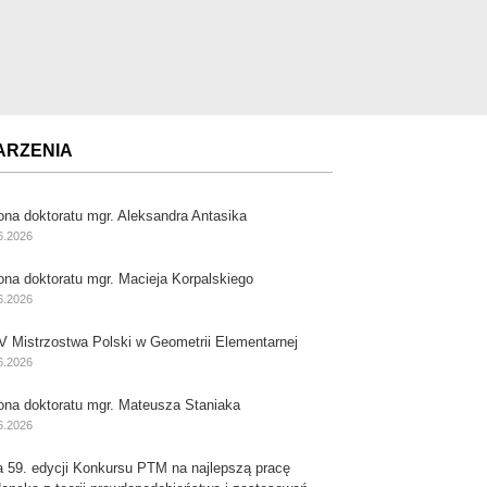
ARZENIA
ona doktoratu mgr. Aleksandra Antasika
6.2026
ona doktoratu mgr. Macieja Korpalskiego
6.2026
V Mistrzostwa Polski w Geometrii Elementarnej
6.2026
ona doktoratu mgr. Mateusza Staniaka
6.2026
a 59. edycji Konkursu PTM na najlepszą pracę