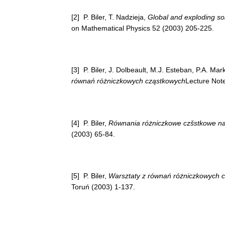
[2] P. Biler, T. Nadzieja,
Global and exploding solu
on Mathematical Physics 52 (2003) 205-225.
[3] P. Biler, J. Dolbeault, M.J. Esteban, P.A. Mar
równań różniczkowych cząstkowych
Lecture Note
[4] P. Biler,
Równania różniczkowe czšstkowe na 
(2003) 65-84.
[5] P. Biler,
Warsztaty z równań różniczkowych 
Toruń (2003) 1-137.