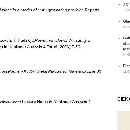
XXI
tions in a model of self - gravitating particles
Reports
13.0
Obr
02.0
Gal
kowich, T. Nadzieja,
Równania falowe. Warsztaty z
stu
s in Nonlinear Analysis 4 Toruń (2003) 7-30.
mat
04.0
Fin
przełomie XX i XXI wieku
Wiadomści Matematyczne 39
11.0
CIEK
czšstkowych
Lecture Notes in Nonlinear Analysis 4