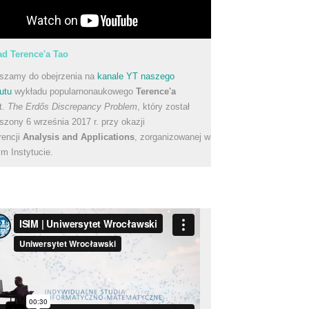
d Terence'a Tao
szamy do obejrzenia na
kanale YT naszego
utu
wykładu popularnonaukowego
Terence'a
t.
The Erdős Discrepancy Problem
, który został
szony 6 września 2017 r. przy okazji
rencji
Analysis and Applications
, zorganizowanej w
m Instytucie.