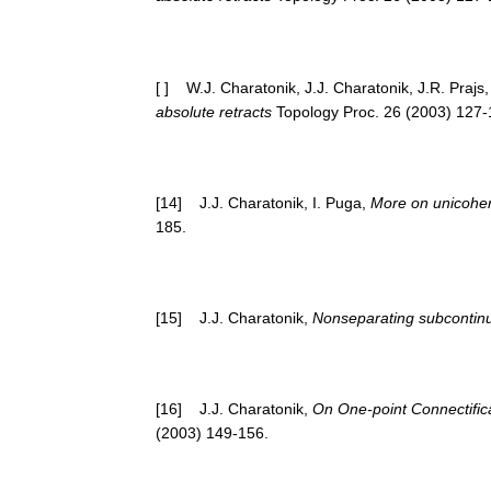
[ ] W.J. Charatonik, J.J. Charatonik, J.R. Prajs
absolute retracts
Topology Proc. 26 (2003) 127-
[14] J.J. Charatonik, I. Puga,
More on unicohe
185.
[15] J.J. Charatonik,
Nonseparating subconti
[16] J.J. Charatonik,
On One-point Connectific
(2003) 149-156.