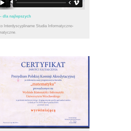
– dla najlepszych
to Interdyscyplinarne Studia Informatyczno-
matyczne.