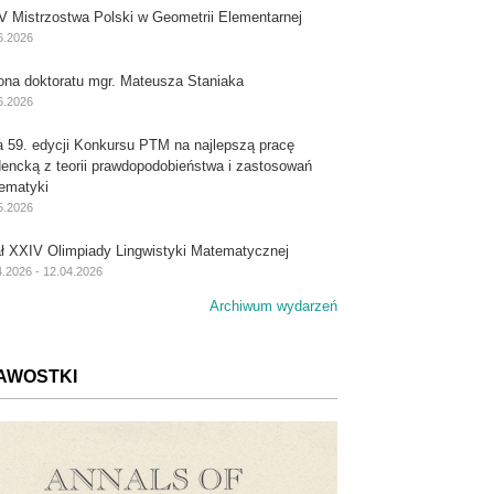
V Mistrzostwa Polski w Geometrii Elementarnej
6.2026
ona doktoratu mgr. Mateusza Staniaka
6.2026
a 59. edycji Konkursu PTM na najlepszą pracę
dencką z teorii prawdopodobieństwa i zastosowań
ematyki
5.2026
ał XXIV Olimpiady Lingwistyki Matematycznej
4.2026 - 12.04.2026
Archiwum wydarzeń
AWOSTKI