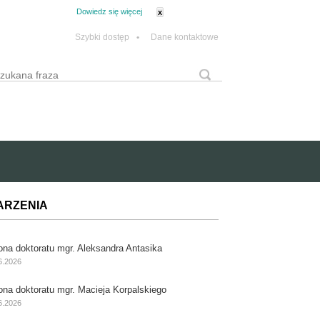
tanie z plików cookie.
Dowiedz się więcej
x
Szybki dostęp
•
Dane kontaktowe
yszukaj
Formularz wyszukiwania
ARZENIA
ona doktoratu mgr. Aleksandra Antasika
6.2026
ona doktoratu mgr. Macieja Korpalskiego
6.2026