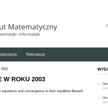
Matematyczny korzysta z plików cookie. Pozostając na tej stronie, wyrażasz zgodę na korzys
tut Matematyczny
W
tematyki i Informatyki
laryzacja
Rekrutacja
2003
WYD
 W ROKU 2003
Obr
19.0
 equations and convergence to their equilibria
Banach
Obr
18.0