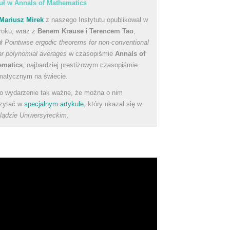
uł w Annals of Mathematics
Mariusz Mirek
z naszego Instytutu opublikował w
roku, wraz z
Benem Krause
i
Terencem Tao
,
uł
Pointwise ergodic theorems for non-conventional
ear polynomial averages
w czasopiśmie
Annals of
ematics
, najbardziej prestiżowym czasopiśmie
atycznym na świecie.
to wydarzenie tak ważne, że można o nim
zytać w
specjalnym artykule
, który ukazał się w
lądzie Uniwersyteckim
.