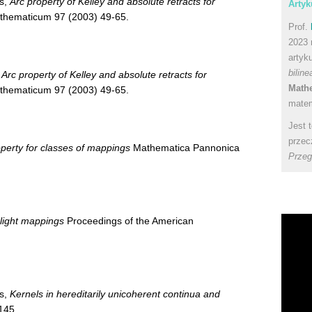
js,
Arc property of Kelley and absolute retracts for
Artyk
thematicum 97 (2003) 49-65.
Prof.
2023 
artyk
bilin
,
Arc property of Kelley and absolute retracts for
Math
thematicum 97 (2003) 49-65.
matem
Jest 
przec
operty for classes of mappings
Mathematica Pannonica
Przeg
 light mappings
Proceedings of the American
js,
Kernels in hereditarily unicoherent continua and
145.