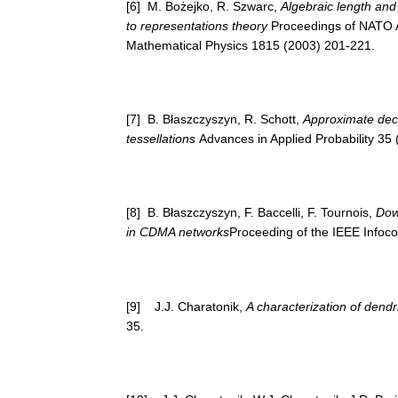
[6] M. Bożejko, R. Szwarc,
Algebraic length and 
to representations theory
Proceedings of NATO A
Mathematical Physics 1815 (2003) 201-221.
[7] B. Błaszczyszyn, R. Schott,
Approximate dec
tessellations
Advances in Applied Probability 35
[8] B. Błaszczyszyn, F. Baccelli, F. Tournois,
Dow
in CDMA networks
Proceeding of the IEEE Infoc
[9] J.J. Charatonik,
A characterization of dendr
35.