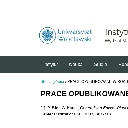
Powiadomienie o plikach cookie. Strona Instytut 
Insty
Wydział Ma
Instytut
Nauka
Studia
Popu
Strona główna
›
PRACE OPUBLIKOWANE W ROKU 
Jesteś tutaj
PRACE OPUBLIKOWANE
[1] P. Biler, G. Karch,
Generalized Fokker-Planck
Center Publications 60 (2003) 307-318.