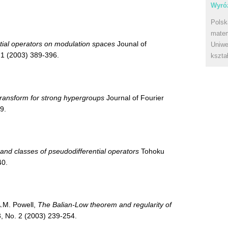
Wyróż
Polsk
matem
tial operators on modulation spaces
Jounal of
Uniwe
 1 (2003) 389-396.
kszta
ransform for strong hypergroups
Journal of Fourier
9.
and classes of pseudodifferential operators
Tohoku
40.
A.M. Powell,
The Balian-Low theorem and regularity of
3, No. 2 (2003) 239-254.