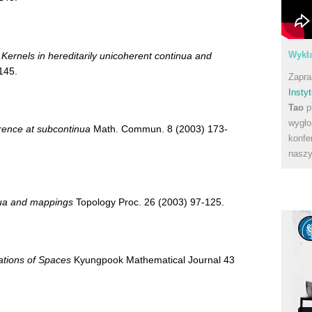
Wykła
,
Kernels in hereditarily unicoherent continua and
145.
Zapra
Instyt
Tao
p
wygło
rence at subcontinua
Math. Commun. 8 (2003) 173-
konfe
naszy
nua and mappings
Topology Proc. 26 (2003) 97-125.
ations of Spaces
Kyungpook Mathematical Journal 43