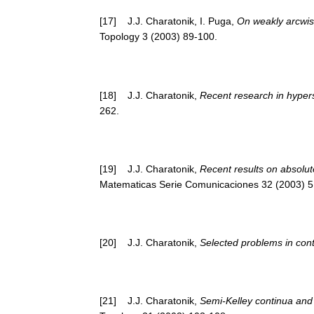
[17] J.J. Charatonik, I. Puga,
On weakly arcwi
Topology 3 (2003) 89-100.
[18] J.J. Charatonik,
Recent research in hype
262.
[19] J.J. Charatonik,
Recent results on absolut
Matematicas Serie Comunicaciones 32 (2003) 5
[20] J.J. Charatonik,
Selected problems in con
[21] J.J. Charatonik,
Semi-Kelley continua an