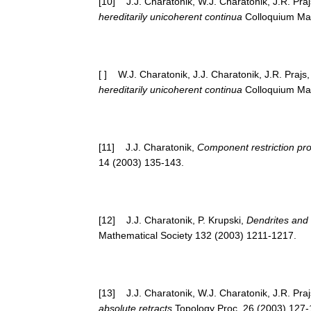
[10] J.J. Charatonik, W.J. Charatonik, J.R. Pra
hereditarily unicoherent continua
Colloquium Ma
[ ] W.J. Charatonik, J.J. Charatonik, J.R. Prajs
hereditarily unicoherent continua
Colloquium Ma
[11] J.J. Charatonik,
Component restriction pr
14 (2003) 135-143.
[12] J.J. Charatonik, P. Krupski,
Dendrites and
Mathematical Society 132 (2003) 1211-1217.
[13] J.J. Charatonik, W.J. Charatonik, J.R. Pra
absolute retracts
Topology Proc. 26 (2003) 127-