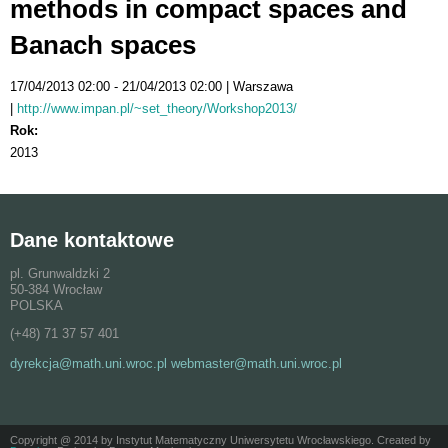
methods in compact spaces and
Banach spaces
17/04/2013 02:00
21/04/2013 02:00
Warszawa
http://www.impan.pl/~set_theory/Workshop2013/
Rok:
2013
Dane kontaktowe
pl. Grunwaldzki 2
50-384 Wrocław
POLSKA
(+48) 71 37 57 401
dyrekcja@math.uni.wroc.pl webmaster@math.uni.wroc.pl
Copyright @ 2014 by Instytut Matematyczny Uniwersytetu Wrocławskiego. Created by