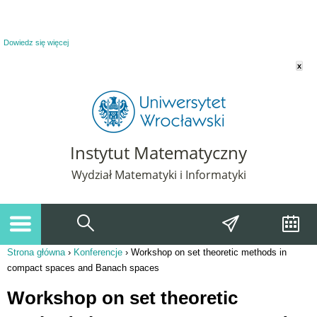
Powiadomienie o plikach cookie. Strona Instytut Matematyczny korzysta z plików
cookie. Pozostając na tej stronie, wyrażasz zgodę na korzystanie z plików cookie.
Dowiedz się więcej
x
Instytut Matematyczny
Wydział Matematyki i Informatyki
Strona główna
›
Konferencje
›
Workshop on set theoretic methods in
Jesteś tutaj
compact spaces and Banach spaces
Workshop on set theoretic