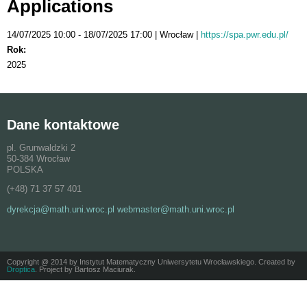
Applications
14/07/2025 10:00
18/07/2025 17:00
Wrocław
https://spa.pwr.edu.pl/
Rok:
2025
Dane kontaktowe
pl. Grunwaldzki 2
50-384 Wrocław
POLSKA
(+48) 71 37 57 401
dyrekcja@math.uni.wroc.pl webmaster@math.uni.wroc.pl
Copyright @ 2014 by Instytut Matematyczny Uniwersytetu Wrocławskiego. Created by
Droptica
. Project by Bartosz Maciurak.