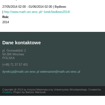
27/05/2014 02:00
01/06/2014 02:00
Będlewo
http://www.math.uni.wroc.pl/~lorek/bedlewo2014/
Rok:
2014
Dane kontaktowe
pl. Grunwaldzki 2
50-384 Wrocław
POLSKA
(+48) 71 37 57 401
dyrekcja@math.uni.wroc.pl webmaster@math.uni.wroc.pl
Copyright @ 2014 by Instytut Matematyczny Uniwersytetu Wrocławskiego. Created by
Droptica
. Project by Bartosz Maciurak.